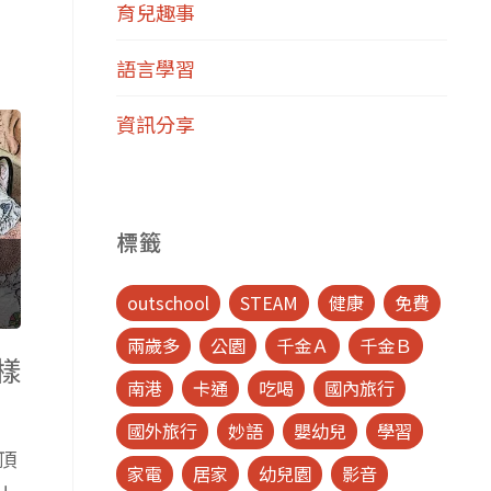
育兒趣事
語言學習
資訊分享
標籤
outschool
STEAM
健康
免費
兩歲多
公園
千金Ａ
千金Ｂ
樣
南港
卡通
吃喝
國內旅行
國外旅行
妙語
嬰幼兒
學習
頂
家電
居家
幼兒園
影音