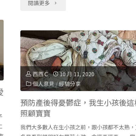
"嬰
閱讀更多
觀：
兒
Airbnb
衣
Online
服
Experience
尺
西西Ｃ
10 月 11, 2020
線
個人意見
/
經驗分享
寸
愛
上
怎
預防產後得憂鬱症，我生小孩後這
達
照顧寶寶
子
麼
仁
人
我們大多數人在生小孩之前，跟小孩都不太熟，
選？
市