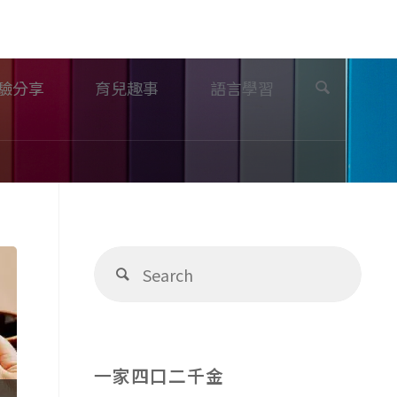
Search
驗分享
育兒趣事
語言學習
Sear
Search
for:
一家四口二千金