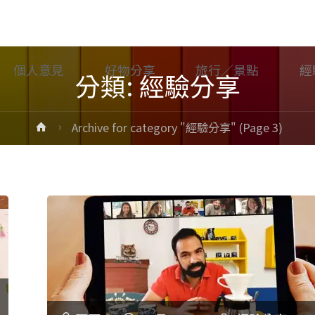
個人意見
好物分享
旅行／景點
經
分類: 經驗分享
Home
Archive for category "經驗分享"
(Page 3)