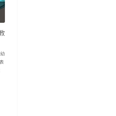
教
 幼
表
建