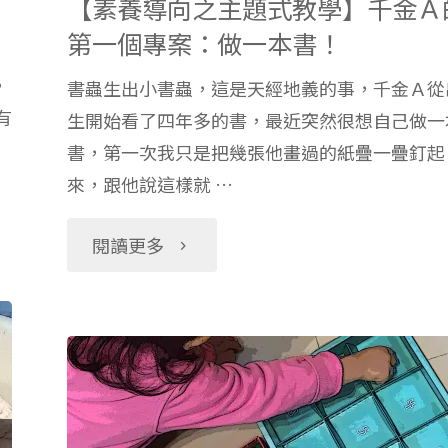
鬱
【素養導向之主題式教學】千金Ａ
圖
第一個專案：做一本書！
症，
表
，
書蟲生出小書蟲，這是天經地義的事，千金Ａ從
我
有
生開始看了四年多的書，最近突然很想自己做一
買
書，第一次我只是把幾張他畫過的紙疊一疊釘起
生
來，跟他說這樣就 …
就
小
"【素
閱讀更多
對
孩
養
了！"
後
導
這
向
樣