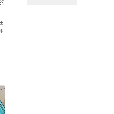
整
的
出
本