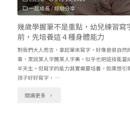
醫
一起成長
/
經驗分享
憂
院
鬱
幾歲學握筆不是重點，幼兒練習寫
產
前，先培養這４種身體能力
症，
後
對我們大人而言，拿起筆來寫字，好像是很自然
生
事，常說某人字醜某人字美，似乎也把這技能當
護
半天生。但寫字的能力其實需要培養，如果想引
小
孩子好好寫字， …
理
孩
"幾
閱讀更多
之
後
歲
家"
請
學