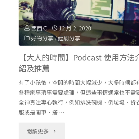
習
＋
西西Ｃ
12 月 2, 2020
好物分享
/
經驗分享
美
【大人的時間】Podcast 使用方法
感
紹及推薦
教
有了小孩後，空閒的時間大幅減少，大多時候都
育：
各種家事瑣事需要處理，但這些事情通常也不需
全神貫注專心執行，例如排洗碗機、倒垃圾、折
觀
服或是開車、搭 …
察
"【大
閱讀更多