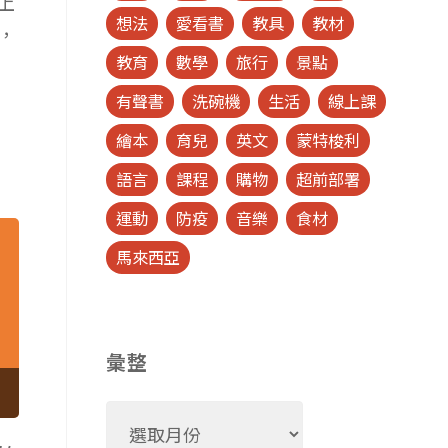
上
想法
愛看書
教具
教材
，
教育
數學
旅行
景點
有聲書
洗碗機
生活
線上課
繪本
育兒
英文
蒙特梭利
語言
課程
購物
超前部署
運動
防疫
音樂
食材
馬來西亞
彙整
彙