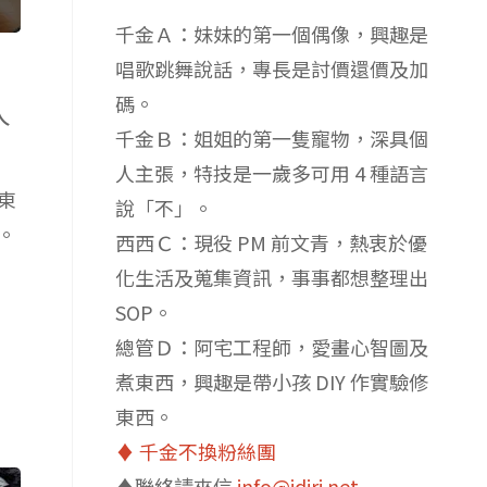
千金Ａ：妹妹的第一個偶像，興趣是
唱歌跳舞說話，專長是討價還價及加
碼。
人
千金Ｂ：姐姐的第一隻寵物，深具個
人主張，特技是一歲多可用 4 種語言
東
說「不」。
。
西西Ｃ：現役 PM 前文青，熱衷於優
化生活及蒐集資訊，事事都想整理出
SOP。
總管Ｄ：阿宅工程師，愛畫心智圖及
煮東西，興趣是帶小孩 DIY 作實驗修
東西。
♦️ 千金不換粉絲團
♦️聯絡請來信
info@idiri.net