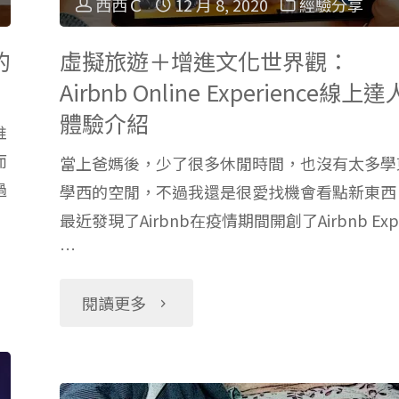
西西Ｃ
12 月 8, 2020
經驗分享
的
虛擬旅遊＋增進文化世界觀：
Airbnb Online Experience線上達
體驗介紹
推
而
當上爸媽後，少了很多休閒時間，也沒有太多學
過
學西的空閒，不過我還是很愛找機會看點新東西
最近發現了Airbnb在疫情期間開創了Airbnb Exp
…
"虛
閱讀更多
擬
旅