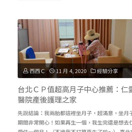
公
人
園
的
裡
時
的
間】
樹
西西Ｃ
11 月 4, 2020
經驗分享
Podcast
葉
使
台北ＣＰ值超高月子中心推薦：仁
系
醫院產後護理之家
用
列
先說結論：我兩胎都這裡坐月子，超滿意，坐月
方
期間非常開心！如果再生一個，我生完還是想去
活
愛住一個月！（不過我不打算再生了啦～） 臺北