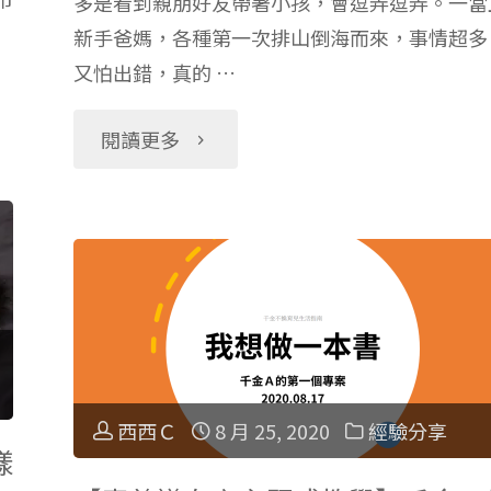
多是看到親朋好友帶著小孩，會逗弄逗弄。一當
體
新手爸媽，各種第一次排山倒海而來，事情超多
照
又怕出錯，真的 …
驗
著
"預
閱讀更多
介
兒
防
紹"
童
產
生
後
長
得
曲
西西Ｃ
8 月 25, 2020
經驗分享
憂
樣
線