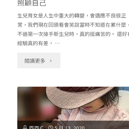
照顧自己
月
生兒育女是人生中重大的轉變，會適應不良很正
子
常，我們現在回頭看會笑說當時不知道在累什麼
不過第一次接手新生兒時，真的挺痛苦的。 還好
中
經驗真的有差， …
心
"預
閱讀更多
推
防
薦：
產
仁
後
愛
得
西西Ｃ
5 月 13, 2020