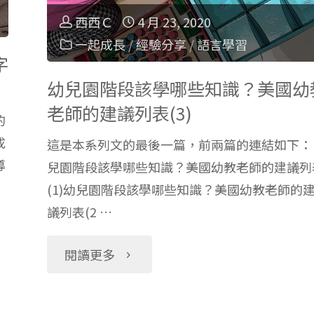
之
西西Ｃ
4 月 23, 2020
照
一起成長
/
經驗分享
/
語言學習
主
字
顧
題
幼兒園階段該學哪些知識？美國幼
寶
老師的建議列表(3)
的
式
寶"
成
這是本系列文的最後一篇，前兩篇的連結如下：
教
導
兒園階段該學哪些知識？美國幼教老師的建議列
(1)幼兒園階段該學哪些知識？美國幼教老師的
學】
議列表(2 …
千
"幼
閱讀更多
金
兒
Ａ