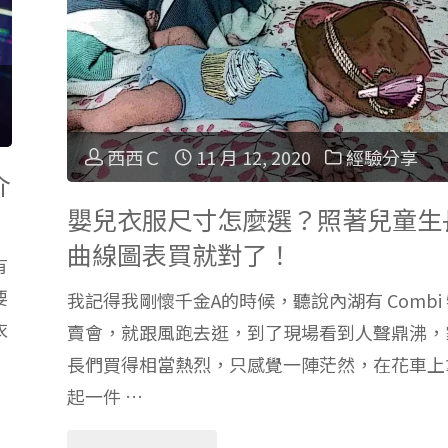
遊
＋
西西Ｃ
11 月 12, 2020
經驗分享
增
介
嬰兒衣服尺寸怎麼選？照著兒童生
進
曲線圖表買就對了！
有
文
要
我記得我剛懷千金A的時候，聽說內湖有 Combi
化
衣
賣會，就跟風跑去逛，到了現場看到人聲鼎沸，
長們買得相當熱烈，只感覺一陣茫然，在花車上
世
起一件 …
界