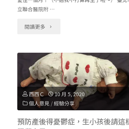
法
立聯合醫院附 …
動"
介
"台
閱讀更多
紹
北
及
Ｃ
推
Ｐ
薦"
值
西西Ｃ
10 月 5, 2020
個人意見
/
經驗分享
超
高
預防產後得憂鬱症，生小孩後請這