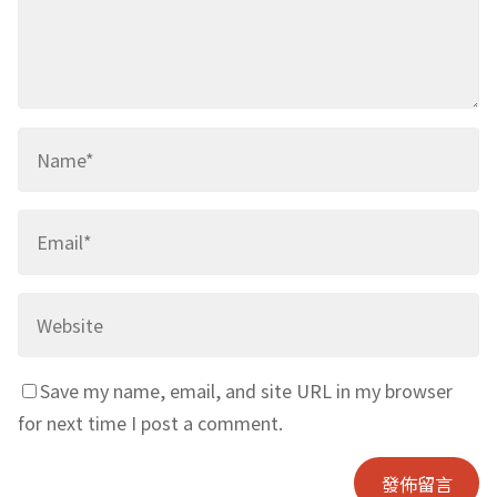
哇，簡報跟開會耶，媽媽做得好專業喔！真想索取妳
做的簡報~
Winnie
5 年 ago
Reply
好想看看你們實際做出的流程紀錄喔，
可是可能我眼花了，居然一直找不到。。。
Winnie
5 年 ago
Reply
發佈留言
發佈留言必須填寫的電子郵件地址不會公開。
必填欄位標