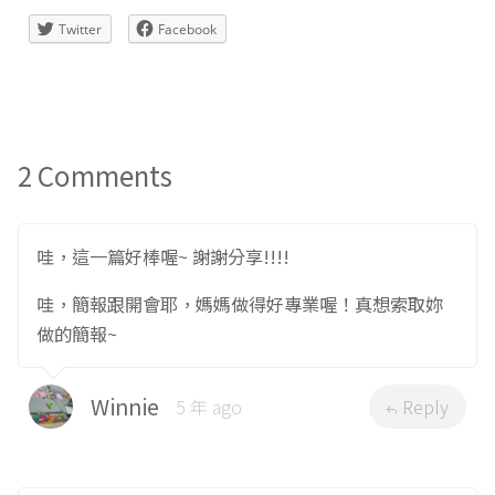
最後這段是書的結構，其實我在做簡報的時候，就覺得名
詞太多千金Ａ應該無法承受，不過我還是想要帶一下。簡
介的時候，我拿了一本精裝書跟平裝書出來，指出這些名
詞分別是哪些部位。千金Ａ一開始覺得有趣，但後來就有
點恍神，我相信她聽完之後就忘光了，不過沒關係，知識
本來就是疊加的，多接觸幾次就會記住了。
以上是「做書簡報」介紹，實際製作過程下一篇再來介
紹。
延伸閱讀：
幼兒情緒繪本 ：千萬別想紫色大象 Don’t Think about
Purple Elephants