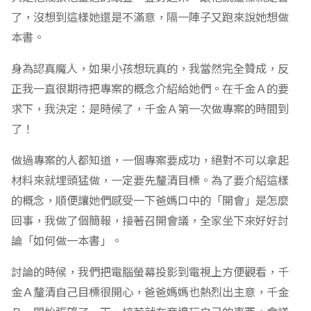
了，沒想到這樣她還是不滿意，隔一陣子又跑來說她想做
本書。
身為認真魔人，如果小孩想玩真的，我當然完全贊成，反
正我一直很期待把專案的概念介紹給她們。在千金Ａ的要
求下，我決定：是時候了，千金Ａ第一次做專案的時間到
了！
做過專案的人都知道，一個專案要成功，絕對不可以拿起
材料來就埋頭猛做，一定要先釐清目標。為了要介紹這樣
的概念，順便讓她們感受一下爸媽口中的「開會」是怎麼
回事，我做了個簡報，接著召開會議，全家坐下來好好討
論「如何做一本書」。
討論的時候，我們把電腦螢幕投影到電視上方便觀看，千
金Ａ釐清自己目標很開心，爸爸媽媽也熱烈出主意，千金