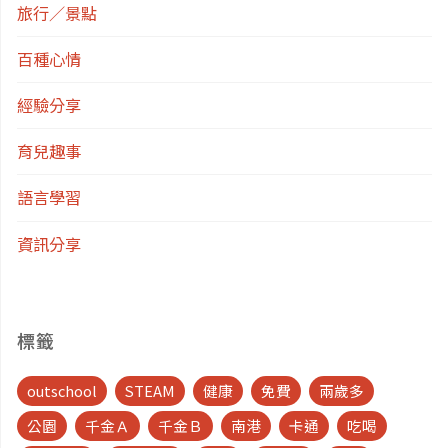
旅行／景點
百種心情
經驗分享
育兒趣事
語言學習
資訊分享
標籤
outschool
STEAM
健康
免費
兩歲多
公園
千金Ａ
千金Ｂ
南港
卡通
吃喝