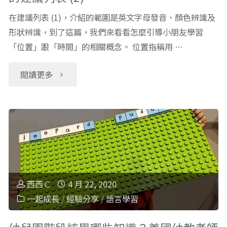
在建議列表 (1)，介紹的範圍是英文字母發音、顏色辨識及
形狀辨識，到了這篇，我們來看看怎麼引導小朋友學習
「位置」跟「時間」的相關概念。 位置指稱用 …
"幼
閱讀更多
兒
園
階
段
西西Ｃ
4 月 22, 2020
該
一起成長
/
經驗分享
/
語言學習
學