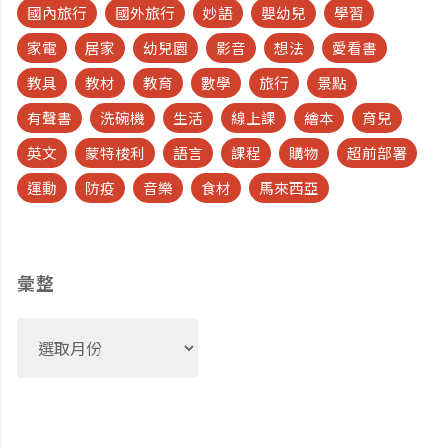
國內旅行
國外旅行
妙語
嬰幼兒
學習
家電
居家
幼兒園
影音
想法
愛看書
教具
教材
教育
數學
旅行
景點
有聲書
洗碗機
生活
線上課
繪本
育兒
英文
蒙特梭利
語言
課程
購物
超前部署
運動
防疫
音樂
食材
馬來西亞
彙整
彙
整