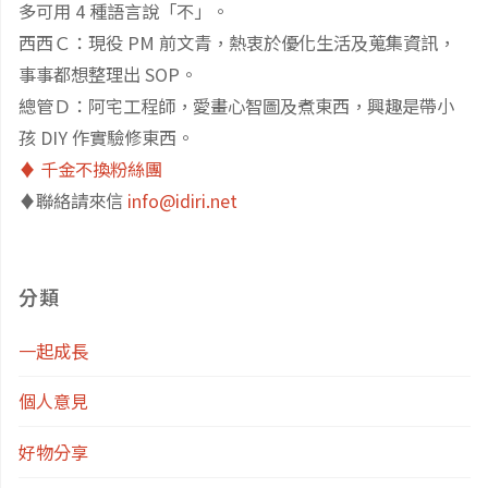
多可用 4 種語言說「不」。
嗆
西西Ｃ：現役 PM 前文青，熱衷於優化生活及蒐集資訊，
事事都想整理出 SOP。
到
總管Ｄ：阿宅工程師，愛畫心智圖及煮東西，興趣是帶小
真
孩 DIY 作實驗修東西。
♦️ 千金不換粉絲團
是
♦️聯絡請來信
info@idiri.net
太
可
分類
怕
一起成長
了"
個人意見
好物分享