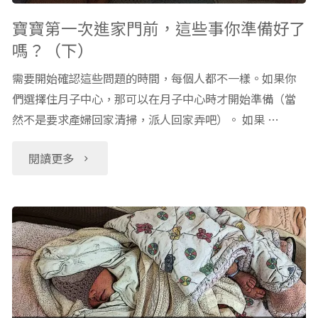
師
學
寶寶第一次進家門前，這些事你準備好了
嗎？（下）
的
哪
需要開始確認這些問題的時間，每個人都不一樣。如果你
建
些
們選擇住月子中心，那可以在月子中心時才開始準備（當
議
然不是要求產婦回家清掃，派人回家弄吧）。 如果 …
知
列
識？
"寶
閱讀更多
表
美
寶
(2)"
國
第
幼
一
教
次