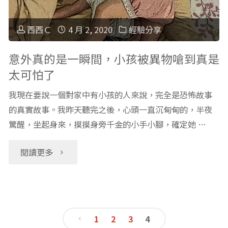
次
好
進
西西Ｃ
4 月 2, 2020
經驗分享
了
家
意外真的是一瞬間，小孩被異物嗆到真是
太可怕了
嗎？
門
我現在要說一個對家中有小孩的人來說，完全是恐怖故事
（下）"
前，
的真實故事。我昨天聽完之後，心頭一直沉甸甸的，半夜
驚醒，坐起身來，摸摸身旁千金的小手小腳，確定她 …
這
些
"意
閱讀更多
事
外
你
真
1
2
3
4
準
的