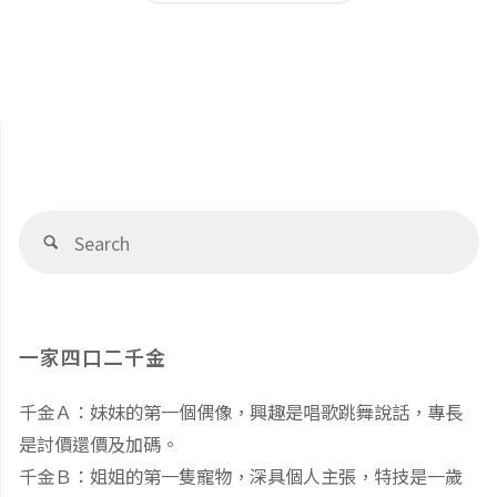
文
備
是
章
好
一
了
導
瞬
嗎？
間，
覽
Se
Search
（上）"
fo
小
孩
一家四口二千金
被
千金Ａ：妹妹的第一個偶像，興趣是唱歌跳舞說話，專長
異
是討價還價及加碼。
物
千金Ｂ：姐姐的第一隻寵物，深具個人主張，特技是一歲