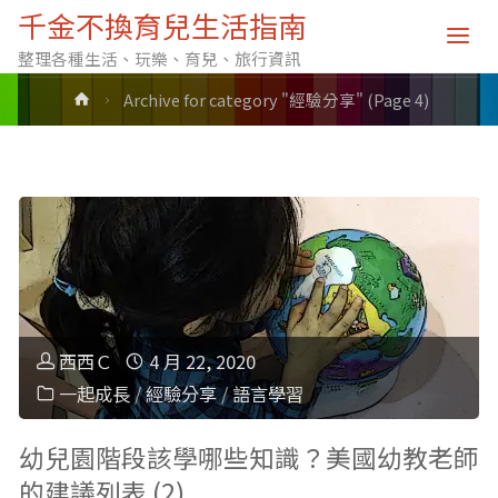
分類: 經驗分享
千金不換育兒生活指南
整理各種生活、玩樂、育兒、旅行資訊
Home
Archive for category "經驗分享"
(Page 4)
西西Ｃ
4 月 22, 2020
一起成長
/
經驗分享
/
語言學習
幼兒園階段該學哪些知識？美國幼教老師
的建議列表 (2)