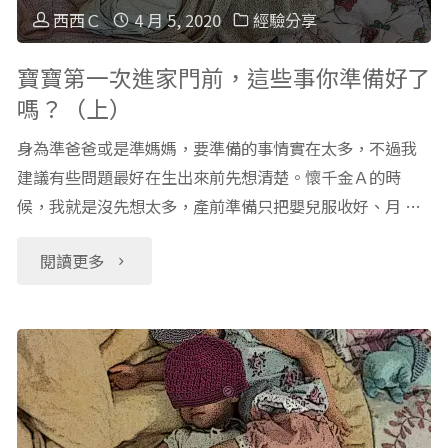
老
進
西西Ｃ
4 月 5, 2020
經驗分享
師
家
寶寶第一次進家門前，這些事你準備好了
嗎？（上）
的
門
身為準爸爸或是準媽媽，要準備的事情實在太多，不過我
建
前，
建議有些問題最好在生出來前先想清楚。懷千金Ａ的時
議
候，我就是沒先想太多，產前準備只把嬰兒服收好、月 …
這
列
些
"寶
閱讀更多
表
事
寶
(1)"
你
第
準
一
備