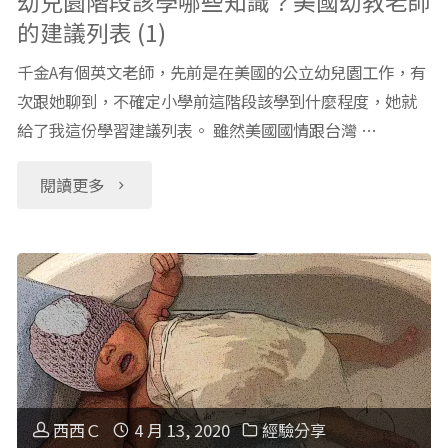
幼兒園階段該學哪些知識？美國幼教老師
的建議列表 (1)
哪
千金A有個英文老師，先前是在美國的公立幼兒園工作，有
些
次跟她聊到，不確定小學前這階段該學到什麼程度，她就
給了我這份學習建議列表。 雖然美國國情跟台灣 …
知
識？
"幼
閱讀更多
美
兒
國
園
幼
階
教
段
老
該
西西Ｃ
4 月 13, 2020
經驗分享