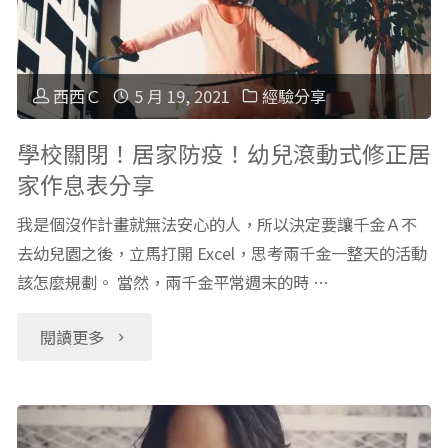
享"
簡
兒，
單，
分
西西Ｃ
5 月 19, 2021
經驗分享
營
享
學校關閉！居家防疫！幼兒滾動式修正居
家作息表分享
養
我
我是個沒作計畫就無法安心的人，所以決定要讓千金Ａ不
均
在
去幼兒園之後，立馬打開 Excel，思考兩千金一整天的活動
衡
該怎麼規劃。 當然，兩千金平常週末的時 …
家
小
工
"學
閱讀更多
孩
作
校
超
Work
關