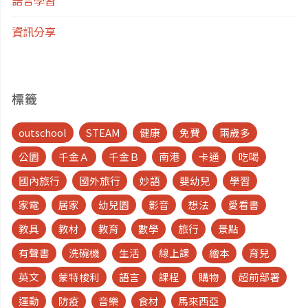
何
資訊分享
正
確
標籤
回
outschool
STEAM
健康
免費
兩歲多
復
公園
千金Ａ
千金Ｂ
南港
卡通
吃喝
原
國內旅行
國外旅行
妙語
嬰幼兒
學習
廠
家電
居家
幼兒園
影音
想法
愛看書
教具
教材
教育
數學
旅行
景點
設
有聲書
洗碗機
生活
線上課
繪本
育兒
定"
英文
蒙特梭利
語言
課程
購物
超前部署
運動
防疫
音樂
食材
馬來西亞