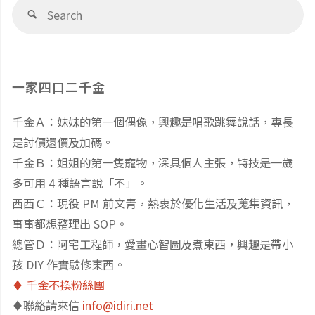
覽
Se
Search
fo
器
人
一家四口二千金
故
千金Ａ：妹妹的第一個偶像，興趣是唱歌跳舞說話，專長
障！
是討價還價及加碼。
解
千金Ｂ：姐姐的第一隻寵物，深具個人主張，特技是一歲
多可用 4 種語言說「不」。
決
西西Ｃ：現役 PM 前文青，熱衷於優化生活及蒐集資訊，
事事都想整理出 SOP。
「內
總管Ｄ：阿宅工程師，愛畫心智圖及煮東西，興趣是帶小
部
孩 DIY 作實驗修東西。
♦️ 千金不換粉絲團
錯
♦️聯絡請來信
info@idiri.net