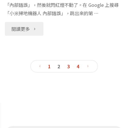
讀：
「內部錯誤」，然後就閃紅燈不動了。在 Google 上搜尋
照
「小米掃地機器人 內部錯誤」，跳出來的第 …
好
做
"小
閱讀更多
處、
的
米
方
心
的
法
法"
1
2
3
4
米
跟
文
家
書
章
掃
單"
導
地
機