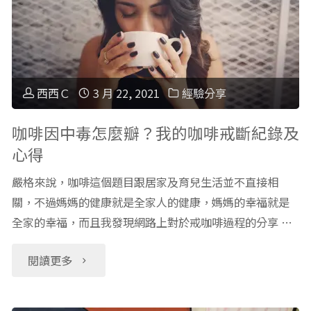
愛"
From
閉！
Home
居
的
家
西西Ｃ
3 月 22, 2021
經驗分享
秘
防
咖啡因中毒怎麼瓣？我的咖啡戒斷紀錄及
心得
訣"
疫！
嚴格來說，咖啡這個題目跟居家及育兒生活並不直接相
幼
關，不過媽媽的健康就是全家人的健康，媽媽的幸福就是
全家的幸福，而且我發現網路上對於戒咖啡過程的分享 …
兒
滾
"咖
閱讀更多
動
啡