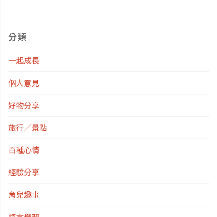
誤」
的
分類
真
一起成長
正
個人意見
方
好物分享
式，
旅行／景點
以
百種心情
經驗分享
及
育兒趣事
如
語言學習