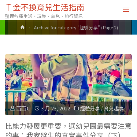
分類: 經驗分享
千金不換育兒生活指南
整理各種生活、玩樂、育兒、旅行資訊
Home
Archive for category "經驗分享"
(Page 2)
西西Ｃ
3 月 23, 2022
經驗分享
/
育兒趣事
比能力發展更重要，選幼兒園最需要注意
的事：我家發生的真實事件分享（下）