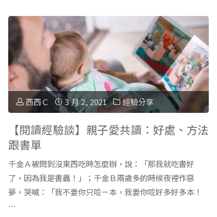
享"
啡
娩
戒
不
斷
可
紀
怕！
錄
不
西西Ｃ
3 月 2, 2021
經驗分享
及
藏
【閱讀經驗談】親子愛共讀：好處、方法
跟書單
心
私
千金Ａ被問到沒東西吃時怎麼辦，說：「那我就吃書好
得"
分
了，因為我是書蟲！」；千金Ｂ兩歲多的時候夜裡作惡
夢，哭喊：「我不要你只唸ㄧ本，我要你唸好多好多本！
享
…
我