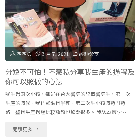
式
因
修
中
正
毒
居
怎
西西Ｃ
3 月 7, 2021
經驗分享
家
麼
分娩不可怕！不藏私分享我生產的過程及
你可以照做的心法
作
瓣？
我生過兩次小孩，都是在台大醫院的兒童醫院生，第一次
息
我
生產的時候，我們緊張個半死，第二次生小孩時熟門熟
表
路，整個生產過程比較放鬆也歡樂很多。 我認為懷孕 …
的
分
咖
"分
閱讀更多