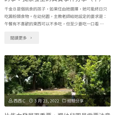
千金Ｂ是個挑食的孩子，如果任由她選擇，她可能終日只
吃澱粉類食物。在幼兒園，主教老師給她設定的要求是：
午餐有不喜歡的東西可以不多吃，但至少要吃一口看 …
"比
閱讀更多
能
力
發
展
更
西西Ｃ
3 月 23, 2022
經驗分享
重