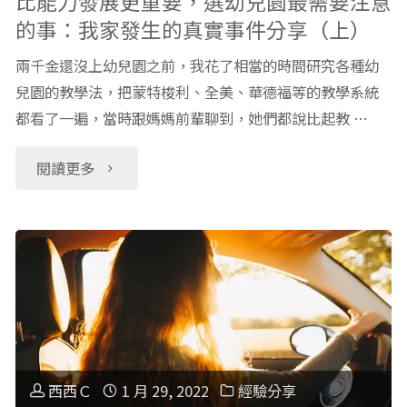
比能力發展更重要，選幼兒園最需要注意
的事：我家發生的真實事件分享（上）
要，
兩千金還沒上幼兒園之前，我花了相當的時間研究各種幼
選
兒園的教學法，把蒙特梭利、全美、華德福等的教學系統
都看了一遍，當時跟媽媽前輩聊到，她們都說比起教 …
幼
兒
"比
閱讀更多
園
能
最
力
需
發
要
展
注
更
西西Ｃ
1 月 29, 2022
經驗分享