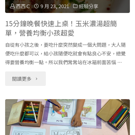
實
注
可
西西Ｃ
9 月 23, 2021
經驗分享
事
意
怕？
15分鐘晚餐快速上桌！玉米濃湯超簡
件
單，營養均衡小孩超愛
的
有
分
自從有小孩之後，要吃什麼突然變成一個大問題，大人隨
事：
駕
便吃什麼都可以，給小孩隨便吃就會有點良心不安，總覺
享
我
得要營養均衡一點。所以我們常常站在冰箱前面苦惱 …
照
（下）"
家
學
"15
閱讀更多
發
開
分
生
車
鐘
的
上
晚
真
路，