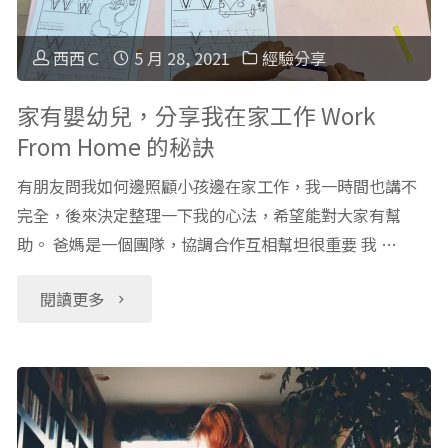
餐
實
女
快
西西Ｃ
5 月 28, 2021
經驗分享
事
生
速
家有嬰幼兒，分享我在家工作 Work
件
From Home 的秘訣
練
上
分
有朋友問我如何邊照顧小孩邊在家工作，我一時間也講不
車
桌！
完全，後來決定整理一下我的心法，希望能對大家有幫
享
心
助。 爸媽是一個團隊，協調合作互相幫坦很重要 我 …
玉
（上）"
得
米
"家
閱讀更多
方
濃
有
法
湯
嬰
分
超
幼