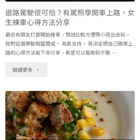
意
重
道路駕駛很可怕？有駕照學開車上路，女
生練車心得方法分享
的
要，
最近有朋友打算開始練車，想說比較方便帶小孩出去玩，
事：
選
我對這個舉動相當贊成。 為表支持， 我決定把自己開車上
我
路的心得方法寫下來分享，希望可以幫助到不敢 …
幼
家
兒
"道
閱讀更多
發
園
路
生
最
駕
的
需
駛
真
要
很