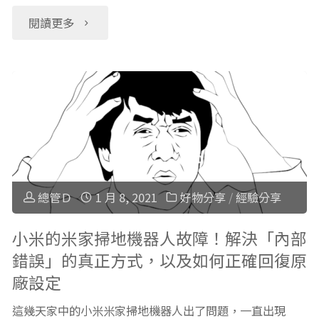
"【閱
閱讀更多
生
讀
產
經
的
驗
過
談】
程
親
總管Ｄ
1 月 8, 2021
好物分享
/
經驗分享
及
子
小米的米家掃地機器人故障！解決「內部
你
錯誤」的真正方式，以及如何正確回復原
愛
可
廠設定
共
以
這幾天家中的小米米家掃地機器人出了問題，一直出現