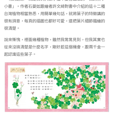
小書」。作者石晏如跟繪者許文綺對書中介紹的這十二種
台灣植物相當熟悉，用簡單幾句話，就將葉子的特徵講的
很有詩意，每頁的插圖也都好可愛，還把葉片細節描繪的
很清楚。
說來慚愧，裡面幾種植物，雖然我常常見到，但我其實也
從來沒搞清楚是什麼名字，剛好趁這個機會，跟兩千金一
起認識這些葉子。