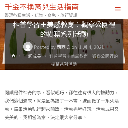
千金不換育兒生活指南
一起成長
經驗分享
整理各種生活、玩樂、育兒、旅行資訊
科普學習＋美感教育：觀察公園裡
的樹葉系列活動
Posted by
西西Ｃ
on
1 月 4, 2021
Home
一起成長
科普學習＋美感教育：觀察公園裡的
樹葉系列活動
閱讀是件神奇的事，看似輕巧，卻往往有很大的推動力，
我們這個週末，就是因為讀了一本書，進而做了一系列活
動。這串活動執行起來簡單，活動過程好玩，活動成果又
美美的，我相當滿意，決定跟大家分享。