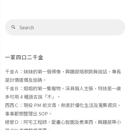
Se
Search
fo
一家四口二千金
千金Ａ：妹妹的第一個偶像，興趣是唱歌跳舞說話，專長
是討價還價及加碼。
千金Ｂ：姐姐的第一隻寵物，深具個人主張，特技是一歲
多可用 4 種語言說「不」。
西西Ｃ：現役 PM 前文青，熱衷於優化生活及蒐集資訊，
事事都想整理出 SOP。
總管Ｄ：阿宅工程師，愛畫心智圖及煮東西，興趣是帶小