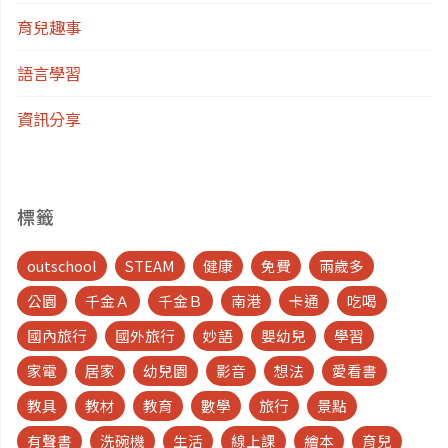
育兒趣事
語言學習
資訊分享
標籤
outschool
STEAM
健康
免費
兩歲多
公園
千金Ａ
千金Ｂ
南港
卡通
吃喝
國內旅行
國外旅行
妙語
嬰幼兒
學習
家電
居家
幼兒園
影音
想法
愛看書
教具
教材
教育
數學
旅行
景點
有聲書
洗碗機
生活
線上課
繪本
育兒