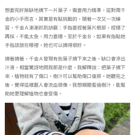
想要完好無缺地摘下一片葉子，需要用力精準，這對兩千
金的小手而言，其實是有點挑戰的，隨著一次又一次練
習，千金Ａ漸漸抓到訣竅：手指要捏著葉片根部，捏穩了
再採，不能太急，用力要穩。至於千金Ｂ，如果有指點她
手指該放在哪裡，她也可以摘得很好。
摘著摘著，千金Ａ發現有些葉子摘下來之後，缺口會滲出
汁液，相當驚訝地問我那是什麼，我解釋說：把葉子摘下
來，植物就有了傷口，樹汁可以幫助傷口復原。她聽完之
後，覺得這樣跟人會流血很像，我想親眼看過樹汁，能幫
助她更理解植物也會受傷。