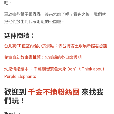
吧。
至於這些葉子跟蟲蟲，後來怎麼了呢？看完之後，我們就
把他們放生到我家附近的公園啦。
延伸閱讀：
台北高CP值室內遛小孩景點：去台博館土銀展示館看恐龍
兒童奇幻故事書推薦：火蜥蜴的冬日節假期
幼兒情緒繪本 ：千萬別想紫色大象 Don’t Think about
Purple Elephants
歡迎到
千金不換粉絲團
來找我
們玩！
Share this: