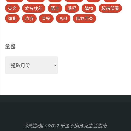
英文
蒙特梭利
語言
課程
購物
超前部署
運動
防疫
音樂
食材
馬來西亞
彙整
彙
整
網站版權 ©2022 千金不換育兒生活指南