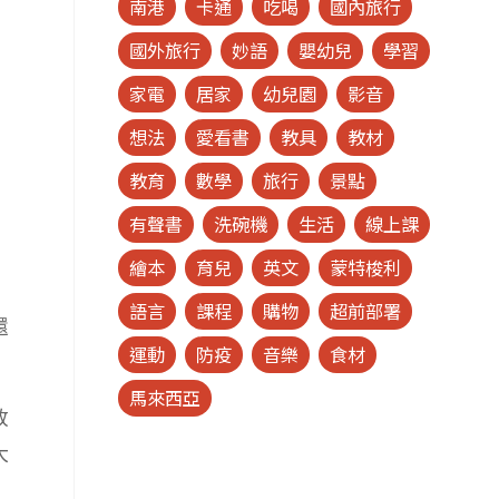
南港
卡通
吃喝
國內旅行
國外旅行
妙語
嬰幼兒
學習
家電
居家
幼兒園
影音
想法
愛看書
教具
教材
教育
數學
旅行
景點
有聲書
洗碗機
生活
線上課
繪本
育兒
英文
蒙特梭利
語言
課程
購物
超前部署
還
運動
防疫
音樂
食材
馬來西亞
放
大