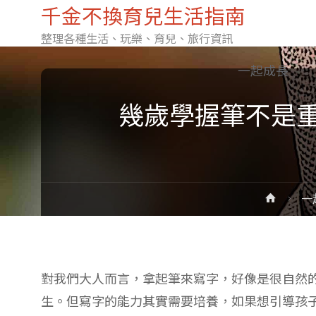
千金不換育兒生活指南
整理各種生活、玩樂、育兒、旅行資訊
Skip
一起成長
幾歲學握筆不是
to
content
Home
一
對我們大人而言，拿起筆來寫字，好像是很自然
生。但寫字的能力其實需要培養，如果想引導孩