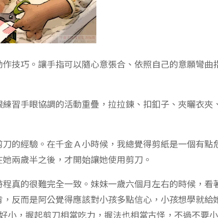
動作技巧。讓手指可以隨心意張合、依照自己的意願彎曲
跟練習手眼協調的活動重疊，拉拉鍊、扣釦子、夾曬衣夾
剪刀的經驗。在千金Ａ小時候，我總覺得剪紙是一個有點
在她兩歲半之後，才開始讓她使用剪刀。
時程真的很難完全一致。妹妹一歲六個月左右的時候，看
肯，反而是阿公覺得應該對小孩多點信心，小孩想學就給
手掌好小，握起剪刀相當吃力，握法也相當古怪，不過不要