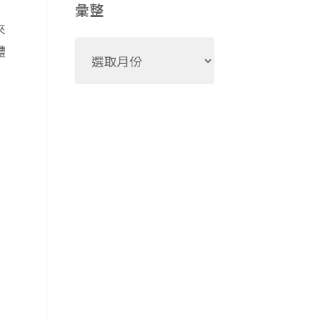
彙整
來
彙
體
整