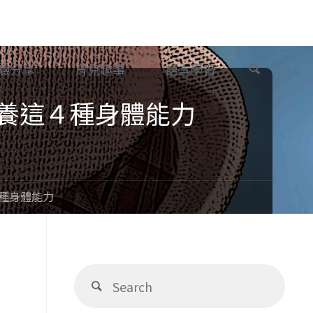
Search
驗分享
育兒趣事
語言學習
養這４種身體能力
種身體能力
Sear
Search
for: