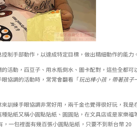
息控制手部動作，以達成特定目標，做出精細動作的能力
調的活動，舀豆子、用水瓶倒水、圖卡配對，這些全都可
手眼協調的活動時，常常會翻看「
玩出棒小孩，帶著孩子
拿來訓練手眼協調非常好用，兩千金也覺得很好玩，我是
這種貼紙又稱小圓點貼紙、圓圓貼，在文具店或是家樂福
分都有，一包裡面有幾百張小圓點貼紙，只要不到新台幣 20