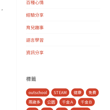
百種心情
，
經驗分享
育兒趣事
語言學習
資訊分享
標籤
outschool
STEAM
健康
免費
兩歲多
公園
千金Ａ
千金Ｂ