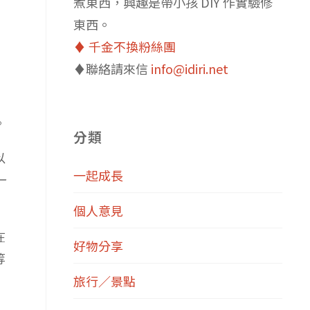
煮東西，興趣是帶小孩 DIY 作實驗修
東西。
♦️ 千金不換粉絲團
♦️聯絡請來信
info@idiri.net
。
分類
以
一起成長
一
個人意見
在
好物分享
等
旅行／景點