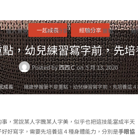
一起成長
經驗分享
個人意見
好物分享
旅行／景點
經
重點，幼兒練習寫字前，先培
Posted by
西西Ｃ
on
5 月 13, 2020
起成長
幾歲學握筆不是重點，幼兒練習寫字前，先培養這４
的事，常說某人字醜某人字美，似乎也把這技能當成半天
子好好寫字，需要先培養這４種身體能力，分別是
手眼協