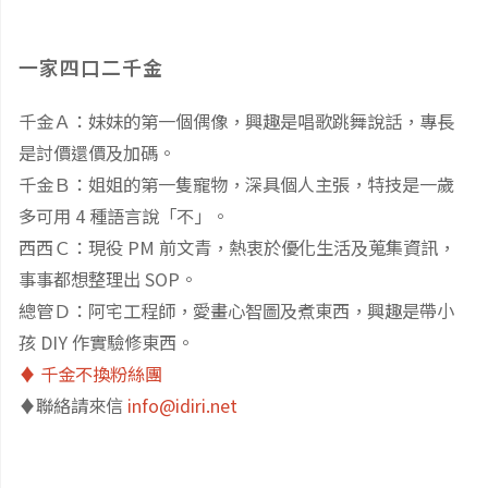
一家四口二千金
千金Ａ：妹妹的第一個偶像，興趣是唱歌跳舞說話，專長
是討價還價及加碼。
千金Ｂ：姐姐的第一隻寵物，深具個人主張，特技是一歲
多可用 4 種語言說「不」。
西西Ｃ：現役 PM 前文青，熱衷於優化生活及蒐集資訊，
事事都想整理出 SOP。
總管Ｄ：阿宅工程師，愛畫心智圖及煮東西，興趣是帶小
孩 DIY 作實驗修東西。
♦️ 千金不換粉絲團
♦️聯絡請來信
info@idiri.net