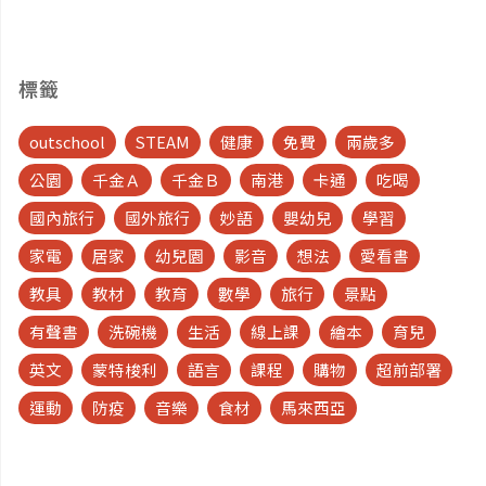
標籤
outschool
STEAM
健康
免費
兩歲多
公園
千金Ａ
千金Ｂ
南港
卡通
吃喝
國內旅行
國外旅行
妙語
嬰幼兒
學習
家電
居家
幼兒園
影音
想法
愛看書
教具
教材
教育
數學
旅行
景點
有聲書
洗碗機
生活
線上課
繪本
育兒
英文
蒙特梭利
語言
課程
購物
超前部署
運動
防疫
音樂
食材
馬來西亞