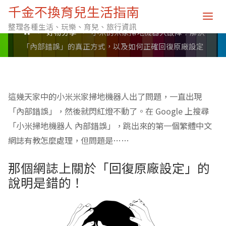
千金不換育兒生活指南
Posted by
總管Ｄ
on
1 月 8, 2021
整理各種生活、玩樂、育兒、旅行資訊
Home
好物分享
小米的米家掃地機器人故障！解決
「內部錯誤」的真正方式，以及如何正確回復原廠設定
這幾天家中的小米米家掃地機器人出了問題，一直出現
「內部錯誤」，然後就閃紅燈不動了。在 Google 上搜尋
「小米掃地機器人 內部錯誤」，跳出來的第一個繁體中文
網誌有教怎麼處理，但問題是……
那個網誌上關於「回復原廠設定」的
說明是錯的！