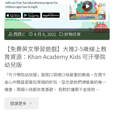
隊
英
(海
文
底
聽
西西Ｃ
6 月 6, 2021
好物分享
小
力
【免費英文學習遊戲】大推2-5歲線上教
育資源：Khan Academy Kids 可汗學院
英
APP：
幼兒版
雄)
Spotify
「可汗學院幼兒版」是我口袋裡口味最重的教具，在兩千
全
平
金心中簡直是電玩等級的好玩，這也是她們滑螢幕的唯一
機會，兩個小孩都非常喜歡。 我對於讓兩千金使用 …
介
台
"【免
閱讀更多
紹"
上