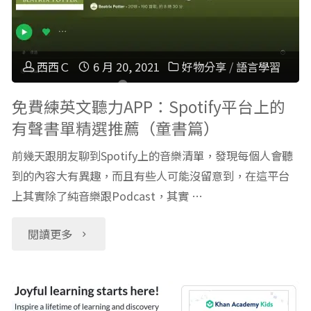
兒
科
認
普
西西Ｃ
6 月 20, 2021
好物分享
/
語言學習
知
卡
免費練英文聽力APP：Spotify平台上的
有聲書單精選推薦（童書篇）
的
通：
前幾天跟朋友聊到Spotify上的音樂清單，發現每個人會聽
Podcast
Octonauts
到的內容大有異趣，而且有些人可能沒留意到，在這平台
特
上其實除了純音樂跟Podcast，其實 …
海
輯"
底
"免
閱讀更多
小
費
縱
練