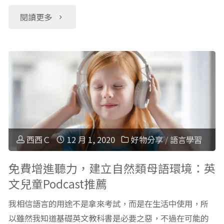
Academy
英
"【學
閱讀更多
Kids
文
英
可
繪
文
汗
本
好
學
說
工
院
故
具】
西西Ｃ
12 月 1, 2020
好物分享
/
語言學習
幼
事：
Spotify
免費增進聽力，建立自然類母語環境：英
兒
文兒童Podcast推薦
Storyline
介
版"
我相信語言的用途不是拿來考試，而是在生活中使用，所
Online"
紹：
以雖然我知道基礎英文教科書是必要之惡，不過在可能的