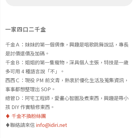
及
fo
自
家
然
一家四口二千金
庭
類
千金Ａ：妹妹的第一個偶像，興趣是唱歌跳舞說話，專長
方
母
是討價還價及加碼。
案"
語
千金Ｂ：姐姐的第一隻寵物，深具個人主張，特技是一歲
多可用 4 種語言說「不」。
環
西西Ｃ：現役 PM 前文青，熱衷於優化生活及蒐集資訊，
事事都想整理出 SOP。
境：
總管Ｄ：阿宅工程師，愛畫心智圖及煮東西，興趣是帶小
英
孩 DIY 作實驗修東西。
♦️ 千金不換粉絲團
文
♦️聯絡請來信
info@idiri.net
兒