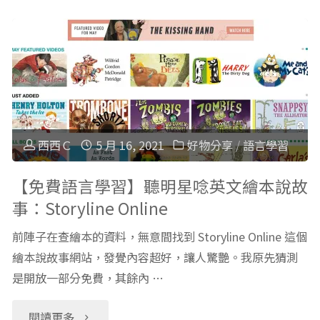
費
的
英
有
文
聲
學
書
習
西西Ｃ
5 月 16, 2021
好物分享
/
語言學習
單
遊
【免費語言學習】聽明星唸英文繪本說故
精
事：Storyline Online
戲】
選
前陣子在查繪本的資料，無意間找到 Storyline Online 這個
大
推
繪本說故事網站，發覺內容超好，讓人驚艷。我原先猜測
是開放一部分免費，其餘內 …
推
薦
2-
"【免
閱讀更多