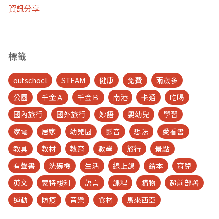
資訊分享
標籤
outschool
STEAM
健康
免費
兩歲多
公園
千金Ａ
千金Ｂ
南港
卡通
吃喝
國內旅行
國外旅行
妙語
嬰幼兒
學習
家電
居家
幼兒園
影音
想法
愛看書
教具
教材
教育
數學
旅行
景點
有聲書
洗碗機
生活
線上課
繪本
育兒
英文
蒙特梭利
語言
課程
購物
超前部署
運動
防疫
音樂
食材
馬來西亞