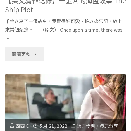
【英文寫作紀錄】千金Ａ的海盜故事 The
Ship Plot
繪
千金Ａ寫了一個故事，我覺得好可愛，怕以後忘記，放上
本
來當個紀錄。 — （原文） Once upon a time, there was
…
童
書
"【英
閱讀更多
青
文
少
寫
年
作
讀
紀
物，
錄】
西西Ｃ
5 月 21, 2022
語言學習
/
資訊分享