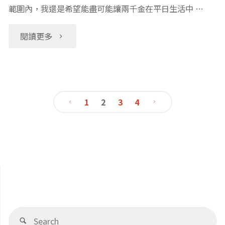
範圍內，我還是希望能盡可能讓兩千金在平日生活中 …
免
費
"免
閱讀更多
Web
費
網
增
1
2
3
4
頁
進
文
版、
聽
章
Premium
力，
費
導
建
用
立
覽
Se
Search