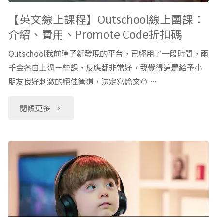
書
千
【英文線上課程】Outschool線上團課：
介紹、費用、Promote Code折扣碼
單
金
Outschool我前陣子新發現的平台，已經用了一段時間，兩
資
Ａ
千金各自上過ㄧ些課，反應都非常好，我覺得這是給予小
訊
朋友良好刺激的絕佳管道，決定寫篇文章 …
的
詳
海
"【英
閱讀更多
細
盜
文
整
故
線
理
事
上
推
The
課