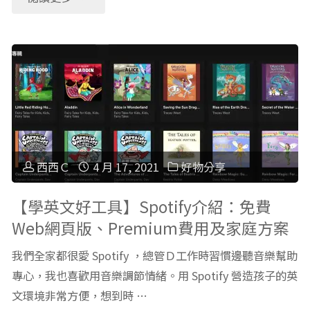
（童
5
費
書
歲
語
篇）"
線
言
上
學
教
習】
西西Ｃ
4 月 17, 2021
好物分享
育
聽
【學英文好工具】Spotify介紹：免費
Web網頁版、Premium費用及家庭方案
資
明
我們全家都很愛 Spotify ，總管Ｄ工作時習慣邊聽音樂幫助
源：
星
專心，我也喜歡用音樂調節情緒。用 Spotify 營造孩子的英
Khan
文環境非常方便，想到時 …
唸