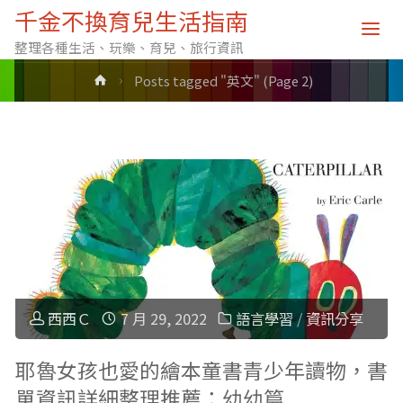
標籤: 英文
千金不換育兒生活指南
整理各種生活、玩樂、育兒、旅行資訊
Home
Posts tagged "英文"
(Page 2)
西西Ｃ
7 月 29, 2022
語言學習
/
資訊分享
耶魯女孩也愛的繪本童書青少年讀物，書
單資訊詳細整理推薦：幼幼篇