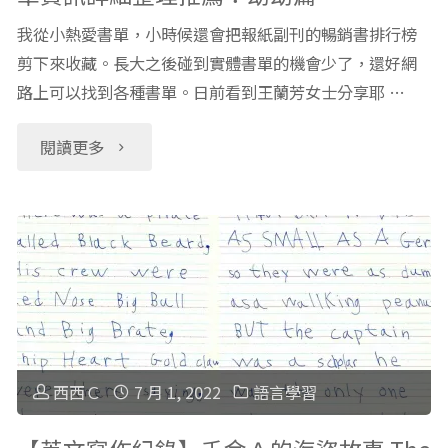
我從小熱愛書單，小時候還會把報紙副刊的暢銷書排行榜
剪下來收藏。長大之後碰到實體書單的機會少了，還好網
路上可以找到各種書單。日前看到王蘭芳女士分享耶 …
"耶
閱讀更多
魯
女
孩
也
愛
西西Ｃ
7 月 1, 2022
語言學習
的