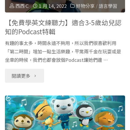
薦：
Ship
程】
西西Ｃ
1 月 14, 2022
好物分享
/
語言學習
幼
Plot"
Outschool
【免費學英文練聽力】適合3-5歲幼兒認
幼
知的Podcast特輯
線
篇"
有趣的事太多，時間永遠不夠用，所以我們很喜歡利用
上
「第二時間」增加一點生活樂趣，平常兩千金在玩耍或是
坐車的時候，我們也都會放個Podcast讓她們邊 …
團
課：
"【免
閱讀更多
介
費
紹、
學
費
英
用、