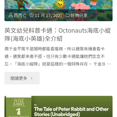
文
Promote
練
西西Ｃ
11 月 17, 2021
好物分享
Code
聽
英文幼兒科普卡通：Octonauts海底小縱
隊(海底小英雄)全介紹
折
力】
兩千金平常不是隨時都能看電視，所以通常有機會看卡
扣
適
通，通常都來者不拒，但只有少數卡通能讓她們念念不
碼"
忘，「海底小縱隊」就是這樣的一個特殊存在。 千金Ｂ …
合
3-
"英
閱讀更多
5
文
歲
幼
幼
兒