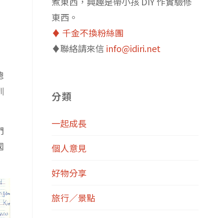
煮東西，興趣是帶小孩 DIY 作實驗修
東西。
♦️ 千金不換粉絲團
♦️聯絡請來信
info@idiri.net
聰
訓
分類
一起成長
們
國
個人意見
好物分享
旅行／景點