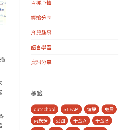
百種心情
經驗分享
育兒趣事
語言學習
不過
資訊分享
家
寫
標籤
outschool
STEAM
健康
免費
兩點
兩歲多
公園
千金Ａ
千金Ｂ
這