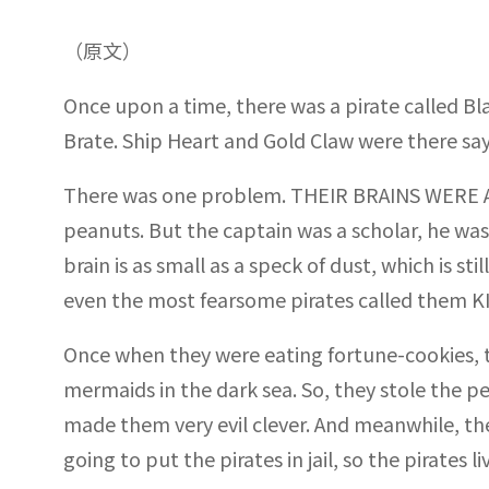
（原文）
Once upon a time, there was a pirate called Bl
Brate. Ship Heart and Gold Claw were there sayi
There was one problem. THEIR BRAINS WERE A
peanuts. But the captain was a scholar, he wa
brain is as small as a speck of dust, which is st
even the most fearsome pirates called them KI
Once when they were eating fortune-cookies, t
mermaids in the dark sea. So, they stole the pea
made them very evil clever. And meanwhile, t
going to put the pirates in jail, so the pirates li