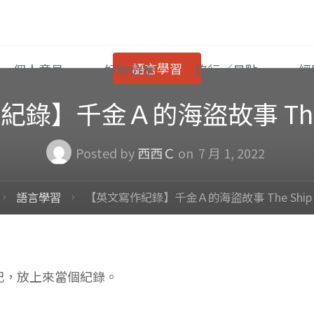
語言學習
個人意見
好物分享
旅行／景點
經
錄】千金Ａ的海盜故事 The Sh
Posted by
西西Ｃ
on
7 月 1, 2022
Home
語言學習
【英文寫作紀錄】千金Ａ的海盜故事 The Ship P
記，放上來當個紀錄。