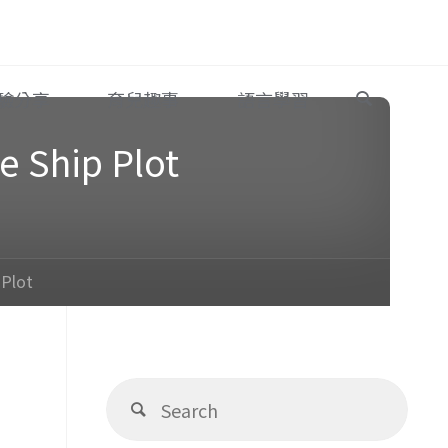
Search
驗分享
育兒趣事
語言學習
ip Plot
lot
Sear
Search
for: