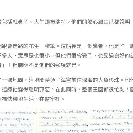
員包括紅鼻子、大牛跟布瑞特。他們的船心跟金爪都說明
們跟會走路的花生一樣笨。這船長是一個學者，他是唯一
不多大，意思是也很小。但他們很會戰鬥，也受過良好的
者」！但聰明不是他們的強項就是。
了一張地圖，這地圖帶領了海盜前往深海的人魚珍珠。他
。這讓他變得聰明邪惡。在此同時，整個王國都很忙亂！
幸福快樂地生活…在監牢裡。