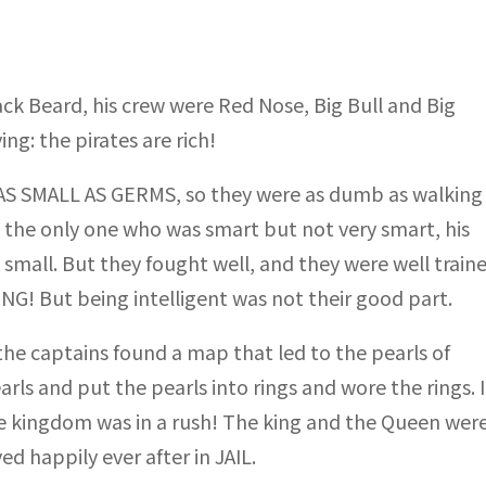
ack Beard, his crew were Red Nose, Big Bull and Big
ng: the pirates are rich!
S SMALL AS GERMS, so they were as dumb as walking
s the only one who was smart but not very smart, his
ill small. But they fought well, and they were well train
NG! But being intelligent was not their good part.
he captains found a map that led to the pearls of
rls and put the pearls into rings and wore the rings. I
he kingdom was in a rush! The king and the Queen wer
ved happily ever after in JAIL.