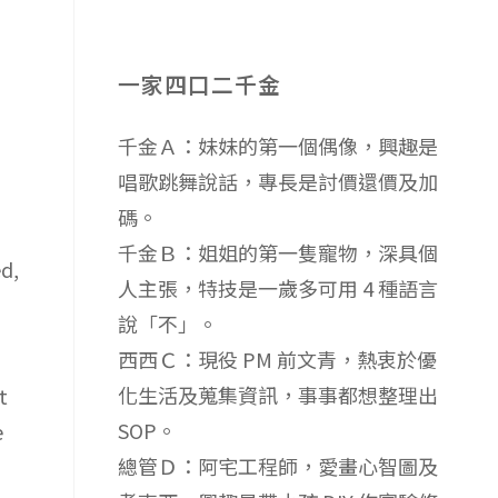
一家四口二千金
千金Ａ：妹妹的第一個偶像，興趣是
唱歌跳舞說話，專長是討價還價及加
碼。
千金Ｂ：姐姐的第一隻寵物，深具個
ed,
人主張，特技是一歲多可用 4 種語言
說「不」。
西西Ｃ：現役 PM 前文青，熱衷於優
化生活及蒐集資訊，事事都想整理出
t
SOP。
e
總管Ｄ：阿宅工程師，愛畫心智圖及