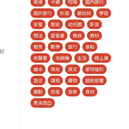
南港
卡通
吃喝
國內旅行
國外旅行
妙語
嬰幼兒
學習
家電
居家
幼兒園
影音
想法
愛看書
教具
教材
教育
數學
旅行
景點
好
有聲書
洗碗機
生活
線上課
繪本
育兒
英文
蒙特梭利
語言
課程
購物
超前部署
運動
防疫
音樂
食材
馬來西亞