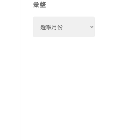
彙整
彙
整