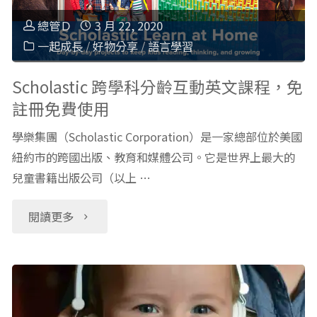
聲
the
總管Ｄ
3 月 22, 2020
書：
Button」
一起成長
/
好物分享
/
語言學習
推
手
Scholastic 跨學科分齡互動英文課程，免
註冊免費使用
薦
癢
學樂集團（Scholastic Corporation）是一家總部位於美國
書
介
紐約市的跨國出版、教育和媒體公司。它是世界上最大的
兒童書籍出版公司（以上 …
單
紹"
（上）"
"Scholastic
閱讀更多
跨
學