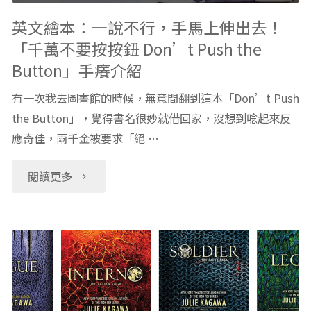
師
Mad
英文繪本：一說不行，手馬上伸出去！
「千萬不要按按鈕 Don’t Push the
的
at
Button」手癢介紹
建
Mama
有一次我去圖書館的時候，無意間翻到這本「Don’t Push
議
千
the Button」，覺得書名很妙就借回家，沒想到唸起來反
應奇佳，兩千金被要求「絕 …
列
金
"英
閱讀更多
表
A
文
(1)"
發
繪
怒
本：
推
一