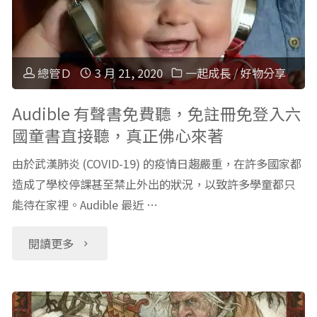
科
分
齡
總管Ｄ
3 月 21, 2020
一起成長
/
好物分享
互
Audible 有聲書免費聽，免註冊免登入六
國童書直接聽，真正佛心來著
動
由於武漢肺炎 (COVID-19) 的疫情日趨嚴重，在許多國家都
英
造成了學校停課甚至禁止外出的狀況，以致許多學童都只
能待在家裡。Audible 最近 …
文
課
"Audible
閱讀更多
程，
有
免
聲