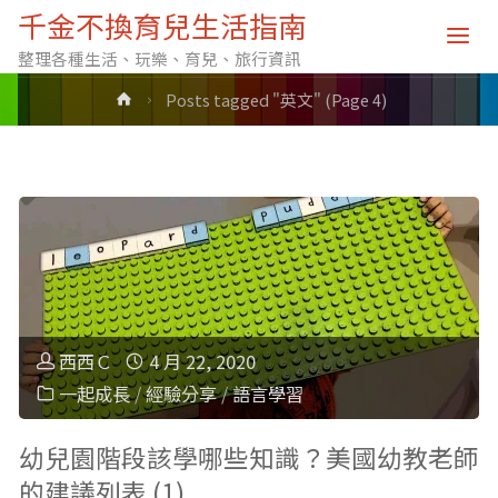
標籤: 英文
千金不換育兒生活指南
整理各種生活、玩樂、育兒、旅行資訊
Home
Posts tagged "英文"
(Page 4)
西西Ｃ
4 月 22, 2020
一起成長
/
經驗分享
/
語言學習
幼兒園階段該學哪些知識？美國幼教老師
的建議列表 (1)