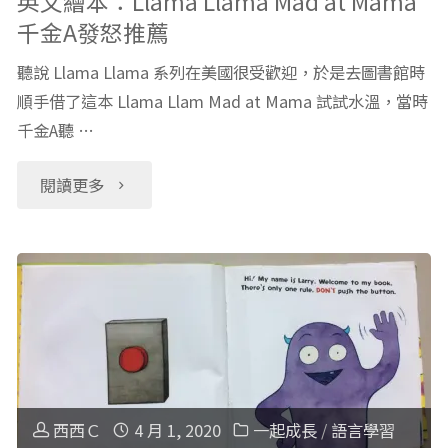
英文繪本：Llama Llama Mad at Mama
千金A發怒推薦
哪
聽說 Llama Llama 系列在美國很受歡迎，於是去圖書館時
些
順手借了這本 Llama Llam Mad at Mama 試試水溫，當時
千金A聽 …
知
識？
"英
閱讀更多
美
文
國
繪
幼
本：
教
Llama
老
Llama
西西Ｃ
4 月 1, 2020
一起成長
/
語言學習