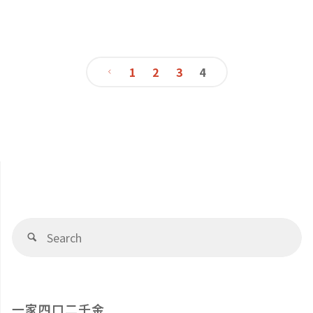
正
金
癒
佛
A
系
1
2
3
4
心
的
繪
文
來
反
本
章
著"
應
作
是
導
家：
摀
漢
覽
Se
Search
住
fo
聲
耳
繪
一家四口二千金
朵"