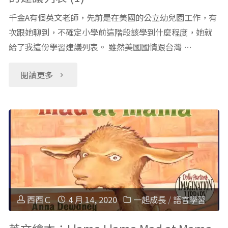
千金A有個英文老師，先前是在美國的公立幼兒園工作，有
次跟她聊到，不確定小學前這階段該學到什麼程度，她就
給了我這份學習建議列表。 雖然美國國情跟台灣 …
"幼
閱讀更多
兒
園
階
段
該
西西Ｃ
4 月 14, 2020
一起成長
/
語言學習
學