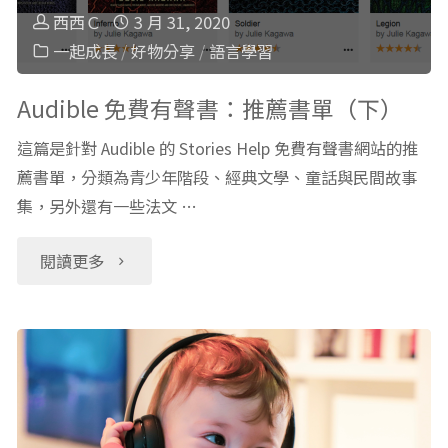
薦"
西西Ｃ
3 月 31, 2020
說
一起成長
/
好物分享
/
語言學習
不
Audible 免費有聲書：推薦書單（下）
行，
這篇是針對 Audible 的 Stories Help 免費有聲書網站的推
薦書單，分類為青少年階段、經典文學、童話與民間故事
手
集，另外還有一些法文 …
馬
"Audible
閱讀更多
上
免
伸
費
出
有
去！