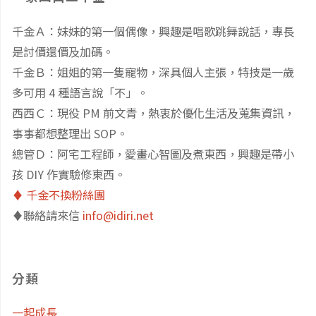
本
千金Ａ：妹妹的第一個偶像，興趣是唱歌跳舞說話，專長
【早
是討價還價及加碼。
安】
千金Ｂ：姐姐的第一隻寵物，深具個人主張，特技是一歲
多可用 4 種語言說「不」。
作
西西Ｃ：現役 PM 前文青，熱衷於優化生活及蒐集資訊，
事事都想整理出 SOP。
者
總管Ｄ：阿宅工程師，愛畫心智圖及煮東西，興趣是帶小
Jan
孩 DIY 作實驗修東西。
♦️ 千金不換粉絲團
Ormerod"
♦️聯絡請來信
info@idiri.net
分類
一起成長