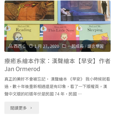
入
繪
六
本
國
Baba
童
Yaga
西西Ｃ
1 月 27, 2020
一起成長
/
語言學習
書
芭
療癒系繪本作家：漢聲繪本【早安】作者
Jan Ormerod
直
芭
真正的美好不會被忘記， 漢聲繪本 《早安》 我小時候就看
接
雅
過，數十年後重新相遇還是有印象，看了一下版權頁，漢
聽，
聲中文版的初版年份是民國 74 年，民國 …
嘎，
真
千
"療
閱讀更多