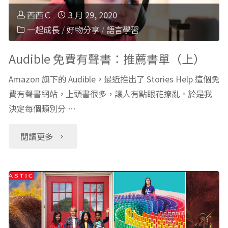
聲
西西Ｃ
3 月 29, 2020
「千
書：
一起成長
/
好物分享
/
語言學習
萬
推
Audible 免費有聲書：推薦書單（上）
不
薦
Amazon 旗下的 Audible，最近推出了 Stories Help 這個免
要
費有聲書網站，上頭書很多，讓人有點眼花撩亂。於是我
書
決定每個類別分 …
按
單
"Audible
閱讀更多
按
（下）"
免
鈕
費
Don’t
有
Push