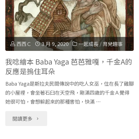
註
書
冊
免
免
費
西西Ｃ
3 月 9, 2020
一起成長
/
育兒趣事
費
聽，
我唸繪本 Baba Yaga 芭芭雅嘎，千金A的
反應是摀住耳朵
使
免
Baba Yaga是斯拉夫民間傳說中的吃人女巫，住在長了雞腳
用"
註
的小屋裡，會坐著石臼在天空飛，剛滿四歲的千金Ａ覺得
她很可怕，會想躲起來的那種害怕，快滿 …
冊
免
"我
閱讀更多
登
唸