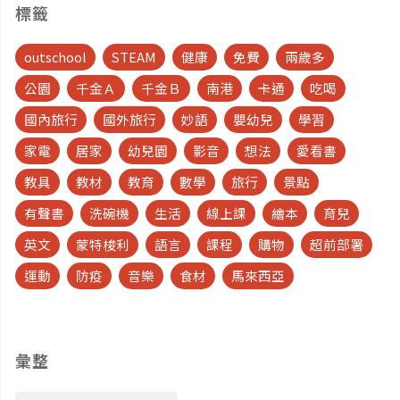
標籤
outschool
STEAM
健康
免費
兩歲多
公園
千金Ａ
千金Ｂ
南港
卡通
吃喝
國內旅行
國外旅行
妙語
嬰幼兒
學習
家電
居家
幼兒園
影音
想法
愛看書
教具
教材
教育
數學
旅行
景點
有聲書
洗碗機
生活
線上課
繪本
育兒
英文
蒙特梭利
語言
課程
購物
超前部署
運動
防疫
音樂
食材
馬來西亞
彙整