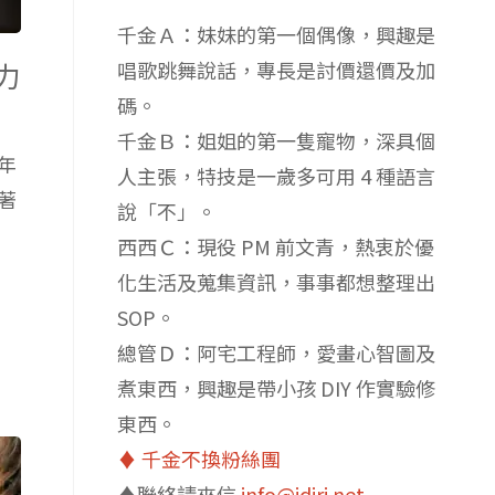
千金Ａ：妹妹的第一個偶像，興趣是
力
唱歌跳舞說話，專長是討價還價及加
碼。
千金Ｂ：姐姐的第一隻寵物，深具個
年
人主張，特技是一歲多可用 4 種語言
著
說「不」。
西西Ｃ：現役 PM 前文青，熱衷於優
化生活及蒐集資訊，事事都想整理出
SOP。
總管Ｄ：阿宅工程師，愛畫心智圖及
煮東西，興趣是帶小孩 DIY 作實驗修
東西。
♦️ 千金不換粉絲團
♦️聯絡請來信
info@idiri.net