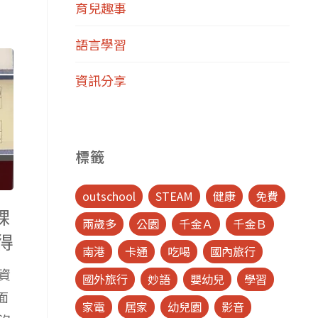
育兒趣事
語言學習
資訊分享
標籤
outschool
STEAM
健康
免費
課
兩歲多
公園
千金Ａ
千金Ｂ
得
南港
卡通
吃喝
國內旅行
資
國外旅行
妙語
嬰幼兒
學習
面
家電
居家
幼兒園
影音