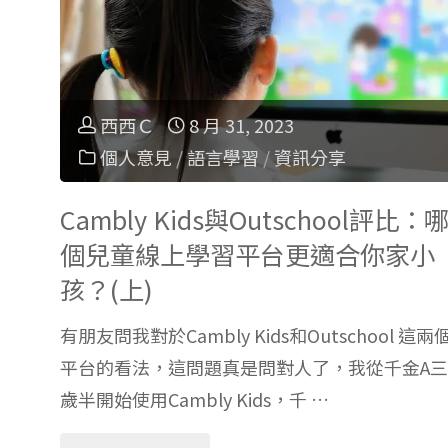
學
課
西西Ｃ
8 月 31, 2023
個人意見
/
語言學習
/
資訊分享
綱
Cambly Kids與Outschool評比：
介
個兒童線上學習平台更適合你家小
紹：
孩？(上)
各
有朋友問我對於Cambly Kids和Outschool 這兩
平台的看法，這問題真是問對人了，我從千金A三
年
歲半開始使用Cambly Kids，千 …
級