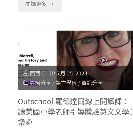
"Cambly
閱讀更多
閱
Kids
讀
與
能
Outschool
力
評
西西Ｃ
5 月 25, 2023
標
經驗分享
/
語言學習
/
資訊分享
比：
準
哪
Outschool 羅德達爾線上閱讀課：
及
讓美國小學老師引導體驗英文文學
個
樂趣
評
兒