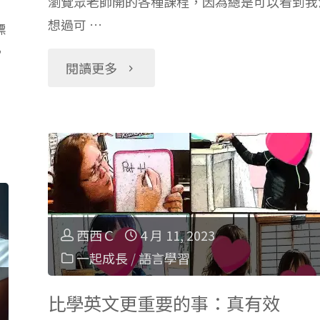
瀏覽眾老師開的各種課程，因為總是可以看到我
童
想過可 …
標
享，
線
，
附
"培
閱讀更多
上
贈
養
學
選
理
習
課
科
平
關
腦！
西西Ｃ
4 月 11, 2023
台
一起成長
/
語言學習
鍵
Outschool
更
字"
邏
比學英文更重要的事：真有效
適