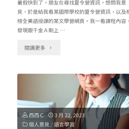
暑假快到了，朋友在尋找夏令營資訊，想問我意
估
見，於是給我看某國際學校的夏令營資訊，以及
童
榜全美語授課的某文學營網頁。我一看課程內容
方
線
發現跟千金Ａ剛上 …
法
上
"Outschool
閱讀更多
+Outschool
學
羅
選
習
德
課
平
達
關
台
爾
西西Ｃ
3 月 22, 2023
鍵
更
個人意見
/
語言學習
線