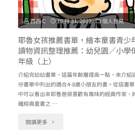
草
學
西西Ｃ
10 月 31, 2022
個人意見
擬
老
閱
耶魯女孩推薦書單，繪本童書青少
師
讀物資訊整理推薦：幼兒園／小學
讀
引
年級（上）
理
導
介紹完幼幼書單，這篇年齡層提高一點，來介紹
份書單中列出的適合4-8歲小朋友的書。從這書單
解
體
中可以看出來耶魯爸很喜歡有風味的經典作家，
問
確經典童書之 …
驗
題，
英
"耶
閱讀更多