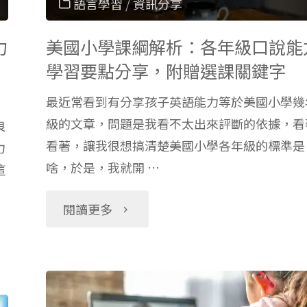
語言學習
/
資訊分享
力
美國小學課綱解析：各年級口說能
學習要點分享，附贈選課關鍵字
最近常看到有分享孩子英語能力等於美國小學幾
級的文章，問題是我看不太出來評斷的依據，看
良
看著，讓我很想搞清楚美國小學各年級的標準是
力
啥，於是，我就開 …
這
"美
閱讀更多
國
小