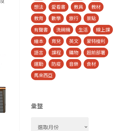
沒
想法
愛看書
教具
教材
教育
數學
旅行
景點
有聲書
洗碗機
生活
線上課
繪本
育兒
英文
蒙特梭利
語言
課程
購物
超前部署
運動
防疫
音樂
食材
馬來西亞
彙整
彙