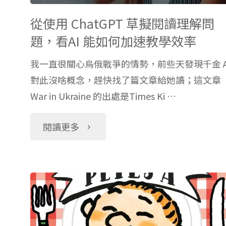
字"
適
上
從使用 ChatGPT 草擬閱讀理解問
題，看AI 能如何加速教學效率
合
閱
我一直很關心烏俄戰爭的情勢，前些天發現千金 
你
讀
對此沒啥概念，趕快找了篇文章給她讀；這文章
War in Ukraine 的出處是Times Ki …
家
課：
小
"從
閱讀更多
讓
孩？
使
美
(上)"
用
國
ChatGPT
小