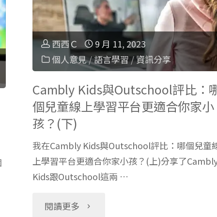
學
課
西西Ｃ
9 月 11, 2023
個人意見
/
語言學習
/
資訊分享
綱
Cambly Kids與Outschool評比：
解
哪
個兒童線上學習平台更適合你家小
析：
孩？(下)
各
我在Cambly Kids與Outschool評比：哪個兒童
上學習平台更適合你家小孩？(上)分享了Cambl
個
年
Kids跟Outschool這兩 …
級
"Cambly
閱讀更多