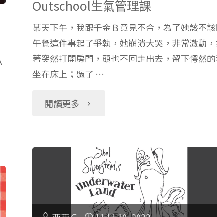
Outschool生氣管理課
輯
合
某天下午，我跟千金Ｂ意見不合，為了她該不該
思
午覺這件事起了爭執，她崩潰大哭，非常激動，
你
著突然打開房門，頭也不回走出去，留下愕然的
A
考
坐在床上；過了 …
家
課
"比
閱讀更多
小
及
學
孩？
密
英
(下)"
碼
文
解
更
西西Ｃ
11 月 10, 2022