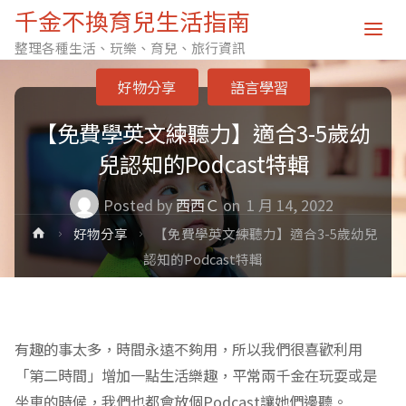
千金不換育兒生活指南
整理各種生活、玩樂、育兒、旅行資訊
好物分享
語言學習
【免費學英文練聽力】適合3-5歲幼
兒認知的Podcast特輯
Posted by
西西Ｃ
on
1 月 14, 2022
Home
好物分享
【免費學英文練聽力】適合3-5歲幼兒
認知的Podcast特輯
有趣的事太多，時間永遠不夠用，所以我們很喜歡利用
「第二時間」增加一點生活樂趣，平常兩千金在玩耍或是
坐車的時候，我們也都會放個Podcast讓她們邊聽。