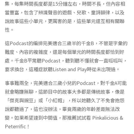
集，每集時間長度都是15分鐘左右，時間不長，但內容相
當豐富，包含了辨識聲音的遊戲、兒歌、童詩韻律，以及
說故事這些小單元，更厲害的是，這些單元還互相有關聯
性。
這Podcast的編排完美適合三歲半的千金B，不管是字彙的
難度、內容的複雜度，還是每個單元的時間長度都恰到好
處。千金B平常聽Podcast，聽到聽不懂就會一直呱呱叫，
要求換台，這種症狀聽Listen and Play時從未出現過。
事事難兩全，完美適合三歲小兒的Podcast，對千金A可能
就會略嫌無聊，這節目中的故事大多都是傳統故事，像是
「傑克與豌豆」或「小紅帽」，所以她聽久了不免會抱怨
說都聽過了，這也沒辦法，畢竟兩歲的年齡差距無法改
變。如果希望達到中間值，那推薦試試看 Pinkalicious &
Peterrific！