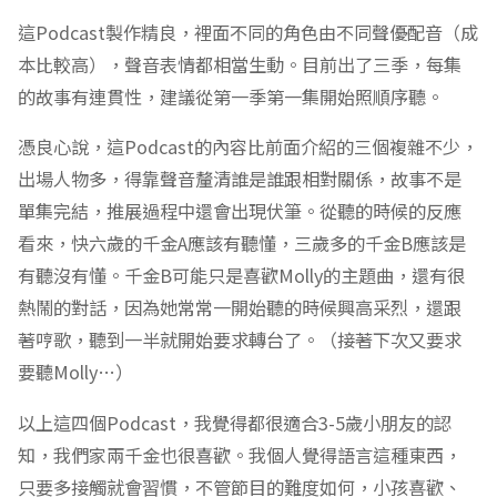
這Podcast製作精良，裡面不同的角色由不同聲優配音（成
本比較高），聲音表情都相當生動。目前出了三季，每集
的故事有連貫性，建議從第一季第一集開始照順序聽。
憑良心說，這Podcast的內容比前面介紹的三個複雜不少，
出場人物多，得靠聲音釐清誰是誰跟相對關係，故事不是
單集完結，推展過程中還會出現伏筆。從聽的時候的反應
看來，快六歲的千金A應該有聽懂，三歲多的千金B應該是
有聽沒有懂。千金B可能只是喜歡Molly的主題曲，還有很
熱鬧的對話，因為她常常一開始聽的時候興高采烈，還跟
著哼歌，聽到一半就開始要求轉台了。（接著下次又要求
要聽Molly…）
以上這四個Podcast，我覺得都很適合3-5歲小朋友的認
知，我們家兩千金也很喜歡。我個人覺得語言這種東西，
只要多接觸就會習慣，不管節目的難度如何，小孩喜歡、