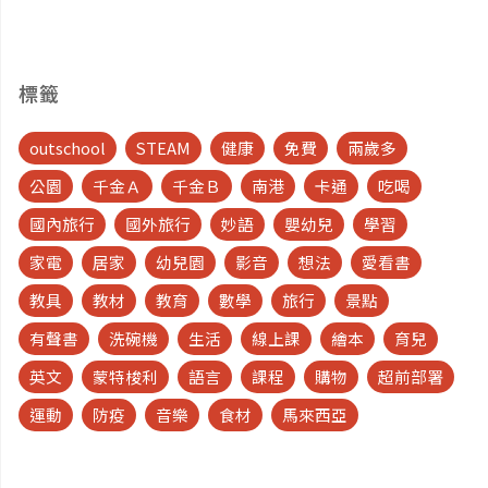
標籤
outschool
STEAM
健康
免費
兩歲多
公園
千金Ａ
千金Ｂ
南港
卡通
吃喝
國內旅行
國外旅行
妙語
嬰幼兒
學習
家電
居家
幼兒園
影音
想法
愛看書
教具
教材
教育
數學
旅行
景點
有聲書
洗碗機
生活
線上課
繪本
育兒
英文
蒙特梭利
語言
課程
購物
超前部署
運動
防疫
音樂
食材
馬來西亞