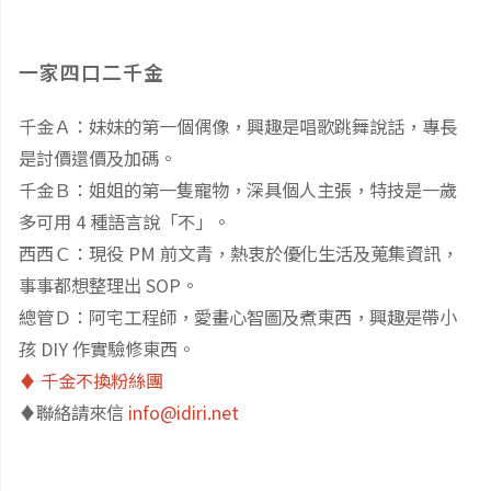
一家四口二千金
千金Ａ：妹妹的第一個偶像，興趣是唱歌跳舞說話，專長
是討價還價及加碼。
千金Ｂ：姐姐的第一隻寵物，深具個人主張，特技是一歲
多可用 4 種語言說「不」。
西西Ｃ：現役 PM 前文青，熱衷於優化生活及蒐集資訊，
事事都想整理出 SOP。
總管Ｄ：阿宅工程師，愛畫心智圖及煮東西，興趣是帶小
孩 DIY 作實驗修東西。
♦️ 千金不換粉絲團
♦️聯絡請來信
info@idiri.net