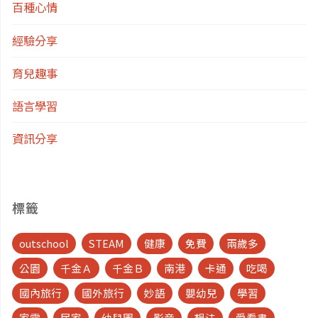
百種心情
經驗分享
育兒趣事
語言學習
資訊分享
標籤
outschool
STEAM
健康
免費
兩歲多
公園
千金Ａ
千金Ｂ
南港
卡通
吃喝
國內旅行
國外旅行
妙語
嬰幼兒
學習
家電
居家
幼兒園
影音
想法
愛看書