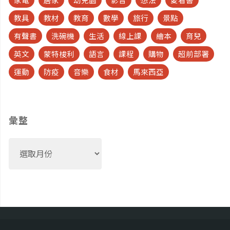
教具
教材
教育
數學
旅行
景點
有聲書
洗碗機
生活
線上課
繪本
育兒
英文
蒙特梭利
語言
課程
購物
超前部署
運動
防疫
音樂
食材
馬來西亞
彙整
彙
整