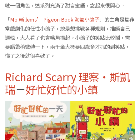
唸一個角色，這系列充滿了甜言蜜語，念起來很開心。
「
Mo Willems’ Pigeon Book 淘氣小鴿子
」的主角是隻非
常戲劇化的任性小鴿子，總是想挑戰各種規則，推銷自己
邏輯，大人看了也會嘴角揚起。小鴿子的笑點比較鬧，需
要腦袋稍微轉一下，兩千金大概要四歲多才抓的到笑點，
懂了之後就很喜歡了。
Richard Scarry 理察‧斯凱
瑞
－
好忙好忙的小鎮