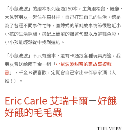
「小鼠波波」的繪本系列超過150本，主角跟松鼠、鱷魚、
大象等朋友一起住在森林裡，自己打理自己的生活，總是
為了各種不同事件忙碌，直線式的單純故事情節很貼近小
小孩的生活經驗，搭配上簡單的描述句型以及鮮豔色彩，
小小孩能輕鬆從中找到連結。
「小鼠波波」不只有繪本，還有卡通跟各種玩具周邊，我
朋友曾送給兩千金一組「
小鼠波波甜蜜的家故事遊戲
書
」，千金Ｂ很喜歡，定期會自己拿出來伴家家酒（大
推！）。
Eric Carle 艾瑞卡爾
－
好餓
好餓的毛毛蟲