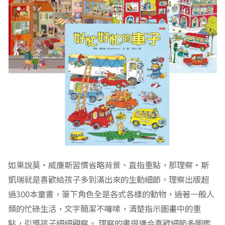
如果說莫‧威廉斯習慣省略背景、直指重點，那理察‧斯
凱瑞就是喜歡給孩子多到滿出來的生動細節。理察出版超
過300本童書，筆下角色全是各式各樣的動物，過著一般人
類的忙碌生活，文字簡潔不囉嗦，清楚指示圖畫中的重
點，引導孩子細細觀察。 理察的書很適合喜歡細節多圖鑑