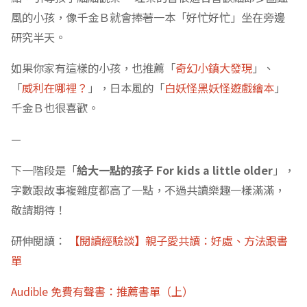
風的小孩，像千金Ｂ就會捧著一本「好忙好忙」坐在旁邊
研究半天。
如果你家有這樣的小孩，也推薦「
奇幻小鎮大發現
」、
「
威利在哪裡？
」，日本風的「
白妖怪黑妖怪遊戲繪本
」
千金Ｂ也很喜歡。
—
下一階段是「
給大一點的孩子 For kids a little older
」，
字數跟故事複雜度都高了一點，不過共讀樂趣一樣滿滿，
敬請期待！
研伸閱讀：
【閱讀經驗談】親子愛共讀：好處、方法跟書
單
Audible 免費有聲書：推薦書單（上）