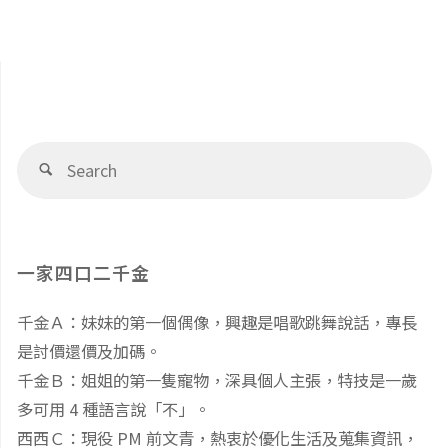
Se
Search
fo
一家四口二千金
千金Ａ：妹妹的第一個偶像，興趣是唱歌跳舞說話，專長
是討價還價及加碼。
千金Ｂ：姐姐的第一隻寵物，深具個人主張，特技是一歲
多可用 4 種語言說「不」。
西西Ｃ：現役 PM 前文青，熱衷於優化生活及蒐集資訊，