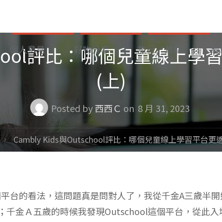
個人意見
語言學習
資訊分享
Outschool評比：哪個兒童線
個人意見
好物分享
旅行／景點
經
(上)
Posted by
西西Ｃ
on
8 月 31, 2023
Cambly Kids與Outschool評比：哪個兒童線上學習平台
ol 這兩個平台的看法，這問題真是問對人了，我從千金A三歲半開
用；千金Ａ五歲的時候我發現Outschool這個平台，從此入