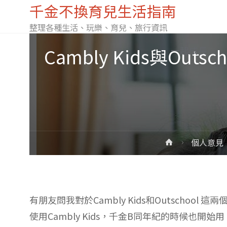
千金不換育兒生活指南
整理各種生活、玩樂、育兒、旅行資訊
Skip
Cambly Kids與
一起成長
to
content
Home
個人意見
有朋友問我對於Cambly Kids和Outscho
使用Cambly Kids，千金B同年紀的時候也開始