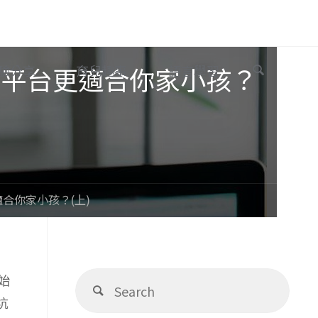
Search
上學習平台更適合你家小孩？
驗分享
育兒趣事
語言學習
更適合你家小孩？(上)
Sear
始
Search
for:
坑