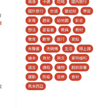
南港
卡通
吃喝
國內旅行
國外旅行
妙語
嬰幼兒
學習
續
家電
居家
幼兒園
影音
線
想法
愛看書
教具
教材
教育
數學
旅行
景點
有聲書
洗碗機
生活
線上課
繪本
育兒
英文
蒙特梭利
語言
課程
購物
超前部署
運動
防疫
音樂
食材
，
成
馬來西亞