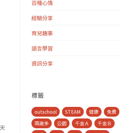
百種心情
經驗分享
育兒趣事
語言學習
資訊分享
標籤
outschool
STEAM
健康
免費
兩歲多
公園
千金Ａ
千金Ｂ
一天