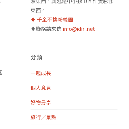
煮東西，興趣是帶小孩 DIY 作實驗修
東西。
♦️ 千金不換粉絲團
♦️聯絡請來信
info@idiri.net
分類
國
一起成長
個人意見
團
好物分享
旅行／景點