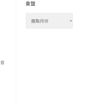
彙整
彙
整
、音