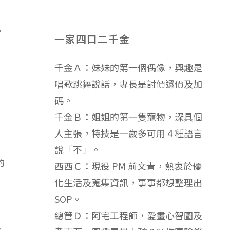
，
一家四口二千金
千金Ａ：妹妹的第一個偶像，興趣是
唱歌跳舞說話，專長是討價還價及加
碼。
千金Ｂ：姐姐的第一隻寵物，深具個
人主張，特技是一歲多可用 4 種語言
說「不」。
的
西西Ｃ：現役 PM 前文青，熱衷於優
化生活及蒐集資訊，事事都想整理出
SOP。
總管Ｄ：阿宅工程師，愛畫心智圖及
推