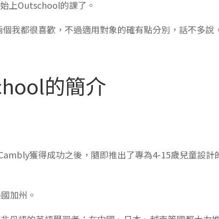
Outschool的課了。
兩個我都很喜歡，不過適用對象的確有點分別，話不多說
school的簡介
出Cambly獲得成功之後，隨即推出了專為4-15歲兒童設計
美國加州。
全球英語非母語的英語學習者；在中國、日本、越南等國都大力