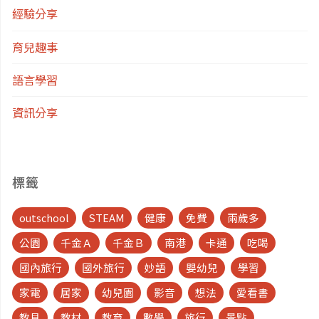
語言學習
資訊分享
標籤
outschool
STEAM
健康
免費
兩歲多
公園
千金Ａ
千金Ｂ
南港
卡通
吃喝
國內旅行
國外旅行
妙語
嬰幼兒
學習
家電
居家
幼兒園
影音
想法
愛看書
教具
教材
教育
數學
旅行
景點
有聲書
洗碗機
生活
線上課
繪本
育兒
英文
蒙特梭利
語言
課程
購物
超前部署