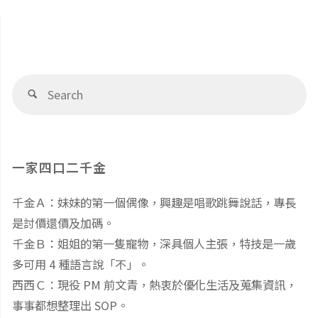
Se
Search
fo
一家四口二千金
千金Ａ：妹妹的第一個偶像，興趣是唱歌跳舞說話，專長
是討價還價及加碼。
千金Ｂ：姐姐的第一隻寵物，深具個人主張，特技是一歲
多可用 4 種語言說「不」。
西西Ｃ：現役 PM 前文青，熱衷於優化生活及蒐集資訊，
事事都想整理出 SOP。
總管Ｄ：阿宅工程師，愛畫心智圖及煮東西，興趣是帶小
孩 DIY 作實驗修東西。
♦️ 千金不換粉絲團