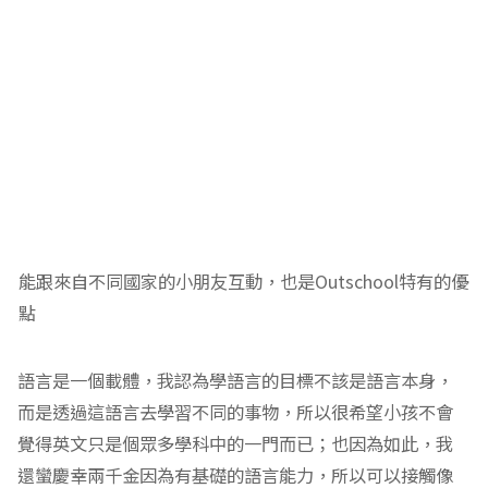
能跟來自不同國家的小朋友互動，也是Outschool特有的優
點
語言是一個載體，我認為學語言的目標不該是語言本身，
而是透過這語言去學習不同的事物，所以很希望小孩不會
覺得英文只是個眾多學科中的一門而已；也因為如此，我
還蠻慶幸兩千金因為有基礎的語言能力，所以可以接觸像
這樣有意義的課程，而在上課的過程，又更加習慣使用這
個語言，這真的就是正向循環啊。
點此連結註冊
，你可得20美金試用金，兩千金也可以得20