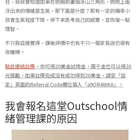
狂，我就會知道如果在她胸前畫個冰山三角形，問她上面
浮出來的情緒是生氣，那下面是什麼？那有一定的機率小
孩會生氣程度下降，停下來思考自己的感覺，並恢復一點
理智。
不只我這樣覺得，課後評價中也有不只一個家長說也很有
收穫噢。
點此連結註冊
，你可得20美金試用金，兩千金也可以得20
元獎勵，如果註冊完成沒有成功得到20美金，請至「設
定」頁面的Referral Code欄位填入「a9OR4WKA」。
我會報名這堂Outschool情
緒管理課的原因