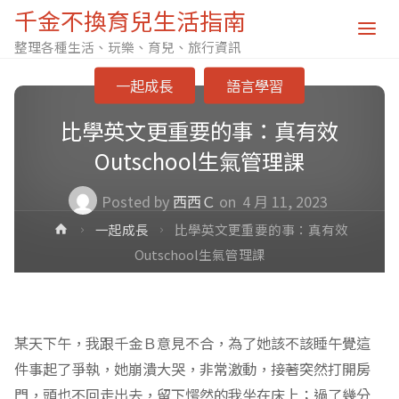
千金不換育兒生活指南
整理各種生活、玩樂、育兒、旅行資訊
一起成長
語言學習
比學英文更重要的事：真有效
Outschool生氣管理課
Posted by
西西Ｃ
on
4 月 11, 2023
Home
一起成長
比學英文更重要的事：真有效
Outschool生氣管理課
某天下午，我跟千金Ｂ意見不合，為了她該不該睡午覺這
件事起了爭執，她崩潰大哭，非常激動，接著突然打開房
門，頭也不回走出去，留下愕然的我坐在床上；過了幾分