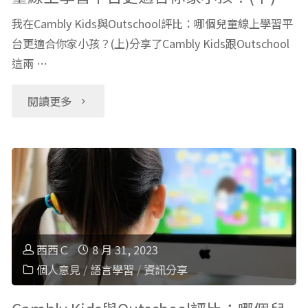
我在Cambly Kids與Outschool評比：哪個兒童線上學習平
台更適合你家小孩？(上)分享了Cambly Kids跟Outschool
這兩 …
"Cambly
閱讀更多
Kids
與
Outschool
評
西西Ｃ
8 月 31, 2023
比：
個人意見
/
語言學習
/
資訊分享
哪