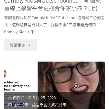
Cambly Kids與Outschool評比：哪個兒
童線上學習平台更適合你家小孩？(上)
個
有朋友問我對於Cambly Kids和Outschool 這兩個平台的看
兒
法，這問題真是問對人了，我從千金A三歲半開始使用
Cambly Kids，千 …
童
線
"Cambly
閱讀更多
上
Kids
學
與
習
Outschool
平
評
西西Ｃ
5 月 25, 2023
台
比：
經驗分享
/
語言學習
/
資訊分享