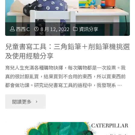
學
局
手
的
兩
作
西西Ｃ
8 月 12, 2022
資訊分享
樂
天
慶
兒童書寫工具：三角鉛筆＋削鉛筆機挑選
趣"
及使用經驗分享
一
典：
育兒人生充滿各種購物抉擇，每次購物都是一次投票。我
夜
親
真的很討厭亂買，結果買到不合用的東西，所以買東西前
生
都會做功課。研究幼兒書寫工具的過程中，我發現系 …
子
態
復
"兒
閱讀更多
之
活
童
旅"
節
書