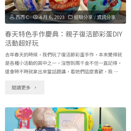
山
老
螢
西西Ｃ
4 月 6, 2023
經驗分享
/
資訊分享
師
火
春天特色手作慶典：親子復活節彩蛋DIY
活動超好玩
引
蟲
去年春天的時候，我們玩了復活節彩蛋手作，本來覺得就
導
+定
是各種小活動的其中之一，沒想到兩千金不但一直記得，
體
還會時不時就拿出來當話題講，看她們這麼喜歡，我 …
向
驗
活
"春
閱讀更多
英
動：
天
文
林
特
文
務
色