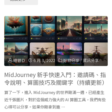
驗
青
觀
分
少
察
享"
年
與
讀
雜
物，
想：
總管Ｄ
6 月 3, 2022
好物分享
/
資訊分享
書
孩
MidJourney 新手快速入門：邀請碼、指
單
令說明、算圖技巧及關鍵字（持續更新）
子
資
算了一下，進入 MidJourney 的世界剛滿一週，已經產生
與
訊
近千張圖片，對於這個威力強大的 AI 算圖工具，我們有些
心得可以分享。如果你剛拿到邀 …
AI
詳