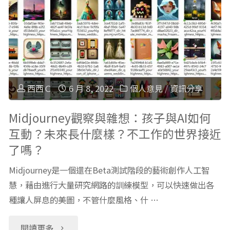
鉛
女
筆
孩
機
也
挑
愛
西西Ｃ
6 月 8, 2022
個人意見
/
資訊分享
選
的
Midjourney觀察與雜想：孩子與AI如何
互動？未來長什麼樣？不工作的世界接近
及
繪
了嗎？
使
本
Midjourney是一個還在Beta測試階段的藝術創作人工智
用
童
慧，藉由進行大量研究網路的訓練模型，可以快速做出各
種讓人屏息的美圖，不管什麼風格、什 …
經
書
"Midjourney
閱讀更多