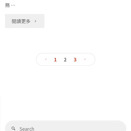
樣？
務 …
碼、
不
指
"叫
閱讀更多
工
令
電
作
說
腦
1
2
3
的
明、
幫
文
世
算
我
章
界
圖
畫
接
技
導
圖！
近
巧
讓
覽
Se
Search
了