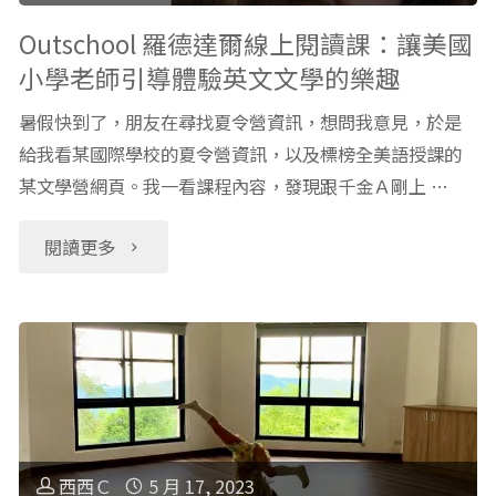
更
哪
Outschool 羅德達爾線上閱讀課：讓美國
小學老師引導體驗英文文學的樂趣
適
個
暑假快到了，朋友在尋找夏令營資訊，想問我意見，於是
合
兒
給我看某國際學校的夏令營資訊，以及標榜全美語授課的
你
某文學營網頁。我一看課程內容，發現跟千金Ａ剛上 …
童
家
線
"Outschool
閱讀更多
小
上
羅
孩？
學
德
(下)"
習
達
平
爾
西西Ｃ
5 月 17, 2023