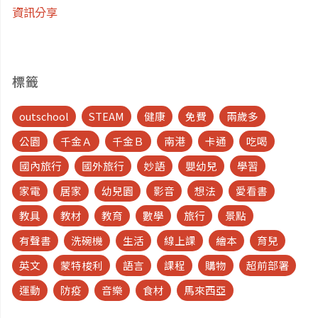
資訊分享
標籤
outschool
STEAM
健康
免費
兩歲多
公園
千金Ａ
千金Ｂ
南港
卡通
吃喝
國內旅行
國外旅行
妙語
嬰幼兒
學習
家電
居家
幼兒園
影音
想法
愛看書
教具
教材
教育
數學
旅行
景點
有聲書
洗碗機
生活
線上課
繪本
育兒
英文
蒙特梭利
語言
課程
購物
超前部署
運動
防疫
音樂
食材
馬來西亞