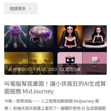
如
"MidJourney
閱讀更多
細
何
新
整
互
手
理
動？
快
推
未
速
薦：
來
入
幼
總管Ｄ
5 月 23, 2022
資訊分享
長
門：
幼
叫電腦幫我畫圖！讓小孩瘋狂的AI生成算
圖服務 MidJourney
什
邀
篇"
今晚，我想來點…… 人工智慧自動算圖 Midjourney 服
麼
請
務！ 前幾天我在臉書上看到了一篇關於使用 AI 生成算圖服