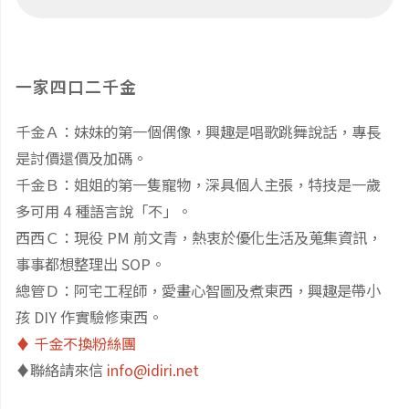
及
fo
小
嗎？"
關
孩
一家四口二千金
鍵
瘋
千金Ａ：妹妹的第一個偶像，興趣是唱歌跳舞說話，專長
字
狂
是討價還價及加碼。
（持
的
千金Ｂ：姐姐的第一隻寵物，深具個人主張，特技是一歲
多可用 4 種語言說「不」。
續
AI
西西Ｃ：現役 PM 前文青，熱衷於優化生活及蒐集資訊，
事事都想整理出 SOP。
更
生
總管Ｄ：阿宅工程師，愛畫心智圖及煮東西，興趣是帶小
新）"
成
孩 DIY 作實驗修東西。
♦️ 千金不換粉絲團
算
♦️聯絡請來信
info@idiri.net
圖