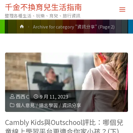
分類: 資訊分享
千金不換育兒生活指南
整理各種生活、玩樂、育兒、旅行資訊
Home
Archive for category "資訊分享"
(Page 2)
西西Ｃ
9 月 11, 2023
個人意見
/
語言學習
/
資訊分享
Cambly Kids與Outschool評比：哪個兒
童線上學習平台更適合你家小孩？(下)