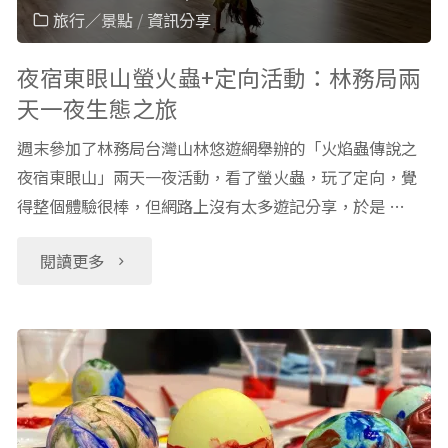
台
線
旅行／景點
/
資訊分享
更
上
夜宿東眼山螢火蟲+定向活動：林務局兩
天一夜生態之旅
適
閱
週末參加了林務局台灣山林悠遊網舉辦的「火焰蟲傳說之
合
讀
夜宿東眼山」兩天一夜活動，看了螢火蟲，玩了定向，覺
你
得整個體驗很棒，但網路上沒有太多遊記分享，於是 …
課：
家
讓
"夜
閱讀更多
小
美
宿
孩？
國
東
(上)"
小
眼
學