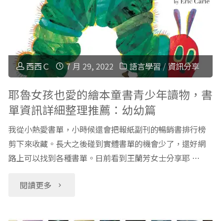
彩
寫
蛋
工
DIY
具：
西西Ｃ
7 月 29, 2022
語言學習
/
資訊分享
活
三
耶魯女孩也愛的繪本童書青少年讀物，書
單資訊詳細整理推薦：幼幼篇
動
角
我從小熱愛書單，小時候還會把報紙副刊的暢銷書排行榜
超
鉛
剪下來收藏。長大之後碰到實體書單的機會少了，還好網
好
路上可以找到各種書單。日前看到王蘭芳女士分享耶 …
筆
玩"
＋
"耶
閱讀更多
削
魯