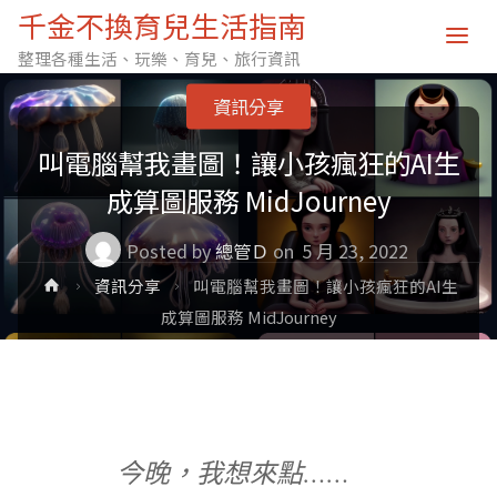
千金不換育兒生活指南
整理各種生活、玩樂、育兒、旅行資訊
資訊分享
叫電腦幫我畫圖！讓小孩瘋狂的AI生
成算圖服務 MidJourney
Posted by
總管Ｄ
on
5 月 23, 2022
Home
資訊分享
叫電腦幫我畫圖！讓小孩瘋狂的AI生
成算圖服務 MidJourney
今晚，我想來點……