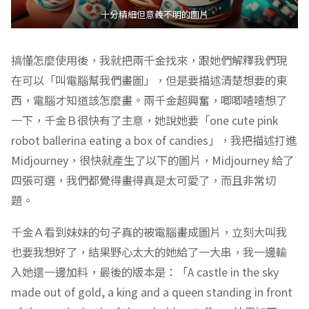
十分精細但意義不明的圖片
搞懂怎麼使用後，我就把兩千金找來，跟她們解釋我們現
在可以「叫電腦幫我們畫圖」，但是要描述清楚想要的東
西，電腦才知道該怎麼畫。兩千金超興奮，唧唧喳喳想了
一下，千金Ｂ很快有了主意，她說她要「one cute pink
robot ballerina eating a box of candies」，我把描述打進
Midjourney，很快就產生了以下的圖片，Midjourney 給了
四張可選，我們都覺得畫得真是太可愛了，而且非常切
題。
千金Ａ看到妹妹的句子真的被電腦畫成圖片，立刻大叫我
也要我想好了，結果野心太大的她給了一大串，我一邊輸
入她還一邊加料，最後的版本是：「A castle in the sky
made out of gold, a king and a queen standing in front