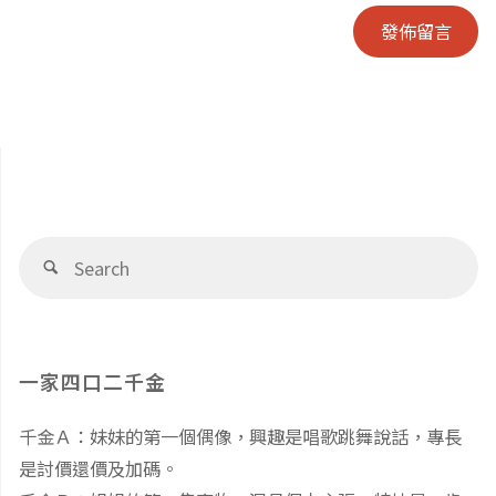
Se
Search
fo
一家四口二千金
千金Ａ：妹妹的第一個偶像，興趣是唱歌跳舞說話，專長
是討價還價及加碼。