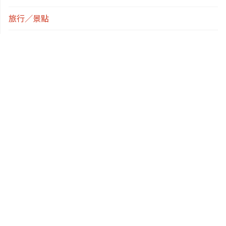
旅行／景點
百種心情
經驗分享
育兒趣事
語言學習
資訊分享
標籤
outschool
STEAM
健康
免費
兩歲多