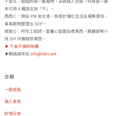
千金Ｂ：姐姐的第一隻寵物，深具個人主張，特技是一歲
多可用 4 種語言說「不」。
西西Ｃ：現役 PM 前文青，熱衷於優化生活及蒐集資訊，
事事都想整理出 SOP。
總管Ｄ：阿宅工程師，愛畫心智圖及煮東西，興趣是帶小
孩 DIY 作實驗修東西。
♦️ 千金不換粉絲團
♦️聯絡請來信
info@idiri.net
分類
一起成長
個人意見
好物分享