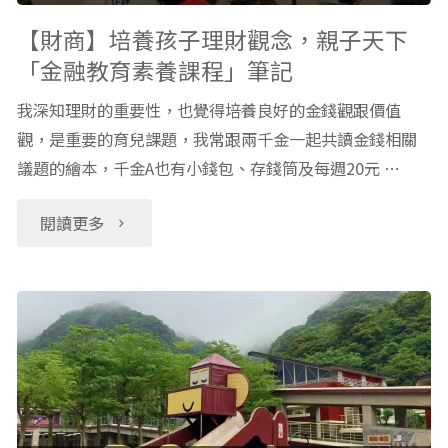
Code
力
【財商】培養孩子理財觀念，親子天下
「金融教育素養課程」筆記
折
APP：
我深知理財的重要性，也覺得培養良好的金錢觀跟價值
扣
Spotify
觀，是重要的育兒課題，我常跟兩千金一起共讀金錢相關
碼"
議題的繪本，千金A也有小錢包、存錢筒及每週20元 …
平
台
"【財
閱讀更多
有
商】
聲
培
書
養
單
孩