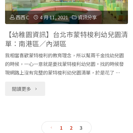
實
融
驗
西西Ｃ
4 月 11, 2021
資訊分享
教
教
【幼稚園資訊】台北市蒙特梭利幼兒園清
單：南港區／內湖區
育
育】
我相當喜歡蒙特梭利的教育理念，所以幫兩千金找幼兒園
素
轉
的時候，一心一意就是要找蒙特梭利幼兒園。找的時候發
養
現網路上沒有完整的蒙特梭利幼兒園清單，於是花了 …
型
課
公
"【幼
閱讀更多
程」
立
稚
筆
實
園
1
2
3
記"
驗
資