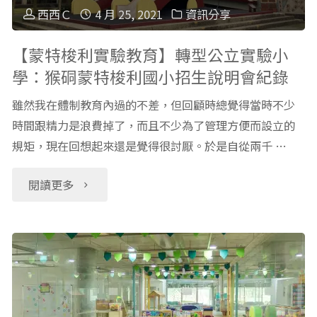
推
子
西西Ｃ
4 月 25, 2021
資訊分享
薦
理
【蒙特梭利實驗教育】轉型公立實驗小
學：猴硐蒙特梭利國小招生說明會紀錄
（非
財
雖然我在體制教育內過的不差，但回顧時總覺得當時不少
童
觀
時間跟精力是浪費掉了，而且不少為了管理方便而設立的
書）"
規矩，現在回想起來還是覺得很討厭。於是自從兩千 …
念，
親
"【蒙
閱讀更多
子
特
天
梭
下
利
「金