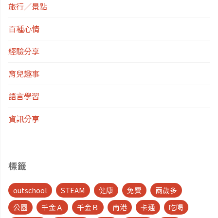
湖
旅行／景點
區"
百種心情
經驗分享
育兒趣事
語言學習
資訊分享
標籤
outschool
STEAM
健康
免費
兩歲多
公園
千金Ａ
千金Ｂ
南港
卡通
吃喝