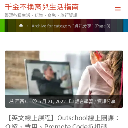
分類: 資訊分享
千金不換育兒生活指南
整理各種生活、玩樂、育兒、旅行資訊
Home
Archive for category "資訊分享"
(Page 3)
西西Ｃ
5 月 21, 2022
語言學習
/
資訊分享
【英文線上課程】Outschool線上團課：
介紹、費用、Promote Code折扣碼