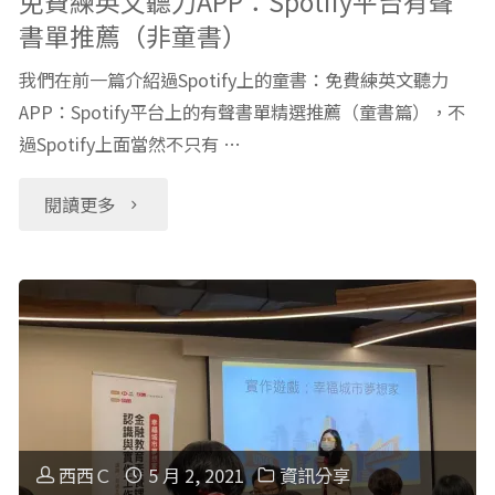
免費練英文聽力APP：Spotify平台有聲
書單推薦（非童書）
線
我們在前一篇介紹過Spotify上的童書：免費練英文聽力
上
APP：Spotify平台上的有聲書單精選推薦（童書篇），不
過Spotify上面當然不只有 …
團
課：
"免
閱讀更多
介
費
紹、
練
費
英
用、
文
Promote
聽
西西Ｃ
5 月 2, 2021
資訊分享