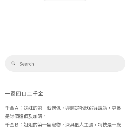
文
小
訊】
章
學：
台
猴
導
北
硐
市
覽
Se
Search
蒙
fo
蒙
特
特
一家四口二千金
梭
梭
千金Ａ：妹妹的第一個偶像，興趣是唱歌跳舞說話，專長
利
利
是討價還價及加碼。
國
幼
千金Ｂ：姐姐的第一隻寵物，深具個人主張，特技是一歲