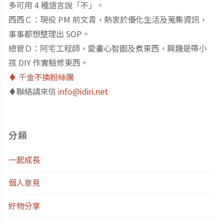
多可用 4 種語言說「不」。
小
兒
西西Ｃ：現役 PM 前文青，熱衷於優化生活及蒐集資訊，
事事都想整理出 SOP。
招
園
總管Ｄ：阿宅工程師，愛畫心智圖及煮東西，興趣是帶小
生
清
孩 DIY 作實驗修東西。
♦️ 千金不換粉絲團
說
單：
♦️聯絡請來信
info@idiri.net
明
南
會
港
分類
紀
區
一起成長
錄"
／
個人意見
內
好物分享