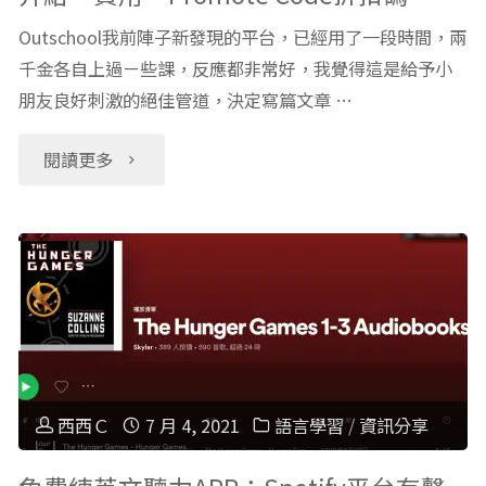
Outschool我前陣子新發現的平台，已經用了一段時間，兩
千金各自上過ㄧ些課，反應都非常好，我覺得這是給予小
朋友良好刺激的絕佳管道，決定寫篇文章 …
"【英
閱讀更多
文
線
上
課
程】
西西Ｃ
7 月 4, 2021
語言學習
/
資訊分享
Outschool