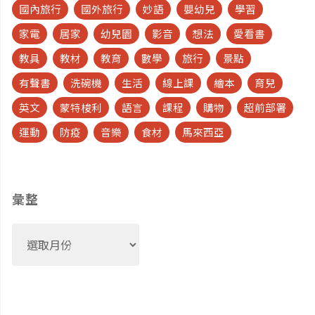
國內旅行
國外旅行
妙語
嬰幼兒
學習
家電
居家
幼兒園
影音
想法
愛看書
教具
教材
教育
數學
旅行
景點
有聲書
洗碗機
生活
線上課
繪本
育兒
英文
蒙特梭利
語言
課程
購物
超前部署
運動
防疫
音樂
食材
馬來西亞
彙整
彙
整