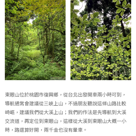
東眼山位於桃園市復興鄉，從台北出發開車兩小時可到，
導航通常會建議從三峽上山，不過朋友聽說這條山路比較
崎嶇，建議我們從大溪上山；我們的作法是先導航到大溪
交流道，再定位到東眼山，這樣從大溪到東眼山大概一小
時，路還算好開，兩千金也沒有暈車。