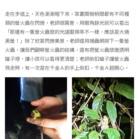
走在步道上，天色漸漸暗下來，草叢間樹梢間都有不同種
類的螢火蟲在閃爍，老師很厲害，用眼角餘光就可以看出
「那邊有一隻螢火蟲發的光譜跟頻率不一樣，應該是大端
黑螢！」除了欣賞閃爍美景，老師還用捕蟲網撈下一隻螢
火蟲，讓我們觀察螢火蟲的結構，還有把螢火蟲放進透明
罐子裡，讓小孩可以看得更清楚；老師倒扣罐子讓螢火蟲
飛走時，有一次是在千金Ａ的手上倒扣，千金Ａ超開心。