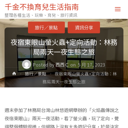
千金不換育兒生活指南
整理各種生活、玩樂、育兒、旅行資訊
旅行／景點
資訊分享
夜宿東眼山螢火蟲+定向活動：林務
局兩天一夜生態之旅
Posted by
西西Ｃ
on
5 月 17, 2023
Home
旅行／景點
夜宿東眼山螢火蟲+定向活動：林
務局兩天一夜生態之旅
週末參加了林務局台灣山林悠遊網舉辦的「火焰蟲傳說之
夜宿東眼山」兩天一夜活動，看了螢火蟲，玩了定向，覺
得整個體驗很棒，但網路上沒有太多遊記分享，於是決定