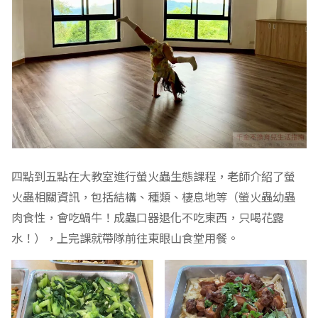
四點到五點在大教室進行螢火蟲生態課程，老師介紹了螢
火蟲相關資訊，包括結構、種類、棲息地等（螢火蟲幼蟲
肉食性，會吃蝸牛！成蟲口器退化不吃東西，只喝花露
水！），上完課就帶隊前往東眼山食堂用餐。