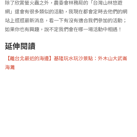
除了欣賞螢火蟲之外，農委會林務局的「台灣山林悠遊
網」還會有很多類似的活動，我現在都會定時去他們的網
站上逛逛最新消息，看一下有沒有適合我們參加的活動；
如果你也有興趣，說不定我們會在哪一場活動中相遇！
延伸閱讀
【離台北最近的海邊】基隆玩水玩沙景點：外木山大武崙
海灘
【蒙特梭利工作：插花】台北內湖花市超適合親子去買花
青芒果到地瓜，台北小孩初次體驗南投人情味
Share this:
Twitter
Facebook