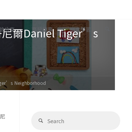
Search
aniel Tiger’s
驗分享
育兒趣事
語言學習
s Neighborhood
Sear
丹尼
Search
for: