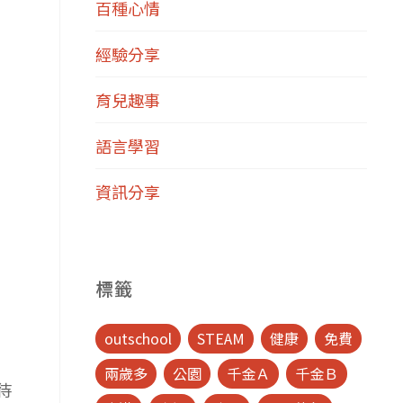
百種心情
經驗分享
育兒趣事
語言學習
資訊分享
標籤
outschool
STEAM
健康
免費
兩歲多
公園
千金Ａ
千金Ｂ
待