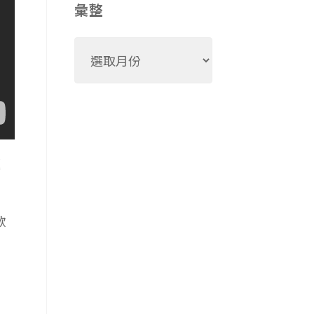
彙整
彙
整
題
歌