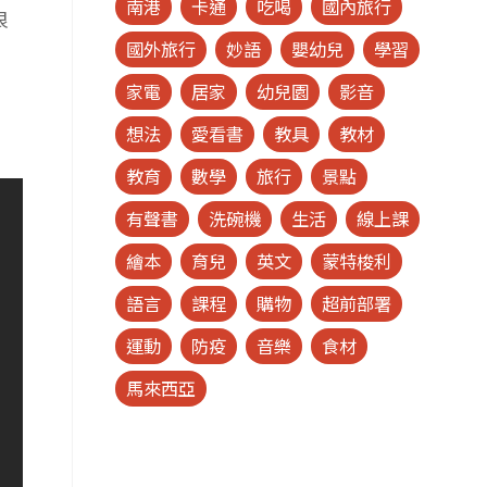
南港
卡通
吃喝
國內旅行
很
國外旅行
妙語
嬰幼兒
學習
家電
居家
幼兒園
影音
想法
愛看書
教具
教材
教育
數學
旅行
景點
有聲書
洗碗機
生活
線上課
繪本
育兒
英文
蒙特梭利
語言
課程
購物
超前部署
運動
防疫
音樂
食材
馬來西亞