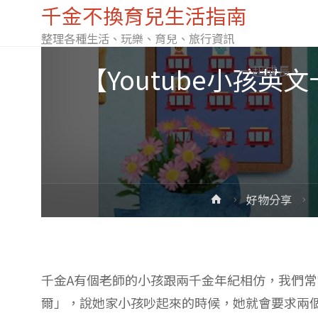
千金不換育兒生活指南
整理各種生活、玩樂、育兒、旅行資訊
Skip
【Youtube小孩英文
一起成長
to
content
Home
好物分享
千金A有個老師的小孩跟兩千金年紀相仿，我們
爾」，說她家小孩吵起來的時候，她就會要求兩個人擁抱