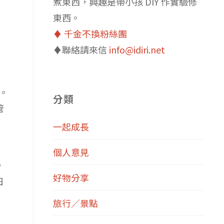
煮東西，興趣是帶小孩 DIY 作實驗修
東西。
♦️ 千金不換粉絲團
♦️聯絡請來信
info@idiri.net
成。
分類
管
一起成長
，
個人意見
，
好物分享
日
旅行／景點