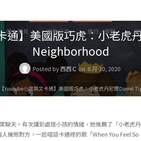
好物分享
語言學習
卡通】美國版巧虎：小老虎丹尼爾D
個人意見
好物分享
旅行／景點
經
Neighborhood
Posted by
西西Ｃ
on
8 月 10, 2020
【Youtube小孩英文卡通】美國版巧虎：小老虎丹尼爾Daniel Tiger’
常常聊天。有次講到處理小孩的情緒，她推薦了「小老虎
對方，一起唱這卡通裡的歌「When You Feel So