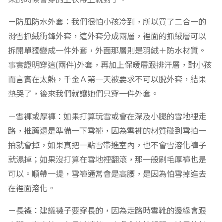
－防風防水外套：我們很怕小孩冷到，所以買了二合一的
滑雪抓絨衝鋒外套，這外套分成兩層，裡面的抓絨層可以
拆開單獨變成一件外套，外面那層則是羽絨＋防水材質。
事實證明穿這(兩件)外套，再加上保暖層跟排汗層，對小孩
而言實在太熱，千金Ａ第一天被要求不可以脫外套，結果
熱哭了，後來我們就讓她們只穿一件外套。
－雪褲或厚褲：如果打算玩雪或會在深及小腿的雪地裡走
路，推薦還是準備一下雪褲，因為雪褲的材質碰到雪拍一
拍就會掉，如果真把一點雪帶進室內，也不會雪溶化褲子
就濕掉；如果沒打算在雪地裡翻滾，那一般刷毛厚褲也是
可以。順帶一提，雪褲通常會是高腰，是因為怕雪掉進去
在裡面溶化。
－長襪：建議襪子要穿長的，因為走路時雪靴的邊緣會跟