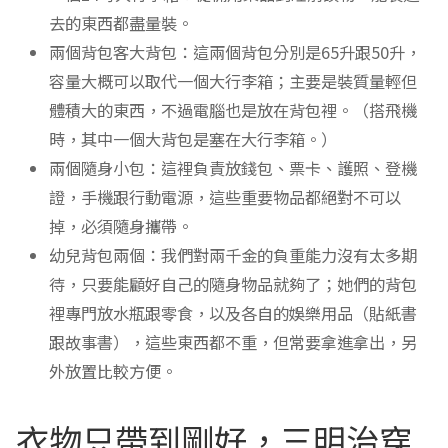
去的東西都盡量裝。
兩個背包客大背包：這兩個背包分別是65升跟50升，
容量大概可以取代一個大行李箱；主要是裝質量輕但
體積大的東西，不過電腦也是放在背包裡。（搭飛機
時，其中一個大背包是塞在大行李箱。）
兩個隨身小包：這裡負責放錢包、票卡、護照、登機
證，手機跟行動電源，這些重要物品都絕對不可以
掉，必須隨身攜帶。
幼兒背包兩個：我們對兩千金的負重能力沒有太多期
待，只要能顧好自己的隨身物品就夠了；她們的背包
裡專門放水瓶跟零食，以及各自的娛樂用品（貼紙書
跟故事書），這些東西都不重，但常要拿進拿出，另
外放置比較方便。
衣物只帶到剛好，三明治穿