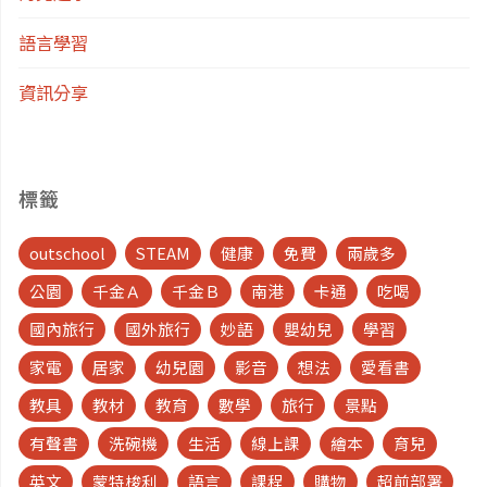
語言學習
資訊分享
標籤
outschool
STEAM
健康
免費
兩歲多
公園
千金Ａ
千金Ｂ
南港
卡通
吃喝
國內旅行
國外旅行
妙語
嬰幼兒
學習
家電
居家
幼兒園
影音
想法
愛看書
教具
教材
教育
數學
旅行
景點
有聲書
洗碗機
生活
線上課
繪本
育兒
英文
蒙特梭利
語言
課程
購物
超前部署