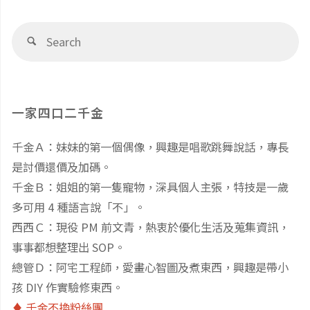
Se
Search
fo
一家四口二千金
千金Ａ：妹妹的第一個偶像，興趣是唱歌跳舞說話，專長
是討價還價及加碼。
千金Ｂ：姐姐的第一隻寵物，深具個人主張，特技是一歲
多可用 4 種語言說「不」。
西西Ｃ：現役 PM 前文青，熱衷於優化生活及蒐集資訊，
事事都想整理出 SOP。
總管Ｄ：阿宅工程師，愛畫心智圖及煮東西，興趣是帶小
孩 DIY 作實驗修東西。
♦️ 千金不換粉絲團