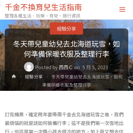
千金不換育兒生活指南
整理各種生活、玩樂、育兒、旅行資訊
經驗分享
冬天帶兒童幼兒去北海道玩雪，如
何準備保暖衣服及整理行李
Posted by
西西Ｃ
on
5 月 5, 2023
Home
經驗分享
冬天帶兒童幼兒去北海道玩雪，如何
準備保暖衣服及整理行李
訂完機票，確定跨年要帶兩千金去北海道玩雪之後，我們
最煩惱的就是該如何裝備行李；這不是我們第一次雪地出
行，但這是第一次帶小孩去很冷的地方，加上我又想去住