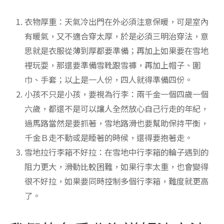
衣物厚重：天氣冷出門在外必須注意保暖，可是室內
有暖氣，又不適合穿太厚，於是必須三明治穿法，意
思就是衣服從薄到厚都要準備；再加上如果要在雪地
裡玩耍，那還要準備雪靴跟雪褲，再加上帽子、圍
巾、手套；以上是一人份，四人就得準備四份。
小孩不只是小孩，要視為行李：兩千金一個四歲一個
六歲，都還不是可以讓人全然放心自己行走的年紀，
過馬路當然是要抓著，雪地路滑也要幫助保持平衡，
千金Ｂ走不動或是睡著的時候，還得要抱著走。
雪地拉行李箱不好拉：在雪地中行李箱的輪子遇到的
阻力更大，滑動比較困難，如果行李太重，也會變得
很不好拉，如果要同時控制多個行李箱，難度就更高
了。