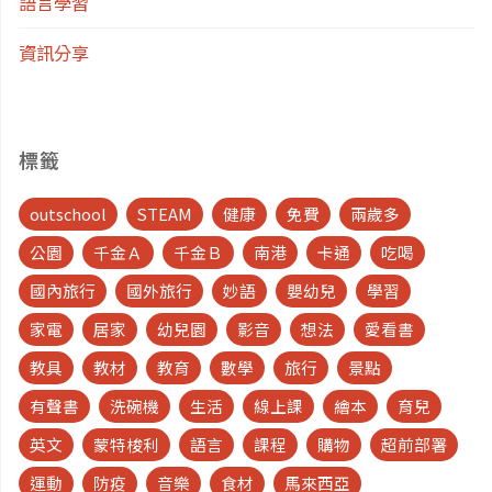
語言學習
資訊分享
標籤
outschool
STEAM
健康
免費
兩歲多
公園
千金Ａ
千金Ｂ
南港
卡通
吃喝
國內旅行
國外旅行
妙語
嬰幼兒
學習
家電
居家
幼兒園
影音
想法
愛看書
教具
教材
教育
數學
旅行
景點
有聲書
洗碗機
生活
線上課
繪本
育兒
英文
蒙特梭利
語言
課程
購物
超前部署
運動
防疫
音樂
食材
馬來西亞