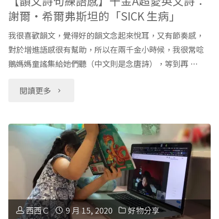
【韻文詩句練語感】千金A超愛英文詩：
謝爾‧希爾弗斯坦的「SICK 生病」
推
我很喜歡韻文，覺得好的韻文念起來悅耳，又有節奏感，
薦：
對於增進語感很有幫助，所以在兩千金小時候，我很常唸
鵝媽媽童謠集給她們聽（中文則是念唐詩），等到再 …
火
蜥
"【韻
閱讀更多
蜴
文
的
詩
冬
句
日
練
節
語
西西Ｃ
9 月 15, 2020
好物分享