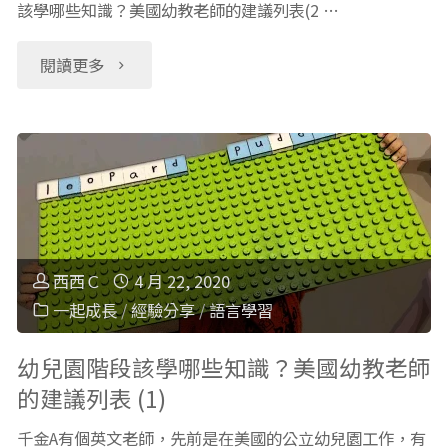
謠
該學哪些知識？美國幼教老師的建議列表(2 …
金
+歌
A
"幼
閱讀更多
詞
落
兒
+介
淚
園
紹"
介
階
紹"
段
西西Ｃ
4 月 22, 2020
該
一起成長
/
經驗分享
/
語言學習
學
幼兒園階段該學哪些知識？美國幼教老師
的建議列表 (1)
哪
千金A有個英文老師，先前是在美國的公立幼兒園工作，有