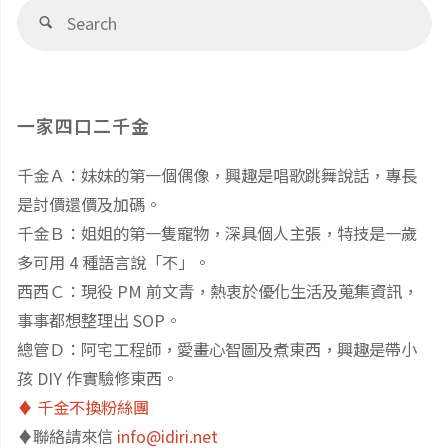
覽
Se
Search
建
fo
些
議
知
一家四口二千金
列
識？
千金Ａ：妹妹的第一個偶像，興趣是唱歌跳舞說話，專長
表
美
是討價還價及加碼。
(3)"
國
千金Ｂ：姐姐的第一隻寵物，深具個人主張，特技是一歲
多可用 4 種語言說「不」。
幼
西西Ｃ：現役 PM 前文青，熱衷於優化生活及蒐集資訊，
事事都想整理出 SOP。
教
總管Ｄ：阿宅工程師，愛畫心智圖及煮東西，興趣是帶小
老
孩 DIY 作實驗修東西。
♦️ 千金不換粉絲團
師
♦️聯絡請來信
info@idiri.net