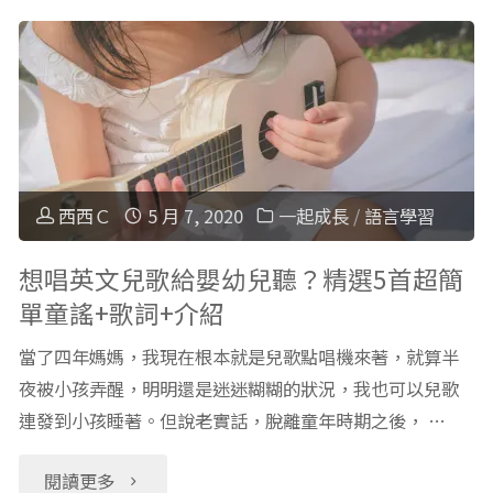
頻
情
道
緒
兒
繪
童
本
西西Ｃ
5 月 7, 2020
一起成長
/
語言學習
版」
：
想唱英文兒歌給嬰幼兒聽？精選5首超簡
單童謠+歌詞+介紹
線
千
當了四年媽媽，我現在根本就是兒歌點唱機來著，就算半
上
萬
夜被小孩弄醒，明明還是迷迷糊糊的狀況，我也可以兒歌
網
連發到小孩睡著。但說老實話，脫離童年時期之後， …
別
站
想
"想
閱讀更多