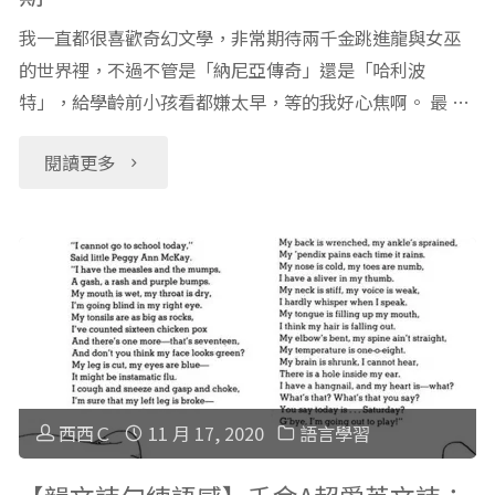
我一直都很喜歡奇幻文學，非常期待兩千金跳進龍與女巫
的世界裡，不過不管是「納尼亞傳奇」還是「哈利波
特」，給學齡前小孩看都嫌太早，等的我好心焦啊。 最 …
"兒
閱讀更多
童
奇
幻
故
事
西西Ｃ
11 月 17, 2020
語言學習
書