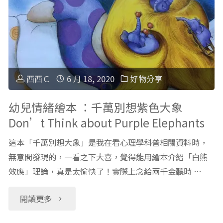
玩
老
遊
虎
戲
丹
學
西西Ｃ
6 月 18, 2020
好物分享
尼
科
幼兒情緒繪本 ：千萬別想紫色大象
爾
Don’t Think about Purple Elephants
普：
Daniel
這本「千萬別想大象」是我在看心理學科普相關資料時，
「國
Tiger’s
無意間發現的，一看之下大喜，覺得能用繪本介紹「白熊
效應」理論，真是太愉快了！實際上念給兩千金聽時 …
家
Neighborhood"
地
"幼
閱讀更多
理
兒