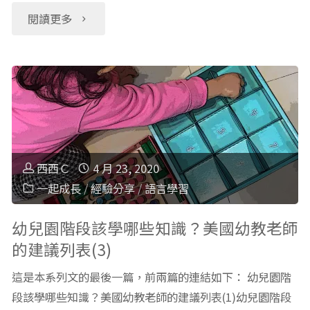
聽？
"英
閱讀更多
精
文
選
繪
5
本：
首
Llama
西西Ｃ
4 月 23, 2020
超
Llama
一起成長
/
經驗分享
/
語言學習
簡
misses
幼兒園階段該學哪些知識？美國幼教老師
的建議列表(3)
單
Mama
這是本系列文的最後一篇，前兩篇的連結如下： 幼兒園階
童
千
段該學哪些知識？美國幼教老師的建議列表(1)幼兒園階段