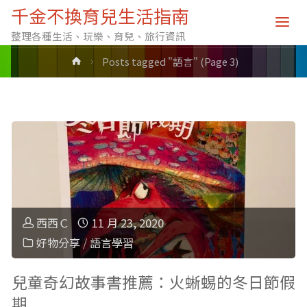
標籤: 語言
千金不換育兒生活指南
整理各種生活、玩樂、育兒、旅行資訊
Home
Posts tagged "語言"
(Page 3)
西西Ｃ
11 月 23, 2020
好物分享
/
語言學習
兒童奇幻故事書推薦：火蜥蜴的冬日節假
期