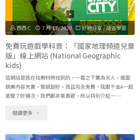
文
病」"
英
卡
西西Ｃ
7 月 17, 2020
好物分享
/
語言學習
文
通】
免費玩遊戲學科普：「國家地理頻道兒童
好
版」線上網站 (National Geographic
美
老
kids)
國
師"
這網站是我在找教材時找到的，一看之下驚為天人，版面
版
貌美內容充實，質感超好，而且完全免費。我跟千金A一起
瀏覽了好幾次，我們都非常喜歡，所以特別介紹一 …
巧
"免
閱讀更多
虎：
費
小