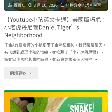
謝
家
西西Ｃ
8 月 10, 2020
好物分享
/
語言學習
爾‧
教】
【Youtube小孩英文卡通】美國版巧虎：
小老虎丹尼爾Daniel Tiger’s
希
５
Neighborhood
爾
位
千金A有個老師的小孩跟兩千金年紀相仿，我們常常聊天。
弗
兒
有次講到處理小孩的情緒，她推薦了「小老虎丹尼爾」，
說她家小孩吵起來的時候，她就會要求兩個人擁抱 …
斯
童
"【Youtube
閱讀更多
坦
也
小
的
適
孩
「SICK
合
英
生
的