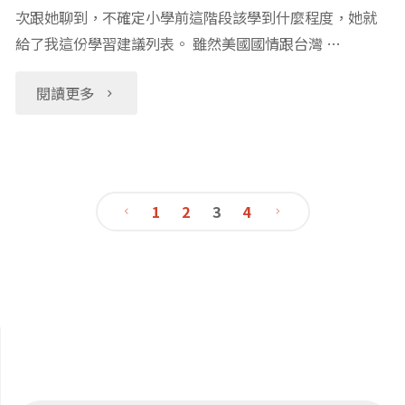
些
次跟她聊到，不確定小學前這階段該學到什麼程度，她就
給了我這份學習建議列表。 雖然美國國情跟台灣 …
知
識？
"幼
閱讀更多
美
兒
國
園
1
2
3
4
幼
階
文
教
段
章
老
該
師
導
學
的
哪