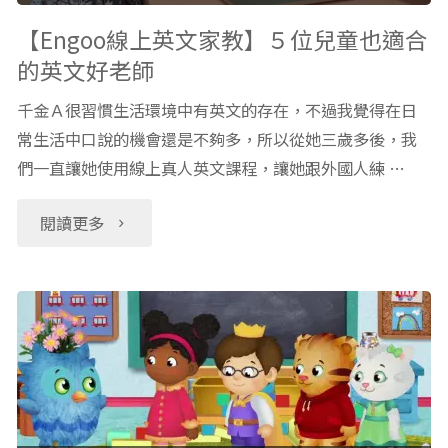
假
感】
【Engoo線上英文家教】５位兒童也適合
的英文好老師
期"
千
千金Ａ很習慣生活環境中有英文的存在，不過我覺得在日
金
常生活中口說的機會還是不夠多，所以從她三歲多後，我
們一直讓她使用線上真人英文課程，讓她跟外國人練 …
A
超
"【Engoo
閱讀更多
愛
線
英
上
文
英
詩：
文