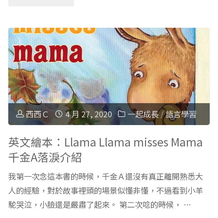
(National
紫
唱
Geographic
色
英
kids)"
大
文
象
兒
Don’t
歌
西西Ｃ
4 月 27, 2020
一起成長
/
語言學習
Think
給
英文繪本：Llama Llama misses Mama
千金A落淚介紹
about
嬰
我第一次念這本書的時候，千金Ａ還沒有真正離開熟悉大
Purple
幼
人的經驗，對於故事裡頭的場景似懂非懂，不過看到小羊
Elephants"
駝哭泣，小臉還是嚴肅了起來。 第二次唸的時候， …
兒