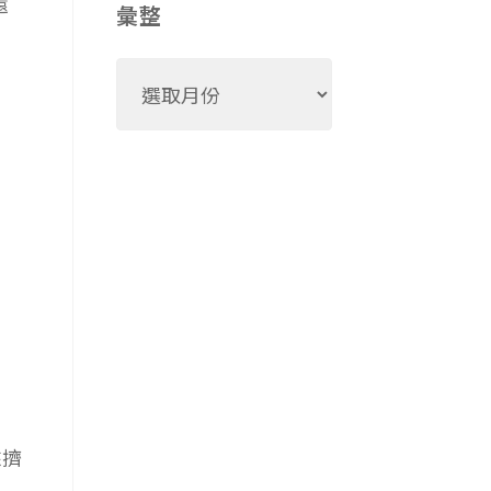
還
彙整
彙
整
來擠