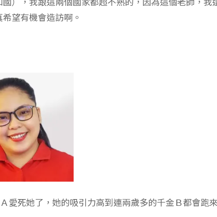
和國），我跟這兩個國家都超不熟的，因為這個老師，我
真希望有機會造訪啊。
千金Ａ愛死她了，她的吸引力高到連兩歲多的千金Ｂ都會跑