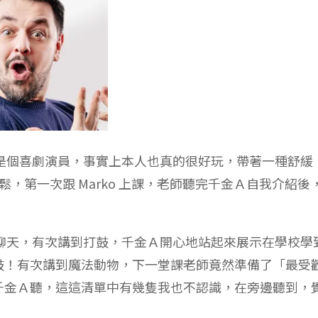
自己是個喜劇演員，事實上本人也真的很好玩，帶著一種舒緩
很放鬆，第一次跟 Marko 上課，老師聽完千金Ａ自我介紹後
跟他聊天，有次講到打鼓，千金Ａ開心地站起來展示在學校學
鼓！有次講到魔法動物，下一堂課老師竟然準備了「最受
千金Ａ聽，這這清單中有幾隻我也不認識，在旁邊聽到，