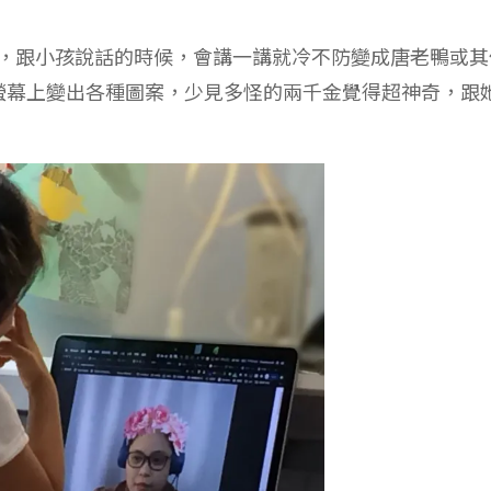
氣質，跟小孩說話的時候，會講一講就冷不防變成唐老鴨或其
螢幕上變出各種圖案，少見多怪的兩千金覺得超神奇，跟