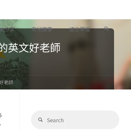
Search
驗分享
育兒趣事
語言學習
合的英文好老師
文好老師
Sear
多
Search
for:
，