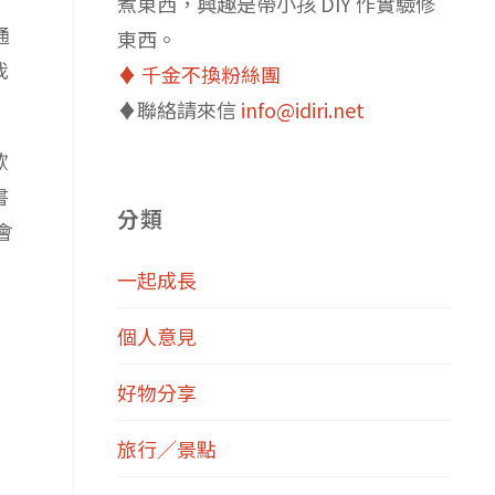
煮東西，興趣是帶小孩 DIY 作實驗修
通
東西。
我
♦️ 千金不換粉絲團
♦️聯絡請來信
info@idiri.net
歡
書
分類
會
一起成長
個人意見
好物分享
旅行／景點