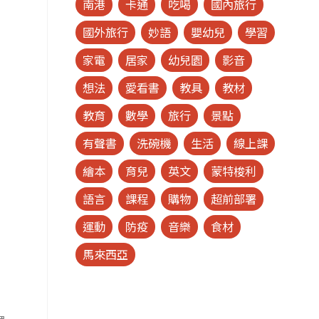
南港
卡通
吃喝
國內旅行
國外旅行
妙語
嬰幼兒
學習
家電
居家
幼兒園
影音
想法
愛看書
教具
教材
教育
數學
旅行
景點
有聲書
洗碗機
生活
線上課
繪本
育兒
英文
蒙特梭利
語言
課程
購物
超前部署
運動
防疫
音樂
食材
馬來西亞