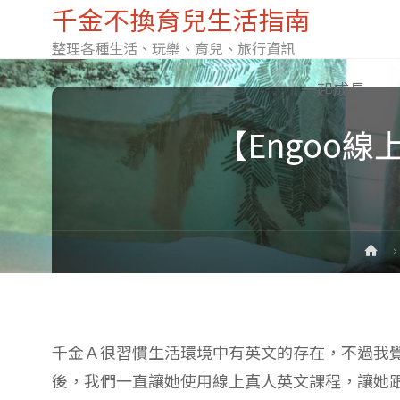
千金不換育兒生活指南
整理各種生活、玩樂、育兒、旅行資訊
Skip
一起成長
【Engoo
to
content
H
千金Ａ很習慣生活環境中有英文的存在，不過我
後，我們一直讓她使用線上真人英文課程，讓她跟