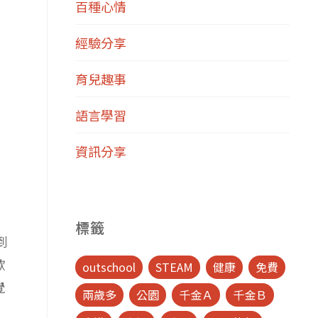
百種心情
經驗分享
育兒趣事
語言學習
資訊分享
，
標籤
到
歡
outschool
STEAM
健康
免費
覺
兩歲多
公園
千金Ａ
千金Ｂ