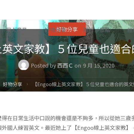
好物分享
個人意見
好物分享
旅行／景點
經
線上英文家教】５位兒童也適
Posted by
西西Ｃ
on
9 月 15, 2020
ome
好物分享
【Engoo線上英文家教】５位兒童也適合的英
覺得在日常生活中口說的機會還是不夠多，所以從她三歲
外國人練習英文。最近她上了【Engoo線上英文家教】