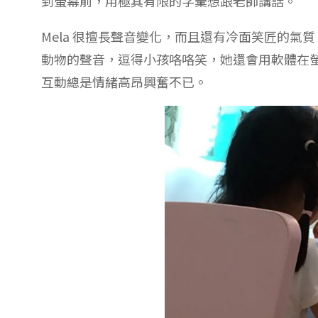
到螢幕前，用極其有限的字彙想跟老師講話。
Mela 很擅長聲音變化，而且還有冷面笑匠的
動物的聲音，逗得小孩咯咯笑，她還會用軟體在
互動總是情緒高昂興奮不已。