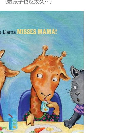
！（這孩子也忍太久…）