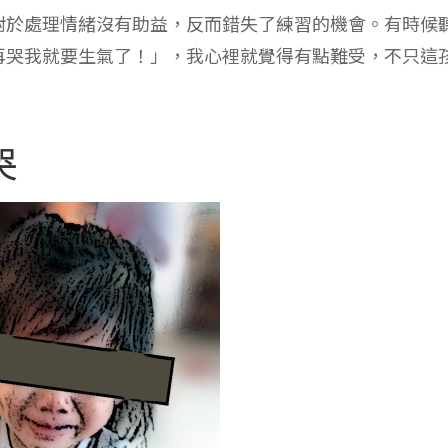
候眼淚背後可能有別的圖謀。就像千金Ａ，上學一段時間
她會想媽媽，觀察了好幾天，發現哭鬧的原因，其實是希
孩可用的武器不多，手上有的會想試著用用看也是正常的
到老師的就好。
明確表達情緒勒索沒有用，
大人不打算跟吵鬧恐怖分子談
對溝通工具，其實也是ㄧ種學習，就讓他哭到靈光一閃，