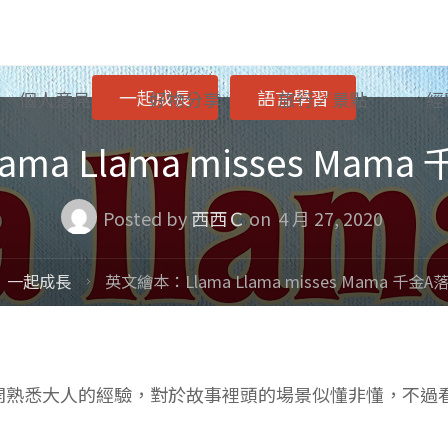
一起成長
語言學習
個人意見
好物分享
旅行／景點
經
ma Llama misses Mam
Posted by
西西Ｃ
on
4 月 27, 2020
me
一起成長
英文繪本：Llama Llama misses Mama 千金
開熟悉大人的經驗，對於故事裡頭的場景似懂非懂，不過