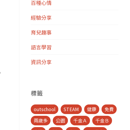
百種心情
經驗分享
育兒趣事
語言學習
資訊分享
。
！
標籤
outschool
STEAM
健康
免費
兩歲多
公園
千金Ａ
千金Ｂ