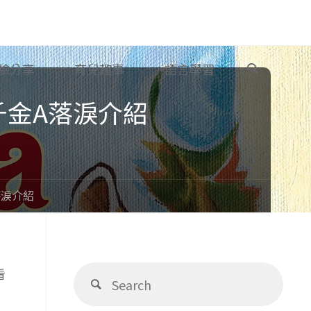
Search
驗分享
育兒趣事
語言學習
a 千金A落淚介紹
A落淚介紹
Sear
看
Search
for: