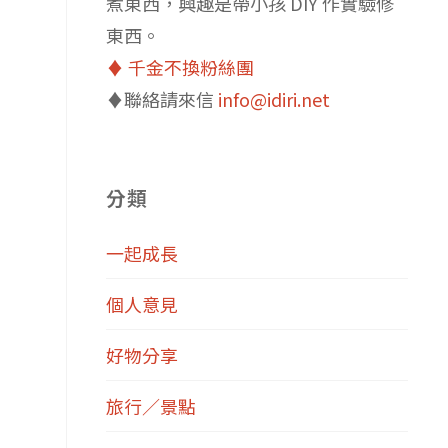
煮東西，興趣是帶小孩 DIY 作實驗修
東西。
♦️ 千金不換粉絲團
♦️聯絡請來信
info@idiri.net
分類
一起成長
個人意見
好物分享
旅行／景點