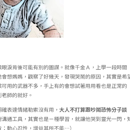
背：動心忍性，增益其所不能…）
理的好時機，優先該做的是平撫情緒。
爸爸都不見了