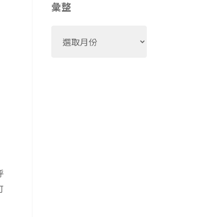
彙整
聽
彙
孩
整