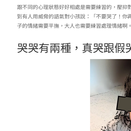
這是真哭。
不過就是說，小孩的哭不一定是真情流露，有時
後，進校門前突然呼天喊地哭個不停，嘴裡是說
老師到門口迎接。我覺得這樣做沒什麼問題，小
事，就好好陪著她，讓她漸漸理解哭鬧是召換不
碰到類似的狀況，我覺得最重要的是站穩腳步，
判
，等你情緒平穩下來，我們再好好說。畢竟選