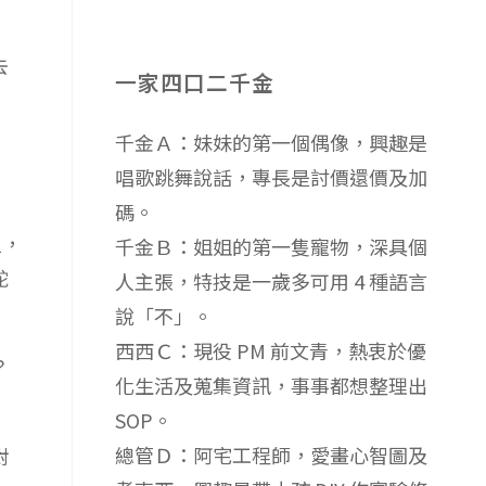
去
一家四口二千金
千金Ａ：妹妹的第一個偶像，興趣是
唱歌跳舞說話，專長是討價還價及加
碼。
足，
千金Ｂ：姐姐的第一隻寵物，深具個
駝
人主張，特技是一歲多可用 4 種語言
說「不」。
西西Ｃ：現役 PM 前文青，熱衷於優
？
化生活及蒐集資訊，事事都想整理出
SOP。
總管Ｄ：阿宅工程師，愛畫心智圖及
對