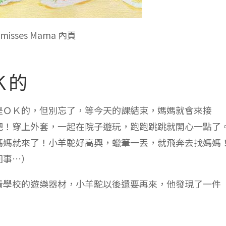
misses Mama 內頁
Ｋ的
是ＯＫ的，但別忘了，等今天的課結束，媽媽就會來接
吧！穿上外套，一起在院子遊玩，跑跑跳跳就開心一點了
媽媽就來了！小羊駝好高興，蠟筆一丟，就飛奔去找媽媽
回事…）
看學校的遊樂器材，小羊駝以後還要再來，他發現了一件