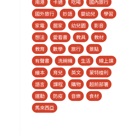
南港
卡通
吃喝
國內旅行
國外旅行
妙語
嬰幼兒
學習
家電
居家
幼兒園
影音
想法
愛看書
教具
教材
教育
數學
旅行
景點
有聲書
洗碗機
生活
線上課
繪本
育兒
英文
蒙特梭利
語言
課程
購物
超前部署
運動
防疫
音樂
食材
馬來西亞
呼
可