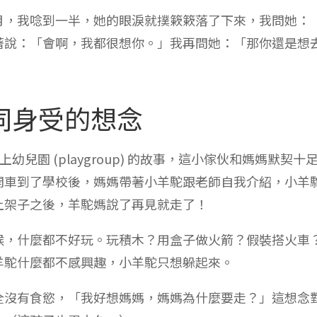
月，我唸到一半，她的眼淚就撲簌簌落了下來，我問她：
著說：「會啊，我都很想你。」我再問她：「那你還是想
同身受的想念
第一天上幼兒園 (playgroup) 的故事，這小傢伙和媽媽默契十
開車到了學校後，媽媽帶著小羊駝跟老師自我介紹，小羊
上架子之後，羊駝媽說了再見就走了！
候，什麼都不好玩。玩積木？用盒子做火箭？假裝搭火車
羊駝什麼都不感興趣，小羊駝只想躲起來。
全沒有食慾，「我好想媽媽，媽媽為什麼要走？」這想念