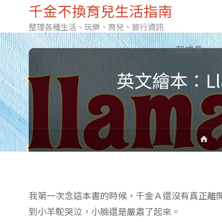
千金不換育兒生活指南
整理各種生活、玩樂、育兒、旅行資訊
Skip
一起成長
英文繪本：Lla
to
content
Ho
我第一次念這本書的時候，千金Ａ還沒有真正離
到小羊駝哭泣，小臉還是嚴肅了起來。