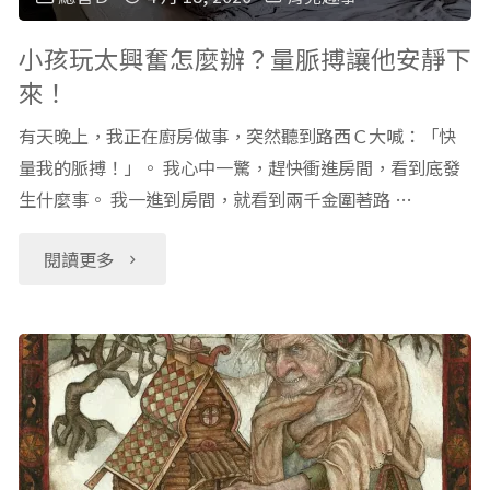
意
重
小孩玩太興奮怎麼辦？量脈搏讓他安靜下
來！
的
要，
有天晚上，我正在廚房做事，突然聽到路西Ｃ大喊：「快
事：
選
量我的脈搏！」。 我心中一驚，趕快衝進房間，看到底發
我
生什麼事。 我一進到房間，就看到兩千金圍著路 …
幼
家
兒
"小
閱讀更多
發
園
孩
生
最
玩
的
需
太
真
要
興