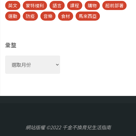
英文
蒙特梭利
語言
課程
購物
超前部署
運動
防疫
音樂
食材
馬來西亞
彙整
彙
整
網站版權 ©2022 千金不換育兒生活指南