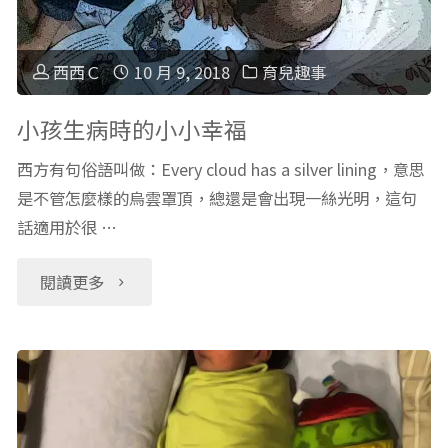
真
安
Baba
實
靜
Yaga
西西Ｃ
10 月 9, 2018
育兒趣事
事
下
芭
小孩生病時的小小幸福
件
來！"
芭
西方有句俗語叫做：Every cloud has a silver lining，意思
是不管怎麼樣的烏雲罩頂，總還是會出現一絲光明，這句
分
雅
話適用於很 …
享
嘎，
"小
閱讀更多
（上）"
千
孩
金
生
A
病