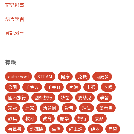
育兒趣事
語言學習
資訊分享
標籤
outschool
STEAM
健康
免費
兩歲多
公園
千金Ａ
千金Ｂ
南港
卡通
吃喝
國內旅行
國外旅行
妙語
嬰幼兒
學習
家電
居家
幼兒園
影音
想法
愛看書
教具
教材
教育
數學
旅行
景點
有聲書
洗碗機
生活
線上課
繪本
育兒