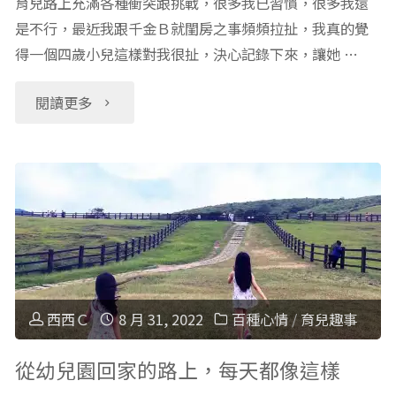
育兒路上充滿各種衝突跟挑戰，很多我已習慣，很多我還
是不行，最近我跟千金Ｂ就閨房之事頻頻拉扯，我真的覺
得一個四歲小兒這樣對我很扯，決心記錄下來，讓她 …
"冠
閱讀更多
名
權
之
爭，
真
西西Ｃ
8 月 31, 2022
百種心情
/
育兒趣事
沒
從幼兒園回家的路上，每天都像這樣