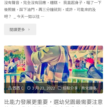
想
沒有聲音，完全沒有回應，糟糕。 我直起身子，喵了一下
後照鏡，踩下油門，再三分鐘就到，或許，可能來的及
到
吧？ _ 今天一如以往 …
會
"從
閱讀更多
在
幼
我
兒
家
園
發
回
生！"
家
西西Ｃ
3 月 23, 2022
經驗分享
/
育兒趣事
的
比能力發展更重要，選幼兒園最需要注意