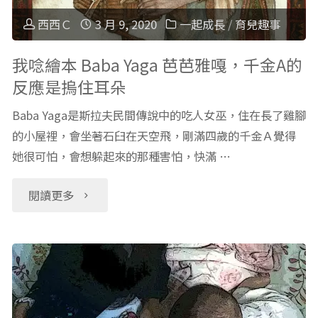
實
注
奮
西西Ｃ
3 月 9, 2020
一起成長
/
育兒趣事
事
意
怎
我唸繪本 Baba Yaga 芭芭雅嘎，千金A的
件
反應是摀住耳朵
的
麼
分
Baba Yaga是斯拉夫民間傳說中的吃人女巫，住在長了雞腳
事：
辦？
的小屋裡，會坐著石臼在天空飛，剛滿四歲的千金Ａ覺得
享
我
她很可怕，會想躲起來的那種害怕，快滿 …
量
（下）"
家
脈
"我
閱讀更多
發
搏
唸
生
讓
繪
的
他
本