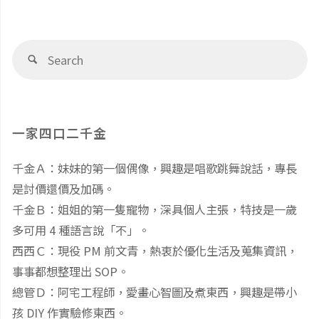
的
Se
情
Search
fo
書"
一家四口二千金
千金Ａ：妹妹的第一個偶像，興趣是唱歌跳舞說話，專長
是討價還價及加碼。
千金Ｂ：姐姐的第一隻寵物，深具個人主張，特技是一歲
多可用 4 種語言說「不」。
西西Ｃ：現役 PM 前文青，熱衷於優化生活及蒐集資訊，
事事都想整理出 SOP。
總管Ｄ：阿宅工程師，愛畫心智圖及煮東西，興趣是帶小
孩 DIY 作實驗修東西。