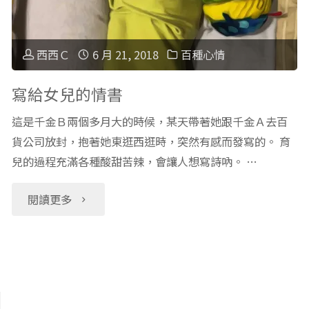
的
時
反
的
西西Ｃ
6 月 21, 2018
百種心情
應
小
寫給女兒的情書
是
小
這是千金Ｂ兩個多月大的時候，某天帶著她跟千金Ａ去百
摀
貨公司放封，抱著她東逛西逛時，突然有感而發寫的。 育
幸
兒的過程充滿各種酸甜苦辣，會讓人想寫詩吶。 …
住
福"
"寫
閱讀更多
耳
給
朵"
女
兒