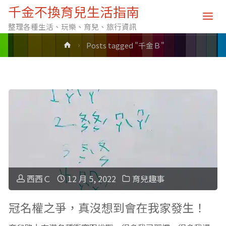
標籤: 千金Ｂ
千金不換育兒生活指南
整理各種生活、玩樂、育兒、旅行資訊
Home
Posts tagged "千金Ｂ"
西西Ｃ
12 月 5, 2022
育兒趣事
冠名權之爭，真沒想到會在我家發生！