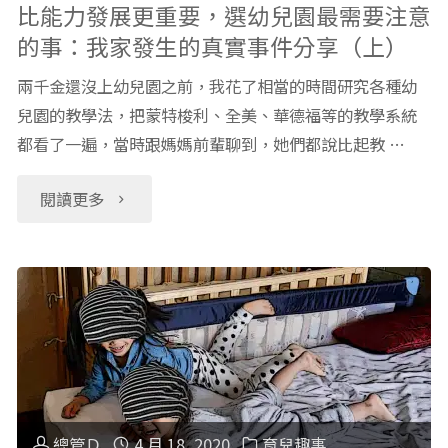
重
比能力發展更重要，選幼兒園最需要注意
的事：我家發生的真實事件分享（上）
要，
兩千金還沒上幼兒園之前，我花了相當的時間研究各種幼
選
兒園的教學法，把蒙特梭利、全美、華德福等的教學系統
都看了一遍，當時跟媽媽前輩聊到，她們都說比起教 …
幼
兒
"比
閱讀更多
園
能
最
力
需
發
要
展
注
更
總管Ｄ
4 月 18, 2020
育兒趣事