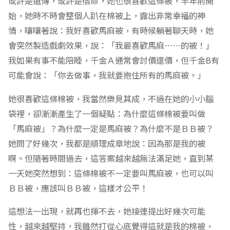
或許是遺傳，或許是宿命，她也很喜歡這條被，半年前開
始，她時不時會整個人趴在棉被上，露出非常幸福的神
情，嚷嚷著說：我好喜歡馬麻被，有時候躺著聊天時，她
會突然製造戲劇效果，說：「我最喜歡馬麻……的被！」
我如果有事不能陪睡，千金Ａ通常會討價還價，但千金B有
可能會說：「你去做事，我就要抱住所有的馬麻被。」
她很喜歡這條棉被，我當然樂見其成，不過在她的小小腦
袋裡，卻漸漸產生了一個疑點：為什麼這條棉被要叫做
「馬麻被」？為什麼一定是馬麻被？為什麼不是ＢＢ被？
她問了好幾次，我都是順理成章地說：因為那是我的被
啊。但隨著時間過去，這答案越來越無法滿足她，直到某
一天她突然想到：這條棉被不一定要叫馬麻被，也可以叫
ＢＢ被，應該叫ＢＢ被，這樣才公平！
這想法一出現，就再也揮不去，她接連提出好幾次可能
性，越來越堅持，我雖然打從心底覺得這就是我的棉被，