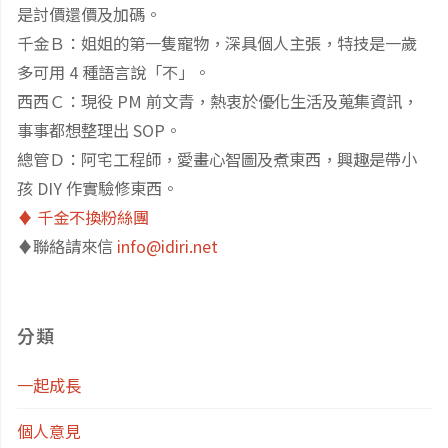
是討價還價及加碼。
千金Ｂ：姐姐的第一隻寵物，深具個人主張，特技是一歲
多可用 4 種語言說「不」。
西西Ｃ：現役 PM 前文青，熱衷於優化生活及蒐集資訊，
事事都想整理出 SOP。
總管Ｄ：阿宅工程師，愛畫心智圖及煮東西，興趣是帶小
孩 DIY 作實驗修東西。
♦️ 千金不換粉絲團
♦️聯絡請來信
info@idiri.net
分類
一起成長
個人意見