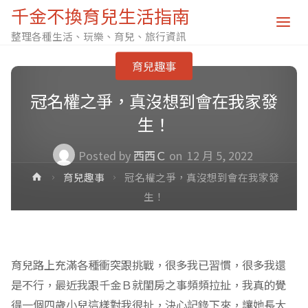
千金不換育兒生活指南
整理各種生活、玩樂、育兒、旅行資訊
育兒趣事
冠名權之爭，真沒想到會在我家發
生！
Posted by
西西Ｃ
on
12 月 5, 2022
Home
育兒趣事
冠名權之爭，真沒想到會在我家發
生！
育兒路上充滿各種衝突跟挑戰，很多我已習慣，很多我還
是不行，最近我跟千金Ｂ就閨房之事頻頻拉扯，我真的覺
得一個四歲小兒這樣對我很扯，決心記錄下來，讓她長大