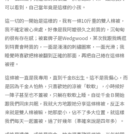
可以看到，自己當年竟是這樣的小孩。
這一切的一開始是這樣的，我有一條10斤重的雙人棉被，
我不確定被心來處，好像是我阿嬤很久之前買的，沉甸甸
的很有存在感；被套牌子是Wedgwood，某次我跟我媽逛
到特賣會時買的，一面是淺淺的刺繡圖案，一面光滑；我
睡覺時喜歡把棉被翻到正確的那面，再把自己捲在這條棉
被裡。
這條被一直是我專用，直到千金B出生。這不是我偏心，而
是因為千金Ａ怕熱，只喜歡她的涼被「軟軟」，小時候好
一陣子甚至也不蓋被，只躺在軟軟上睡。自從千金Ｂ開始
跟我們同床共眠，我就大方地跟她分享這條棉被，反正本
來就是雙人棉被嘛，她那麼小，佔不了多大位置，就這樣
我們每天一起蓋被，過了好幾年（準確來說是四年多）。