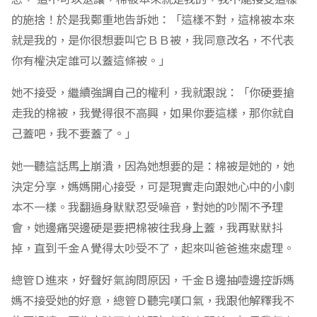
的施捨！於是我鄭重地告訴她：「這樣不對，這棉被本來
就是我的，是你很想要叫它ＢＢ被，我同意改名，不代表
你有權決定誰可以蓋這條被。」
她不接受，繼續強調自己的權利，我就跟說：「你硬要搶
走我的棉被，我覺得很不高興，如果你要這樣，那你就自
己蓋吧，我不要蓋了。」
她一聽這話馬上崩潰，因為她想要的是：棉被是她的，她
決定分享，媽媽開心接受，可是現實走向跟她心中的小劇
本不一樣。我翻過身默默忍受噪音，對她的吵鬧不予理
會，她邊痛哭邊硬是要把棉被往我身上蓋，我再默默抖
掉，直到千金Ａ覺得太吵受不了，起來叫爸爸進來處理。
總管Ｄ進來，好聲好氣詢問原因，千金Ｂ邊抽噎邊控訴媽
媽不接受她的好意，總管Ｄ聽完嘆口氣，我跟他解釋我不