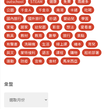
outschool
STEAM
健康
免費
兩歲多
公園
千金Ａ
千金Ｂ
南港
卡通
吃喝
國內旅行
國外旅行
妙語
嬰幼兒
學習
家電
居家
幼兒園
影音
想法
愛看書
教具
教材
教育
數學
旅行
景點
有聲書
洗碗機
生活
線上課
繪本
育兒
英文
蒙特梭利
語言
課程
購物
超前部署
運動
防疫
音樂
食材
馬來西亞
彙整
彙
整