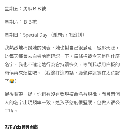
星期五：馬麻ＢＢ被
星期六：ＢＢ被
星期日：Special Day （她問siri怎麼拼）
我熱烈地稱讚她的列表，她也對自己很滿意。從那天起，
她每天都會去白板前面確認一下，這條棉被今天是叫什麼
名字。我也不確定這行為會持續多久，等到我想用白板的
時候再來煩惱吧。（我邊打這句話，邊覺得這實在太荒謬
了
）
最後順帶一提，你們有沒有發現這命名有規律，而且兩個
人的名字出現頻率一致？這孩子態度很堅硬，但做人很公
平啊。
延伸閱讀