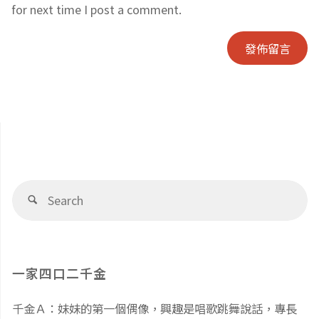
for next time I post a comment.
Se
Search
fo
一家四口二千金
千金Ａ：妹妹的第一個偶像，興趣是唱歌跳舞說話，專長