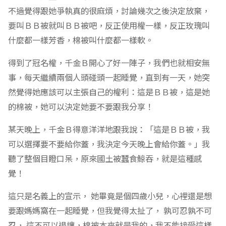
不過覺得跟她爭執真的很麻煩，討論幾次之後決定放棄，
要叫ＢＢ被就叫ＢＢ被吧，反正使用權一樣，反正玫瑰叫
什麼都一樣芳香，棉被叫什麼都一樣軟。
得到了冠名權，千金Ｂ開心了好一陣子，我們也就相安無
事，每天繼續兩個人頭碰頭一起睡覺，直到有一天，她突
然覺得她應該可以主張自己的權利：這是ＢＢ被，這是她
的棉被，她可以決定她要不要跟我分享！
某天晚上，千金Ｂ得意洋洋地跟我說：「這是ＢＢ被，我
可以選擇要不要給你蓋，我決定今天晚上會給你蓋。」我
聽了整個目瞪口呆，原來國土被蠶食鯨吞，就是這種感
覺！
這只是名義上的宣示， 她畢竟是個四歲小兒，心裡還是想
要跟媽媽窩在一起睡覺，但我覺得太扯了， 孰可忍孰不可
忍， 這不可以退讓，棉被本來就是我的，我不能接受這樣