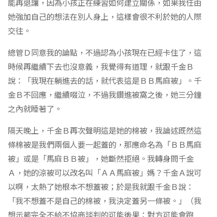
能再退讓，因為小孩正在練習如何建立關係，如果我任由
她強加自己的想法在別人身上，這樣會很不利於她的人際
交往。
總管Ｄ同意我的論點，不過認為小孩現在已經卡住了，這
時候再繼續下去也沒意義，我覺得有道理，就跟千金Ｂ
說：「我現在躺進去的話，就代表這是ＢＢ馬麻被」。千
金Ｂ不回應，繼續啜泣，不過我鑽進被窩之後，她三分鐘
之內就睡著了。
隔天晚上，千金Ｂ再次聲明這是她的棉被，我論述既然這
條棉被是我們兩個人要一起蓋的，那應命名為「ＢＢ馬麻
被」或是「馬麻ＢＢ被」，她斷然拒絕。我轉身問千金
Ａ，她的涼被可以改名叫「ＡＡ馬麻被」媽？千金Ａ說可
以啊，太熱了她根本不想蓋被；於是我就跟千金Ｂ說：
「我不想蓋不是自己的棉被，我決定蓋另一條被。」（我
想示範完全不給不協商談判的可能後果：對方可能會跑