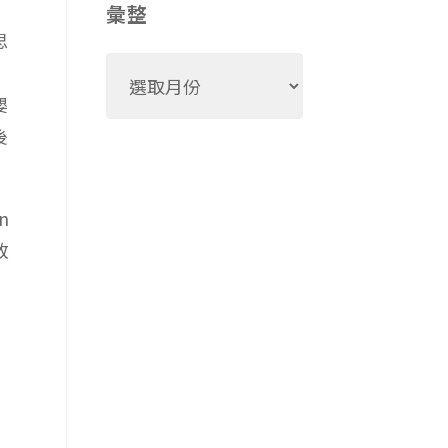
彙整
思
彙
整
嬰
後
n
改