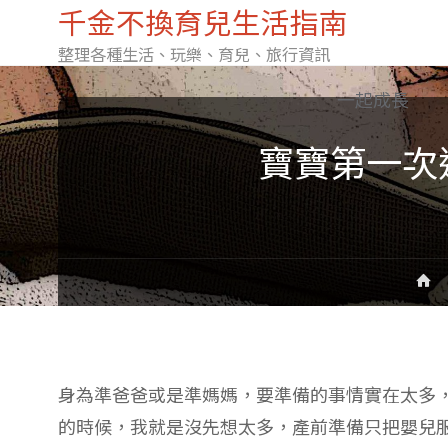
千金不換育兒生活指南
整理各種生活、玩樂、育兒、旅行資訊
Skip
一起成長
寶寶第一次
to
content
H
身為準爸爸或是準媽媽，要準備的事情實在太多
的時候，我就是沒先想太多，產前準備只把嬰兒