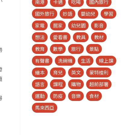
小
南港
卡通
吃喝
國內旅行
國外旅行
妙語
嬰幼兒
學習
家電
居家
幼兒園
影音
想法
愛看書
教具
教材
教育
數學
旅行
景點
帶
有聲書
洗碗機
生活
線上課
發
繪本
育兒
英文
蒙特梭利
簡
語言
課程
購物
超前部署
運動
防疫
音樂
食材
得
馬來西亞