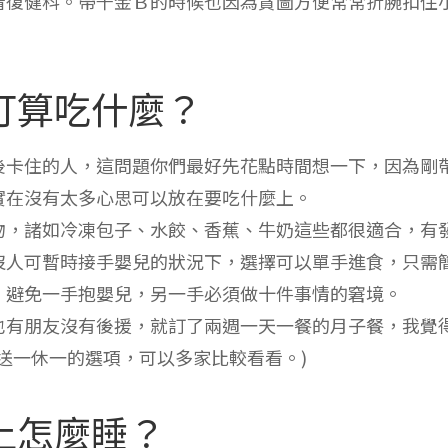
看復健科。帶千金Ｂ的時候也因為貪圖方便常常折腕扣住
打算吃什麼？
後卡住的人，這問題你們最好先花點時間想一下，因為剛
實在沒有太多心思可以放在要吃什麼上。
物，諸如冷凍包子、水餃、香蕉、牛奶這些都很適合，有
沒人可暫時接手嬰兒的狀況下，選擇可以單手進食，只需
，避免一手抱嬰兒，另一手必須做十件事情的窘境。
也有朋友沒有後援，就訂了兩週一天一餐的月子餐，我覺
送一休一的選項，可以多家比較看看。)
上怎麼睡？