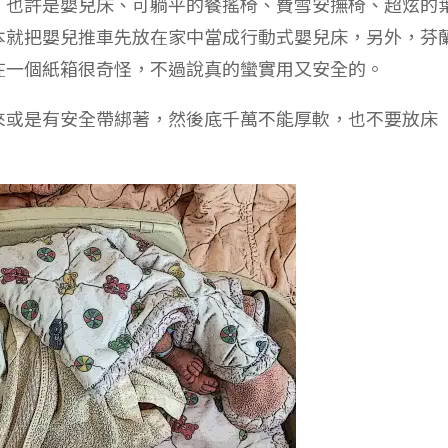
，也許是嬰兒床、可躺平的餐搖椅、費雪安撫椅、超炫的
本就把嬰兒推車先放在家中當成行動式嬰兒床，另外，芬
在一個紙箱很奇怪，不過說真的蠻實用又安全的。
來或是有安全帶綁著，然後底千萬不能厚軟，也不要放床