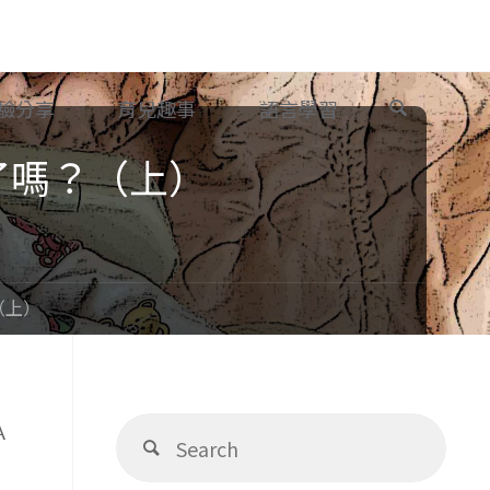
Search
驗分享
育兒趣事
語言學習
了嗎？（上）
（上）
Sear
Ａ
Search
for: