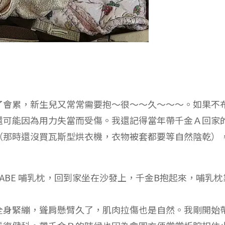
了會累，新生兒又常常需要抱～很～～久～～～。如果不
還可能因為用力失當而受傷。我還記得當年帶千金Ａ回家
（那時還沒買瓦斯型烘衣機，衣物被套都要等自然陰乾）
BABE 哺乳枕，回到家坐在沙發上，千金B抱起來，哺乳枕
。
全身緊繃，聳肩懸臂久了，肌肉拉傷也是自然。我剛開始