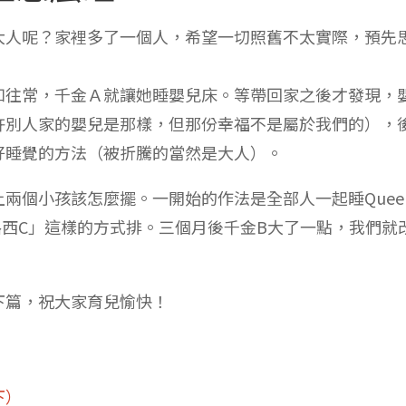
大人呢？家裡多了一個人，希望一切照舊不太實際，預先
如往常，千金Ａ就讓她睡嬰兒床。等帶回家之後才發現，
許別人家的嬰兒是那樣，但那份幸福不是屬於我們的），
好睡覺的方法（被折騰的當然是大人）。
兩個小孩該怎麼擺。一開始的作法是全部人一起睡Quee
、路西C」這樣的方式排。三個月後千金B大了一點，我們就
下篇，祝大家育兒愉快！
下）