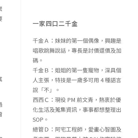
緊
要
一家四口二千金
千金Ａ：妹妹的第一個偶像，興趣是
唱歌跳舞說話，專長是討價還價及加
碼。
千金Ｂ：姐姐的第一隻寵物，深具個
其
人主張，特技是一歲多可用 4 種語言
說「不」。
西西Ｃ：現役 PM 前文青，熱衷於優
過
化生活及蒐集資訊，事事都想整理出
曾
SOP。
總管Ｄ：阿宅工程師，愛畫心智圖及