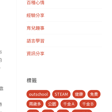
百種心情
經驗分享
育兒趣事
語言學習
布
資訊分享
的
，
標籤
靠
outschool
STEAM
健康
免費
兩歲多
公園
千金Ａ
千金Ｂ
帶