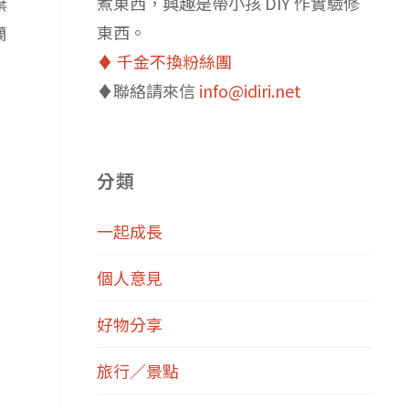
煮東西，興趣是帶小孩 DIY 作實驗修
葉
東西。
蘭
♦️ 千金不換粉絲團
♦️聯絡請來信
info@idiri.net
分類
一起成長
個人意見
好物分享
旅行／景點