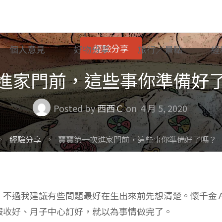
經驗分享
個人意見
好物分享
旅行／景點
經
進家門前，這些事你準備好
Posted by
西西Ｃ
on
4 月 5, 2020
ome
經驗分享
寶寶第一次進家門前，這些事你準備好了嗎？
，不過我建議有些問題最好在生出來前先想清楚。懷千金
服收好、月子中心訂好，就以為事情做完了。