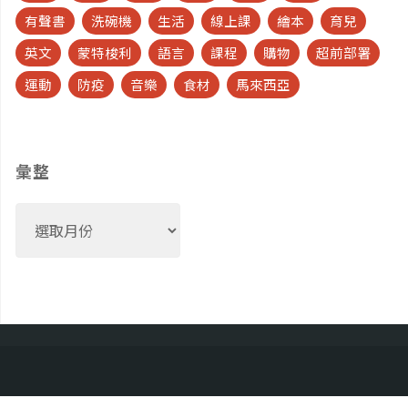
有聲書
洗碗機
生活
線上課
繪本
育兒
英文
蒙特梭利
語言
課程
購物
超前部署
運動
防疫
音樂
食材
馬來西亞
彙整
彙
整