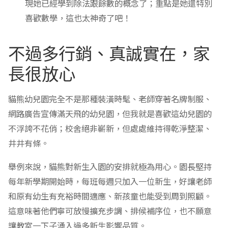
現她已經學到除法跟餘數的概念了；重點是她還特別
喜歡數學，這也太神奇了吧！
不過多行銷、真誠實在，家
長很放心
貓熊幼兒園完全不是那種裝潢時髦、老師穿著名牌制服、
網路廣告宣傳滿天飛的幼兒園，但我就是喜歡這幼兒園的
不浮誇不花俏；校舍絕非嶄新，但處處維持得乾淨整潔、
井井有條。
舉例來說，貓熊對新生入園的安排就極為用心。園長堅持
每年新學期開始時，每班每週只加入一位新生，好讓老師
和原有幼生有充裕時間適應、新孩童也能受到周到照顧。
這意味著他們寧可放慢擴充步調、排候補序位，也不願意
讓教室一下子湧入過多新生影響品質。