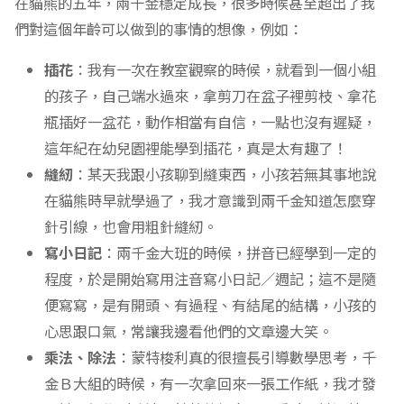
在貓熊的五年，兩千金穩定成長，很多時候甚至超出了我
們對這個年齡可以做到的事情的想像，例如：
插花
：我有一次在教室觀察的時候，就看到一個小組
的孩子，自己端水過來，拿剪刀在盆子裡剪枝、拿花
瓶插好一盆花，動作相當有自信，一點也沒有遲疑，
這年紀在幼兒園裡能學到插花，真是太有趣了！
縫紉
：某天我跟小孩聊到縫東西，小孩若無其事地說
在貓熊時早就學過了，我才意識到兩千金知道怎麼穿
針引線，也會用粗針縫紉。
寫小日記
：兩千金大班的時候，拼音已經學到一定的
程度，於是開始寫用注音寫小日記／週記；這不是隨
便寫寫，是有開頭、有過程、有結尾的結構，小孩的
心思跟口氣，常讓我邊看他們的文章邊大笑。
乘法、除法
：蒙特梭利真的很擅長引導數學思考，千
金Ｂ大組的時候，有一次拿回來一張工作紙，我才發