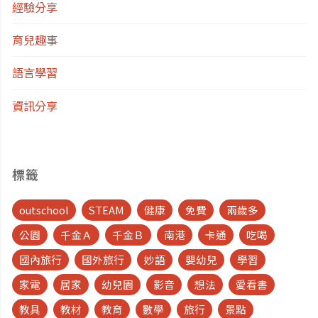
經驗分享
育兒趣事
語言學習
資訊分享
標籤
outschool
STEAM
健康
免費
兩歲多
公園
千金Ａ
千金Ｂ
南港
卡通
吃喝
國內旅行
國外旅行
妙語
嬰幼兒
學習
家電
居家
幼兒園
影音
想法
愛看書
教具
教材
教育
數學
旅行
景點