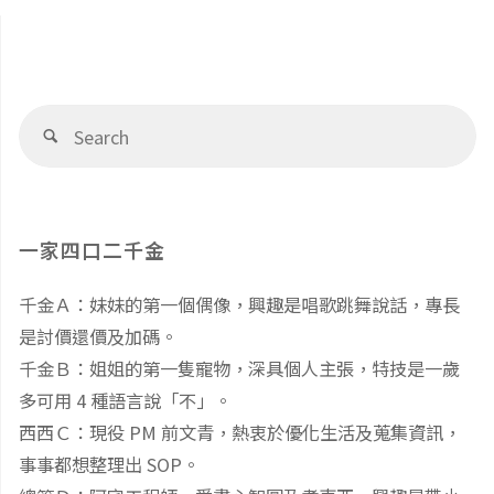
Se
Search
fo
一家四口二千金
千金Ａ：妹妹的第一個偶像，興趣是唱歌跳舞說話，專長
是討價還價及加碼。
千金Ｂ：姐姐的第一隻寵物，深具個人主張，特技是一歲
多可用 4 種語言說「不」。
西西Ｃ：現役 PM 前文青，熱衷於優化生活及蒐集資訊，
事事都想整理出 SOP。