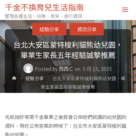
千金不換育兒生活指南
整理各種生活、玩樂、育兒、旅行資訊
經驗分享
資訊分享
台北大安區蒙特梭利貓熊幼兒園，
畢業生家長五年經驗誠摯推薦
Posted by
西西Ｃ
on
5 月 15, 2025
Home
經驗分享
台北大安區蒙特梭利貓熊幼兒園，畢
業生家長五年經驗誠摯推薦
先前說好等兩千金畢業之後我會公佈她們就讀的幼兒園的
資料，現在公佈答案的時候了：台北市大安區蒙特梭利貓
熊幼兒園。