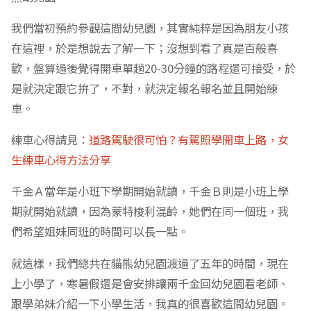
我們當初預約參觀這間幼兒園，其實純粹是因為朋友小孩
在這裡，於是想說去了解一下；沒想到看了真是百般喜
歡，盤算過後覺得開車單趟20-30分鐘的路程還可接受，於
是就決定跟它拚了，不對，就決定報名報名並且開始練
車。
練車心得請見：
道路駕駛很可怕？有駕照學開車上路，女
生練車心得方法分享
千金Ａ當年是小班下學期開始就讀，千金Ｂ則是小班上學
期就開始就讀，因為蒙特梭利混齡，她們在同一個班，我
們希望姐妹同班的時間可以長一點。
就這樣，我們總共在貓熊幼兒園渡過了五年的時間，現在
上小學了，寒暑假還是會安排讓兩千金回幼兒園看老師、
跟學弟妹介紹一下小學生活，我真的很喜歡這間幼兒園。