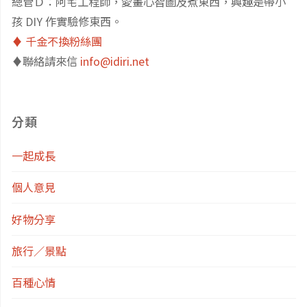
總管Ｄ：阿宅工程師，愛畫心智圖及煮東西，興趣是帶小
孩 DIY 作實驗修東西。
♦️ 千金不換粉絲團
♦️聯絡請來信
info@idiri.net
分類
一起成長
個人意見
好物分享
旅行／景點
百種心情