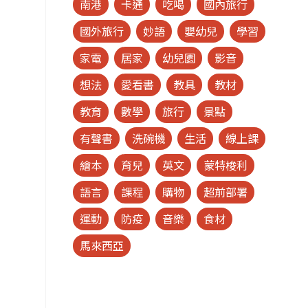
南港
卡通
吃喝
國內旅行
國外旅行
妙語
嬰幼兒
學習
家電
居家
幼兒園
影音
想法
愛看書
教具
教材
教育
數學
旅行
景點
有聲書
洗碗機
生活
線上課
繪本
育兒
英文
蒙特梭利
語言
課程
購物
超前部署
運動
防疫
音樂
食材
馬來西亞