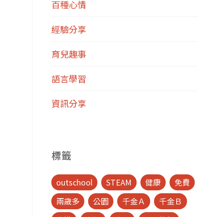
百種心情
經驗分享
育兒趣事
語言學習
資訊分享
標籤
outschool
STEAM
健康
免費
兩歲多
公園
千金Ａ
千金Ｂ