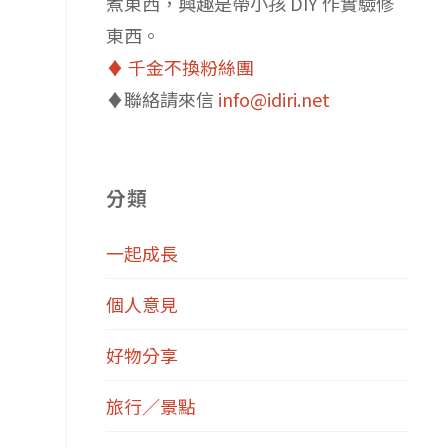
煮東西，興趣是帶小孩 DIY 作實驗修
東西。
♦️ 千金不換粉絲團
♦️聯絡請來信
info@idiri.net
分類
一起成長
個人意見
好物分享
旅行／景點