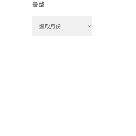
彙整
彙
整