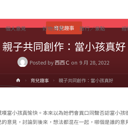
育兒趣事
個人意見
好物分享
旅行／景點
經
親子共同創作：當小孩真好
Posted by
西西Ｃ
on
9 月 28, 2022
Home
育兒趣事
親子共同創作：當小孩真好
感嘆當小孩真愉快。本來以為她們會異口同聲否認當小孩
己的意見，討論到後來，想法都混在一起，哪個是誰的意