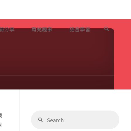
Search
驗分享
育兒趣事
語言學習
Sear
很
Search
for:
見