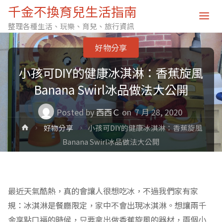
千金不換育兒生活指南
整理各種生活、玩樂、育兒、旅行資訊
好物分享
小孩可DIY的健康冰淇淋：香蕉旋風
Banana Swirl冰品做法大公開
Posted by
西西Ｃ
on
7 月 28, 2020
Home
好物分享
小孩可DIY的健康冰淇淋：香蕉旋風
Banana Swirl冰品做法大公開
最近天氣酷熱，真的會讓人很想吃冰，不過我們家有家
規：冰淇淋是餐廳限定，家中不會出現冰淇淋。想讓兩千
金享點口福的時候，只要拿出做香蕉旋風的器材，兩個小