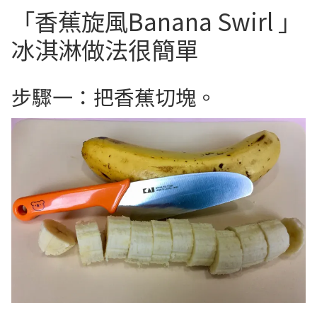
「香蕉旋風Banana Swirl 」
冰淇淋做法很簡單
步驟一：把香蕉切塊。