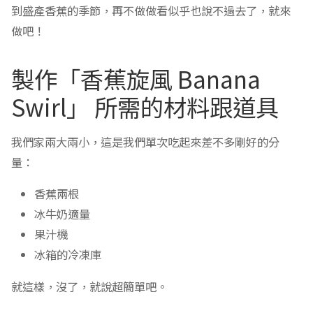
到盛產香蕉的季節，再不做做看似乎也說不過去了，就來
做吧！
製作「香蕉旋風 Banana
Swirl」 所需的材料跟道具
我們家兩大兩小，這是我們單次吃起來差不多剛好的分
量：
香蕉兩根
冰牛奶適量
果汁機
冰箱的冷凍庫
就這樣，沒了，就說超簡單吧。