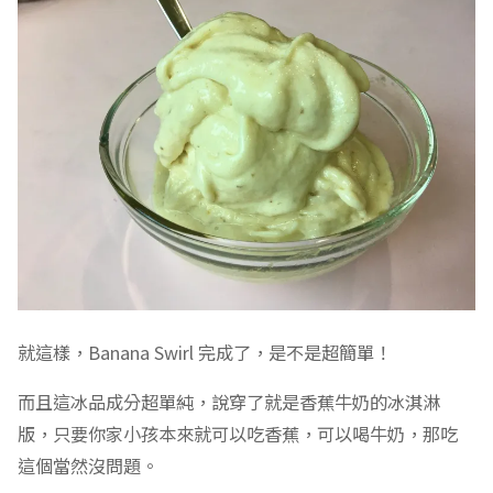
就這樣，Banana Swirl 完成了，是不是超簡單！
而且這冰品成分超單純，說穿了就是香蕉牛奶的冰淇淋
版，只要你家小孩本來就可以吃香蕉，可以喝牛奶，那吃
這個當然沒問題。