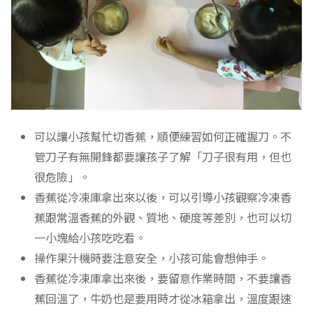
可以讓小孩幫忙切香蕉，順便練習如何正確握刀。不
管刀子有無開鋒都要讓孩子了解「刀子很有用，但也
很危險」。
香蕉從冷凍庫拿出來以後，可以引導小孩觀察冷凍香
蕉跟常溫香蕉的外觀、質地、硬度等差別，也可以切
一小塊給小孩吃吃看。
操作果汁機時要注意安全，小孩可能會想伸手。
香蕉從冷凍庫拿出來後，要留意作業時間，不要讓香
蕉回溫了，牛奶也是要用時才從冰箱拿出，溫度跟速