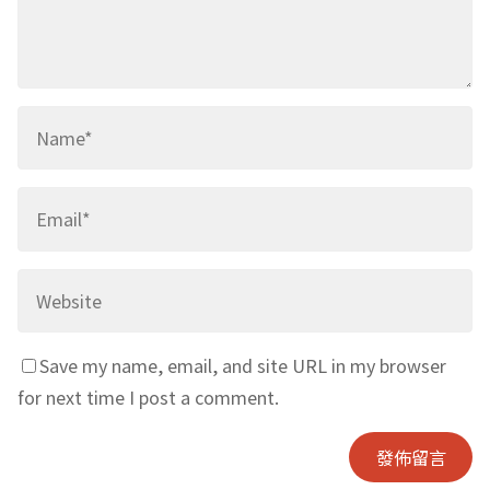
Save my name, email, and site URL in my browser
for next time I post a comment.