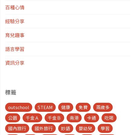
百種心情
經驗分享
育兒趣事
語言學習
資訊分享
標籤
outschool
STEAM
健康
免費
兩歲多
公園
千金Ａ
千金Ｂ
南港
卡通
吃喝
國內旅行
國外旅行
妙語
嬰幼兒
學習