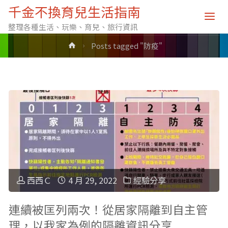
標籤: 防疫
千金不換育兒生活指南
整理各種生活、玩樂、育兒、旅行資訊
Home
Posts tagged "防疫"
西西Ｃ
4 月 29, 2022
經驗分享
連續被匡列兩次！從居家隔離到自主管
理，以我家為例的隔離資訊分享