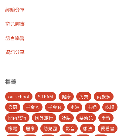
經驗分享
育兒趣事
語言學習
資訊分享
標籤
outschool
STEAM
健康
免費
兩歲多
公園
千金Ａ
千金Ｂ
南港
卡通
吃喝
國內旅行
國外旅行
妙語
嬰幼兒
學習
家電
居家
幼兒園
影音
想法
愛看書