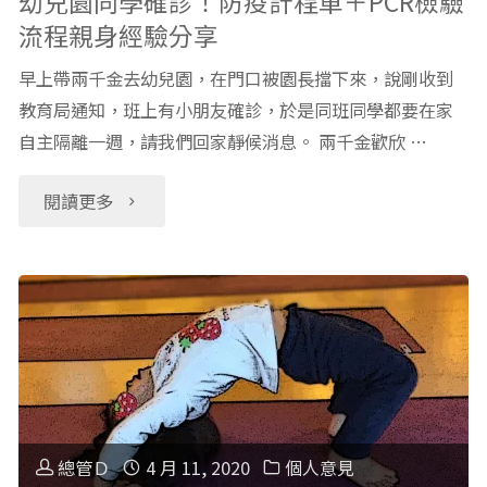
幼兒園同學確診！防疫計程車＋PCR檢驗
流程親身經驗分享
從
早上帶兩千金去幼兒園，在門口被園長擋下來，說剛收到
居
教育局通知，班上有小朋友確診，於是同班同學都要在家
自主隔離一週，請我們回家靜候消息。 兩千金歡欣 …
家
隔
"幼
閱讀更多
離
兒
到
園
自
同
主
學
管
確
總管Ｄ
4 月 11, 2020
個人意見