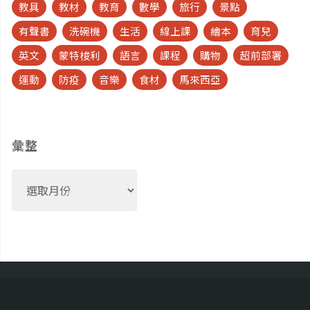
教具
教材
教育
數學
旅行
景點
有聲書
洗碗機
生活
線上課
繪本
育兒
英文
蒙特梭利
語言
課程
購物
超前部署
運動
防疫
音樂
食材
馬來西亞
彙整
彙
整