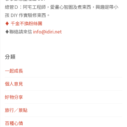
總管Ｄ：阿宅工程師，愛畫心智圖及煮東西，興趣是帶小
單：
孩 DIY 作實驗修東西。
總
♦️ 千金不換粉絲團
♦️聯絡請來信
info@idiri.net
架
構"
分類
一起成長
個人意見
好物分享
旅行／景點
百種心情