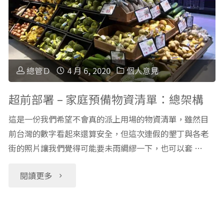
飲
署
食
–
(2)
家
總管Ｄ
4 月 6, 2020
個人意見
即
庭
超前部署 – 家庭預備物資清單：總架構
食
預
這是一份我們希望不會真的派上用場的物資清單，雖然目
前台灣的數字看起來還算安全，但這次連假的墾丁與各老
品、
備
街的照片讓我們覺得可能要未雨綢繆一下，也可以套 …
營
物
"超
閱讀更多
養
資
前
品、
清
部