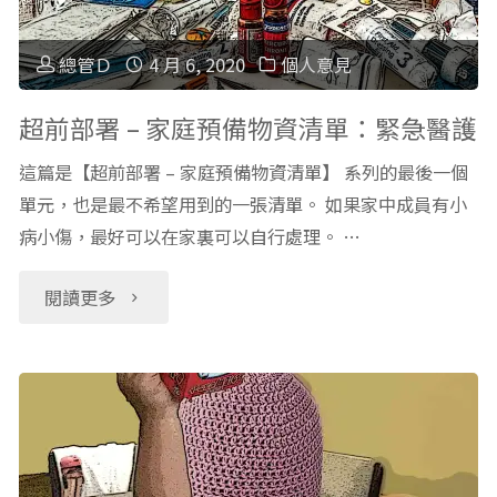
–
與
家
總管Ｄ
4 月 6, 2020
個人意見
運
庭
超前部署 – 家庭預備物資清單：緊急醫護
動
預
這篇是【超前部署 – 家庭預備物資清單】 系列的最後一個
單元，也是最不希望用到的一張清單。 如果家中成員有小
器
備
病小傷，最好可以在家裏可以自行處理。 …
材"
物
"超
閱讀更多
資
前
清
部
單：
署
教