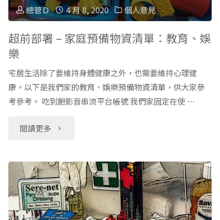
資
驗
家
總管Ｄ
4 月 8, 2020
個人意見
訊
流
庭
超前部署 – 家庭預備物資清單：教育、娛
分
樂
程
預
享"
宅居生活除了要維持身體健康之外，也需要維持心理健
親
備
康。以下是我們家的教育、娛樂預備物資清單，供大家參
身
考參考。 吃到飽影音串流平台帳號 我們家固定在使 …
物
經
資
"超
閱讀更多
驗
清
前
分
單：
部
享"
健
署
康