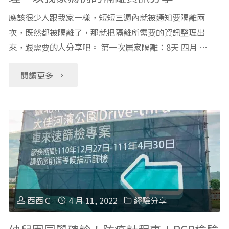
應該很少人跟我家一樣，短短三週內就被通知要隔離兩
次，既然都被隔離了，那就把隔離所需要的資訊整理出
來，跟需要的人分享吧。 第一次居家隔離：8天 四月 …
"連
閱讀更多
續
被
匡
列
兩
西西Ｃ
4 月 11, 2022
經驗分享
次！