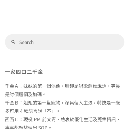
（非）
單：
署
必
飲
–
需
食
Se
家
Search
fo
品
(1)
庭
及
食
預
一家四口二千金
嬰
材"
備
千金Ａ：妹妹的第一個偶像，興趣是唱歌跳舞說話，專長
幼
是討價還價及加碼。
物
兒"
千金Ｂ：姐姐的第一隻寵物，深具個人主張，特技是一歲
資
多可用 4 種語言說「不」。
西西Ｃ：現役 PM 前文青，熱衷於優化生活及蒐集資訊，
清
事事都想整理出 SOP。