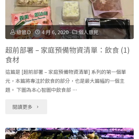
署
急
–
醫
家
總管Ｄ
4 月 6, 2020
個人意見
護"
庭
超前部署 – 家庭預備物資清單：飲食 (1)
食材
預
這篇是 [超前部署 – 家庭預備物資清單] 系列的第一個單
備
元，本篇將專注於飲食的部分，也是最大篇幅的一個主
題。 下圖為本心智圖中飲食部 …
物
資
"超
閱讀更多
清
前
單：
部