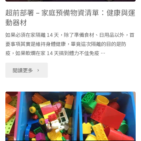
理，
診！
超前部署 – 家庭預備物資清單：健康與運
動器材
以
防
如果必須在家隔離 14 天，除了準備食材、日用品以外，首
我
疫
要事項其實是維持身體健康，畢竟這次隔離的目的是防
家
疫，如果軟爛在家 14 天搞到體力不佳免疫 …
計
為
程
"超
閱讀更多
例
車
前
的
＋
部
隔
PCR
署
離
檢
–