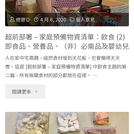
–
育、
家
總管Ｄ
4 月 6, 2020
個人意見
娛
庭
超前部署 – 家庭預備物資清單：飲食 (2)
樂"
即食品、營養品、（非）必需品及嬰幼兒
預
人在家中宅兩週，縱然食材堆到天花板，也會懶得天天
備
煮。這是 [超前部署 – 家庭預備物資清單] 中飲食主題的第
二篇，所有無關食材的部分都放在這裡。 …
物
資
"超
閱讀更多
清
前
單：
部
緊