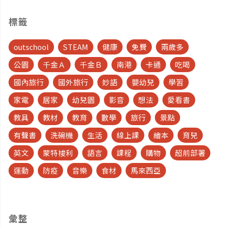
標籤
outschool
STEAM
健康
免費
兩歲多
公園
千金Ａ
千金Ｂ
南港
卡通
吃喝
國內旅行
國外旅行
妙語
嬰幼兒
學習
家電
居家
幼兒園
影音
想法
愛看書
教具
教材
教育
數學
旅行
景點
有聲書
洗碗機
生活
線上課
繪本
育兒
英文
蒙特梭利
語言
課程
購物
超前部署
運動
防疫
音樂
食材
馬來西亞
彙整