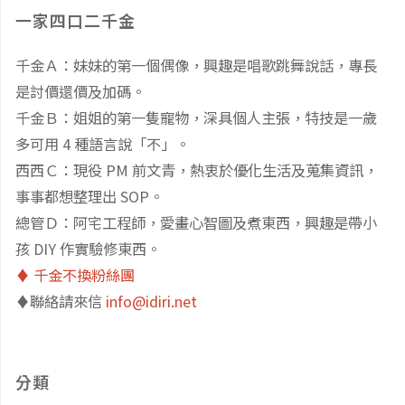
一家四口二千金
千金Ａ：妹妹的第一個偶像，興趣是唱歌跳舞說話，專長
是討價還價及加碼。
千金Ｂ：姐姐的第一隻寵物，深具個人主張，特技是一歲
多可用 4 種語言說「不」。
西西Ｃ：現役 PM 前文青，熱衷於優化生活及蒐集資訊，
事事都想整理出 SOP。
總管Ｄ：阿宅工程師，愛畫心智圖及煮東西，興趣是帶小
孩 DIY 作實驗修東西。
♦️ 千金不換粉絲團
♦️聯絡請來信
info@idiri.net
分類