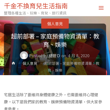
千金不換育兒生活指南
整理各種生活、玩樂、育兒、旅行資訊
個人意見
超前部署 – 家庭預備物資清單：教
育、娛樂
Posted by
總管Ｄ
on
4 月 8, 2020
Home
個人意見
超前部署 – 家庭預備物資清單：教
育、娛樂
宅居生活除了要維持身體健康之外，也需要維持心理健
康。以下是我們家的教育、娛樂預備物資清單，供大家參
考參考。