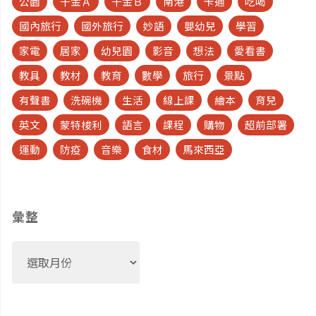
公園
千金Ａ
千金Ｂ
南港
卡通
吃喝
國內旅行
國外旅行
妙語
嬰幼兒
學習
家電
居家
幼兒園
影音
想法
愛看書
教具
教材
教育
數學
旅行
景點
有聲書
洗碗機
生活
線上課
繪本
育兒
英文
蒙特梭利
語言
課程
購物
超前部署
運動
防疫
音樂
食材
馬來西亞
彙整
彙
整