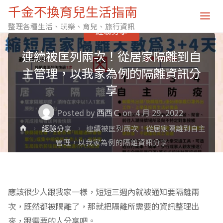
千金不換育兒生活指南
整理各種生活、玩樂、育兒、旅行資訊
經驗分享
連續被匡列兩次！從居家隔離到自
主管理，以我家為例的隔離資訊分
享
Posted by
西西Ｃ
on
4 月 29, 2022
Home
經驗分享
連續被匡列兩次！從居家隔離到自主
管理，以我家為例的隔離資訊分享
應該很少人跟我家一樣，短短三週內就被通知要隔離兩
次，既然都被隔離了，那就把隔離所需要的資訊整理出
來，跟需要的人分享吧。