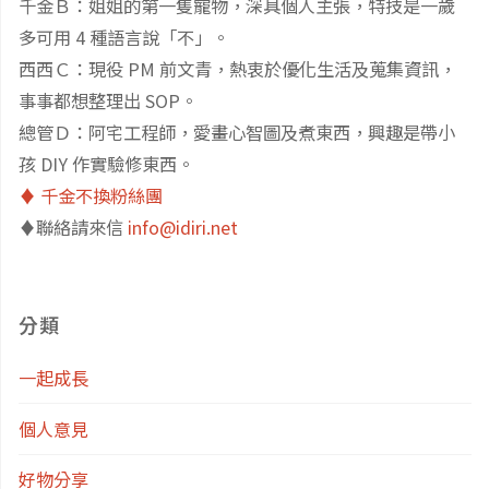
千金Ｂ：姐姐的第一隻寵物，深具個人主張，特技是一歲
多可用 4 種語言說「不」。
西西Ｃ：現役 PM 前文青，熱衷於優化生活及蒐集資訊，
事事都想整理出 SOP。
總管Ｄ：阿宅工程師，愛畫心智圖及煮東西，興趣是帶小
孩 DIY 作實驗修東西。
♦️ 千金不換粉絲團
♦️聯絡請來信
info@idiri.net
分類
一起成長
個人意見
好物分享