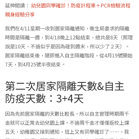
延伸閱讀：
幼兒園同學確診！防疫計程車＋PCR檢驗流程
親身經驗分享
我們在4/11星期一收到居家隔離通知，衛生局要求的隔離
時間是隔離一週，到4/18晚上12點結束，總共是8天（照理
說是10天，不過似乎是因為碰到週末，所以少了２天）。
居家隔離結束後，隨即進入自主隔離階段，從4月19號開始
7天，到4月25號半夜結束。
第二次居家隔離天數&自主
防疫天數：3+4天
因為先前居家隔離的天數比較長，所以自主管理時期兩千
金就可以正常去幼兒園上課。不過兩千金才僅僅返校上課
五天，幼稚園又接到通知，班上又有同學確診了……，我