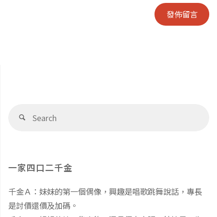
Se
Search
fo
一家四口二千金
千金Ａ：妹妹的第一個偶像，興趣是唱歌跳舞說話，專長
是討價還價及加碼。