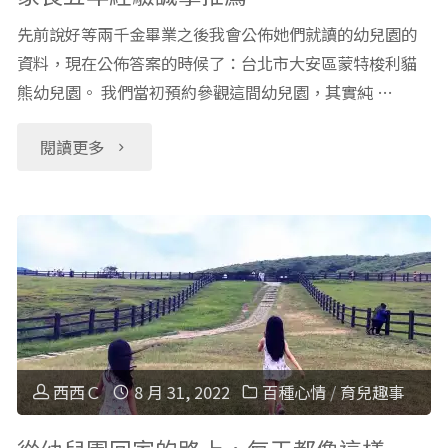
先前說好等兩千金畢業之後我會公佈她們就讀的幼兒園的
資料，現在公佈答案的時候了：台北市大安區蒙特梭利貓
熊幼兒園。 我們當初預約參觀這間幼兒園，其實純 …
"台
閱讀更多
北
大
安
區
蒙
西西Ｃ
8 月 31, 2022
百種心情
/
育兒趣事
特