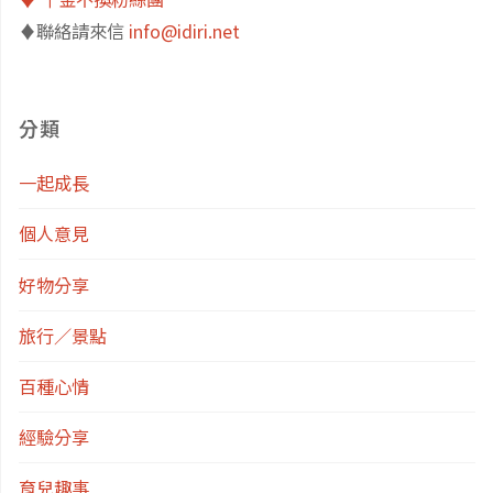
♦️聯絡請來信
info@idiri.net
真
園
實
清
分類
事
單：
一起成長
件
南
個人意見
分
港
好物分享
享
區
旅行／景點
（上）"
／
百種心情
內
經驗分享
湖
育兒趣事