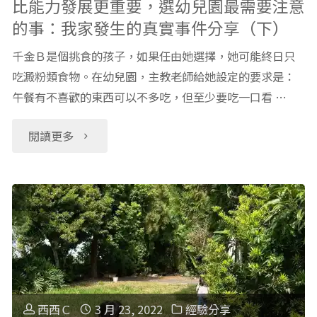
比能力發展更重要，選幼兒園最需要注意
生
的事：我家發生的真實事件分享（下）
路
家
千金Ｂ是個挑食的孩子，如果任由她選擇，她可能終日只
上，
吃澱粉類食物。在幼兒園，主教老師給她設定的要求是：
長
午餐有不喜歡的東西可以不多吃，但至少要吃一口看 …
每
五
天
"比
閱讀更多
年
都
能
經
像
力
驗
這
發
誠
樣"
展
摯
更
西西Ｃ
3 月 23, 2022
經驗分享