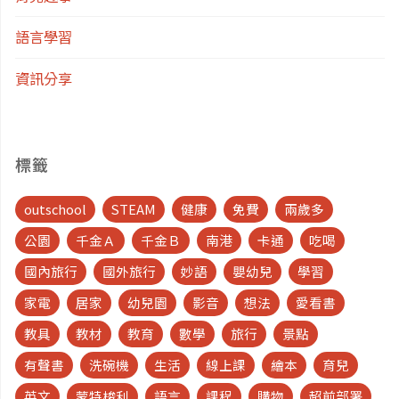
區"
語言學習
資訊分享
標籤
outschool
STEAM
健康
免費
兩歲多
公園
千金Ａ
千金Ｂ
南港
卡通
吃喝
國內旅行
國外旅行
妙語
嬰幼兒
學習
家電
居家
幼兒園
影音
想法
愛看書
教具
教材
教育
數學
旅行
景點
有聲書
洗碗機
生活
線上課
繪本
育兒
英文
蒙特梭利
語言
課程
購物
超前部署