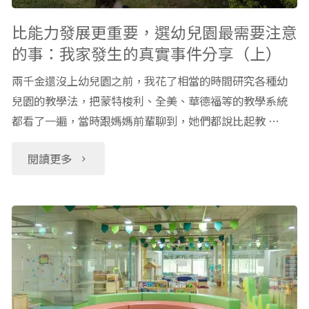
推
重
比能力發展更重要，選幼兒園最需要注意
薦"
的事：我家發生的真實事件分享（上）
要，
兩千金還沒上幼兒園之前，我花了相當的時間研究各種幼
選
兒園的教學法，把蒙特梭利、全美、華德福等的教學系統
都看了一遍，當時跟媽媽前輩聊到，她們都說比起教 …
幼
兒
"比
閱讀更多
園
能
最
力
需
發
要
展