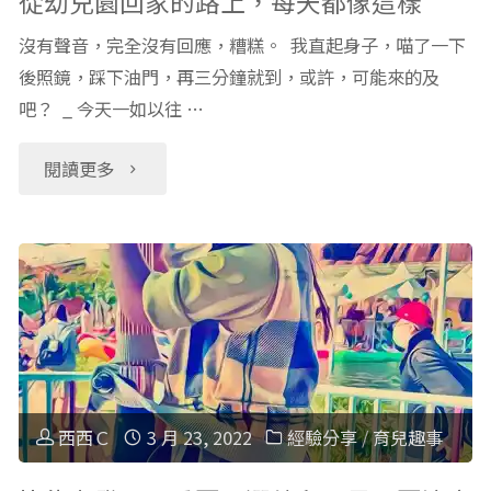
從幼兒園回家的路上，每天都像這樣
梭
沒有聲音，完全沒有回應，糟糕。 我直起身子，喵了一下
後照鏡，踩下油門，再三分鐘就到，或許，可能來的及
利
吧？ _ 今天一如以往 …
貓
"從
閱讀更多
熊
幼
幼
兒
兒
園
園，
回
畢
家
西西Ｃ
3 月 23, 2022
經驗分享
/
育兒趣事
業
的