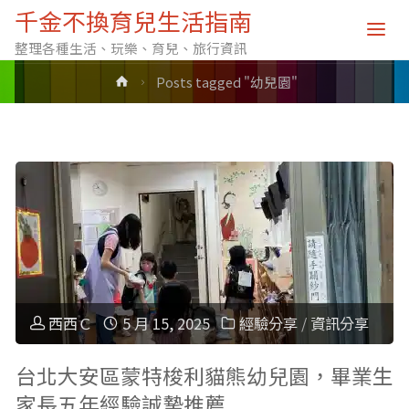
標籤: 幼兒園
千金不換育兒生活指南
整理各種生活、玩樂、育兒、旅行資訊
Home
Posts tagged "幼兒園"
西西Ｃ
5 月 15, 2025
經驗分享
/
資訊分享
台北大安區蒙特梭利貓熊幼兒園，畢業生
家長五年經驗誠摯推薦