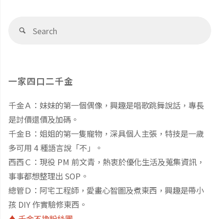
要
訊】
實
Se
注
台
Search
fo
事
意
北
件
的
市
一家四口二千金
分
事：
蒙
千金Ａ：妹妹的第一個偶像，興趣是唱歌跳舞說話，專長
享
是討價還價及加碼。
我
特
千金Ｂ：姐姐的第一隻寵物，深具個人主張，特技是一歲
（下）"
家
梭
多可用 4 種語言說「不」。
西西Ｃ：現役 PM 前文青，熱衷於優化生活及蒐集資訊，
發
利
事事都想整理出 SOP。
總管Ｄ：阿宅工程師，愛畫心智圖及煮東西，興趣是帶小
生
幼
孩 DIY 作實驗修東西。
的
兒
♦️ 千金不換粉絲團