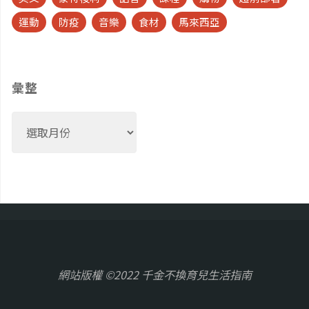
運動
防疫
音樂
食材
馬來西亞
彙整
彙
整
網站版權 ©2022 千金不換育兒生活指南