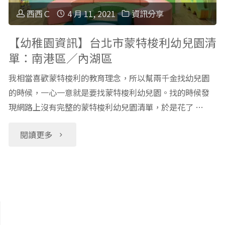
注
更
西西Ｃ
4 月 11, 2021
資訊分享
意
重
【幼稚園資訊】台北市蒙特梭利幼兒園清
單：南港區／內湖區
的
要，
我相當喜歡蒙特梭利的教育理念，所以幫兩千金找幼兒園
事：
選
的時候，一心一意就是要找蒙特梭利幼兒園。找的時候發
我
現網路上沒有完整的蒙特梭利幼兒園清單，於是花了 …
幼
家
兒
"【幼
閱讀更多
發
園
稚
生
最
園
的
需
資
真