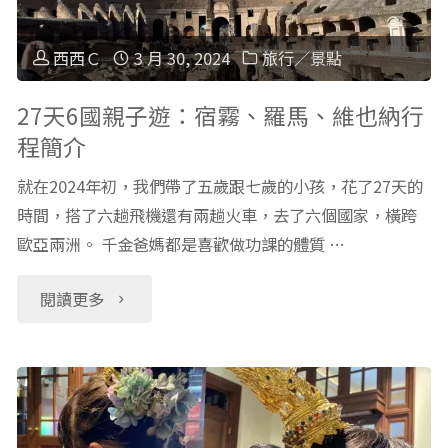
親
經
子
西西Ｃ
3 月 30, 2024
旅行／景點
歷：
遊：
27天6國親子遊：宿霧、羅馬、維也納行
程簡介
土
布
就在2024年初，我們帶了五歲跟七歲的小孩，花了27天的
耳
達
時間，搭了六趟飛機還有兩趟火車，去了六個國家，橫跨
其
歐亞兩洲。 千金爸媽都是喜歡做功課的體質 …
佩
浴
斯
"27
閱讀更多
初
+伊
天
體
斯
6
驗"
坦
國