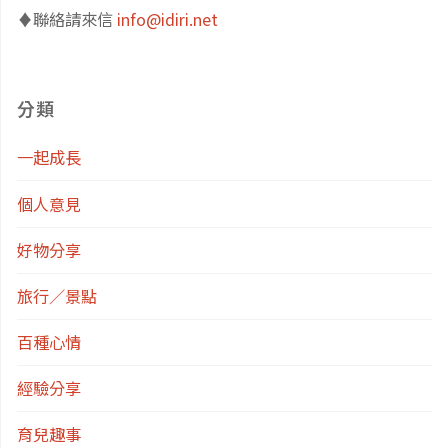
洋
摩"
♦️聯絡請來信
info@idiri.net
絲
綢
分類
飯
一起成長
店、
個人意見
都
好物分享
會
旅行／景點
飯
百種心情
經驗分享
店、
育兒趣事
智