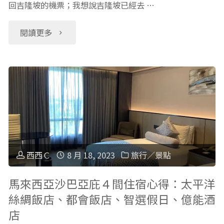
回吉隆坡的機票；我想說吉隆坡已經去 …
惹
耶
注
糕、
河、
"檳
閱讀更多
意
傳
逛
城
事
統
暹
親
項"
甜
羅
子
點、
博
旅
坦
物
行
西西Ｃ
8 月 18, 2023
旅行／景點
都
館"
景
馬來西亞沙巴亞庇４間住宿心得：太平洋
絲綢飯店、都會飯店、智選假日、億能酒
里
點：
店
烤