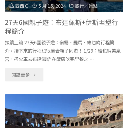
吉
蹟
西西Ｃ
5 月 15, 2024
旅行／景點
隆
澡
27天6國親子遊：布達佩斯+伊斯坦堡行
程簡介
坡
堂
接續上篇 27天6國親子遊：宿霧、羅馬、維也納行程簡
餐
裡，
介，接下來的行程也很適合親子同遊！ 1/29：維也納美泉
廳
宮，搭火車去布達佩斯 在飯店吃完早餐之 …
台
超
灣
"27
閱讀更多
美
父
天
味"
親
6
親
國
身