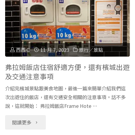
文
納
化
行
體
程
驗】
西西Ｃ
11 月 7, 2023
旅行／景點
簡
帶
弗拉姆飯店住宿舒適方便，還有檳城出遊
介"
及交通注意事項
孩
介紹完檳城景點跟美食地圖，最後一篇來簡單介紹我們這
子
次出遊住的飯店，還有交通安全相關的注意事項。話不多
說，這就開始： 弗拉姆飯店Frame Hote …
體
驗
"弗
閱讀更多
泰