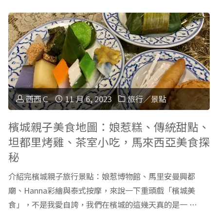
拉
國
姆
傳
飯
統
店
的
住
西西Ｃ
11 月 6, 2023
旅行／景點
魅
宿
檳城親子美食地圖：娘惹糕、傳統甜點、
坦都里烤雞、茶室小吃，馬來西亞美食探
力：
舒
秘
去
適
介紹完檳城親子旅行景點：娘惹博物館、馬里安曼興都
鄭
方
廟、Hanna彩繪與泰式按摩，來說一下重頭戲「檳城美
食」，不是我愛自誇，我們在檳城的這幾天真的是一 …
王
便，