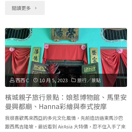
"檳
閱讀更多
廟
還
城
穿
有
親
泰
檳
子
服、
城
美
搭
出
食
船
西西Ｃ
10 月 5, 2023
旅行／景點
遊
地
遊
檳城親子旅行景點：娘惹博物館、馬里安
及
曼興都廟、Hanna彩繪與泰式按摩
圖：
昭
交
我很喜歡馬來西亞的多元文化風情，先前造訪過東馬沙巴
娘
披
通
跟西馬吉隆坡，最近看到 AirAsia 大特價，忍不住入手了來