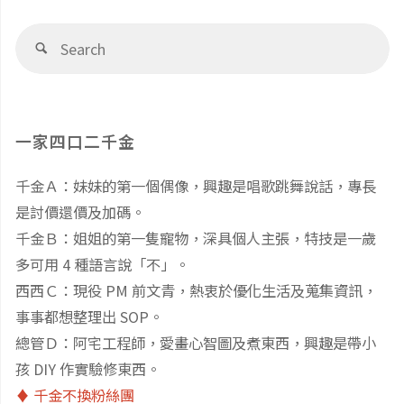
庇
美
覽
都
Se
Search
fo
４
食
廟、
間
探
Hanna
一家四口二千金
住
秘"
彩
千金Ａ：妹妹的第一個偶像，興趣是唱歌跳舞說話，專長
宿
繪
是討價還價及加碼。
心
千金Ｂ：姐姐的第一隻寵物，深具個人主張，特技是一歲
與
多可用 4 種語言說「不」。
得：
泰
西西Ｃ：現役 PM 前文青，熱衷於優化生活及蒐集資訊，
事事都想整理出 SOP。
太
式
總管Ｄ：阿宅工程師，愛畫心智圖及煮東西，興趣是帶小
平
孩 DIY 作實驗修東西。
按
♦️ 千金不換粉絲團