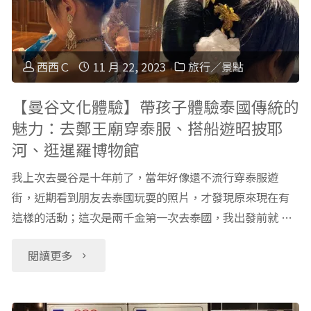
堡
親
行
子
西西Ｃ
11 月 22, 2023
旅行／景點
程
遊：
【曼谷文化體驗】帶孩子體驗泰國傳統的
魅力：去鄭王廟穿泰服、搭船遊昭披耶
簡
宿
河、逛暹羅博物館
介"
霧、
我上次去曼谷是十年前了，當年好像還不流行穿泰服遊
羅
街，近期看到朋友去泰國玩耍的照片，才發現原來現在有
這樣的活動；這次是兩千金第一次去泰國，我出發前就 …
馬、
"【曼
閱讀更多
維
谷
也