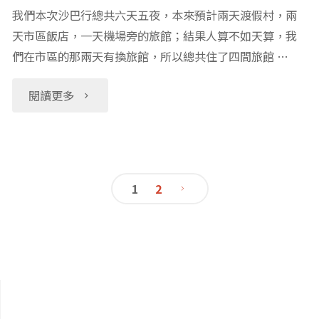
娘
我們本次沙巴行總共六天五夜，本來預計兩天渡假村，兩
雞、
惹
天市區飯店，一天機場旁的旅館；結果人算不如天算，我
們在市區的那兩天有換旅館，所以總共住了四間旅館 …
茶
博
"馬
閱讀更多
室
物
來
小
館、
西
吃，
馬
1
2
亞
馬
里
文
沙
來
安
章
巴
西
曼
導
亞
亞
興