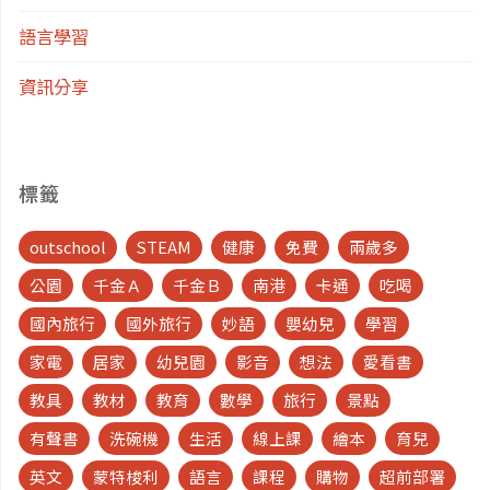
語言學習
選
資訊分享
假
日、
標籤
億
outschool
STEAM
健康
免費
兩歲多
能
公園
千金Ａ
千金Ｂ
南港
卡通
吃喝
酒
國內旅行
國外旅行
妙語
嬰幼兒
學習
店"
家電
居家
幼兒園
影音
想法
愛看書
教具
教材
教育
數學
旅行
景點
有聲書
洗碗機
生活
線上課
繪本
育兒
英文
蒙特梭利
語言
課程
購物
超前部署