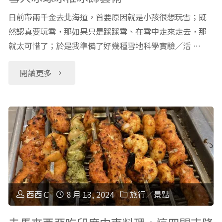
日前帶兩千金去北海道，首要原因就是小孩很想玩雪；既
然認真要玩雪，那如果只是踩踩雪、在雪中走來走去，那
就太可惜了；於是我準備了好幾種雪地科學實驗／活 …
"日
閱讀更多
本
北
海
道
玩
西西Ｃ
8 月 13, 2024
旅行／景點
雪