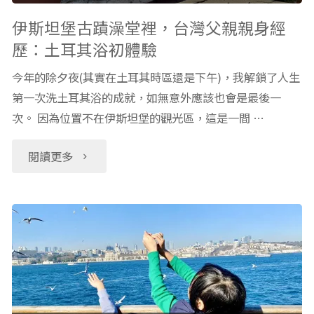
冰
印
伊斯坦堡古蹟澡堂裡，台灣父親親身經
歷：土耳其浴初體驗
球
度
今年的除夕夜(其實在土耳其時區還是下午)，我解鎖了人生
冰
中
第一次洗土耳其浴的成就，如無意外應該也會是最後一
椎
次。 因為位置不在伊斯坦堡的觀光區，這是一間 …
東
冰
料
"伊
閱讀更多
飾
理，
斯
藝
這
坦
術"
四
堡
間
古