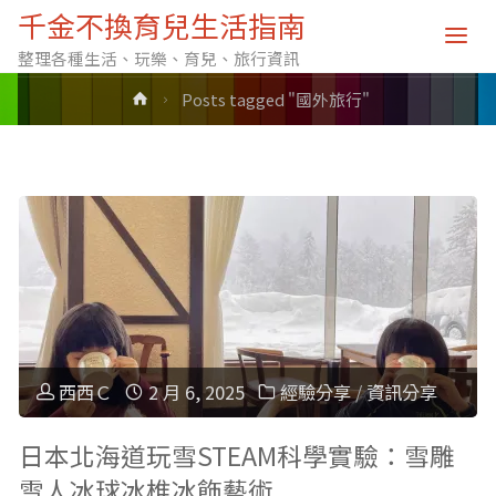
標籤: 國外旅行
千金不換育兒生活指南
整理各種生活、玩樂、育兒、旅行資訊
Home
Posts tagged "國外旅行"
西西Ｃ
2 月 6, 2025
經驗分享
/
資訊分享
日本北海道玩雪STEAM科學實驗：雪雕
雪人冰球冰椎冰飾藝術