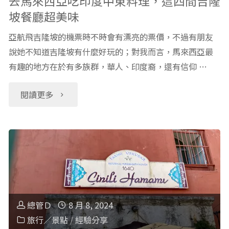
去馬來西亞吃印度中東料理，這四間吉隆
坡餐廳超美味
STEAM
亞航飛吉隆坡的機票時不時會有漂亮的票價，不過有朋友
科
說她不知道吉隆坡有什麼好玩的；對我而言，馬來西亞最
有趣的地方在於有多族群，華人、印度裔，還有信仰 …
學
實
"去
閱讀更多
驗：
馬
雪
來
雕
西
雪
亞
總管Ｄ
8 月 8, 2024
人
吃
旅行／景點
/
經驗分享