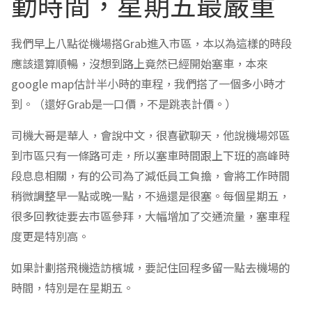
勤時間，星期五最嚴重
我們早上八點從機場搭Grab進入市區，本以為這樣的時段
應該還算順暢，沒想到路上竟然已經開始塞車，本來
google map估計半小時的車程，我們搭了一個多小時才
到。（還好Grab是一口價，不是跳表計價。）
司機大哥是華人，會說中文，很喜歡聊天，他說機場郊區
到市區只有一條路可走，所以塞車時間跟上下班的高峰時
段息息相關，有的公司為了減低員工負擔，會將工作時間
稍微調整早一點或晚一點，不過還是很塞。每個星期五，
很多回教徒要去市區參拜，大幅增加了交通流量，塞車程
度更是特別高。
如果計劃搭飛機造訪檳城，要記住回程多留一點去機場的
時間，特別是在星期五。