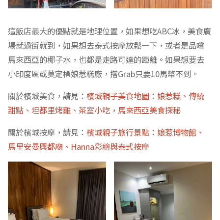
這飯店最大的優點就是地理位置，如果想吃ABC冰，美食廣
場就過街就到，如果想去泰式按摩放鬆一下，或者是品嚐
馬來西亞的椰子水，也都是走路可達的距離。如果想要去
小印度區或莫定標娘惹糕廠，搭Grab只要10馬幣不到。
關於檳城美食，請見：
檳城親子美食地圖：娘惹糕、傳統
甜點、坦都里烤雞、茶室小吃，馬來西亞美食探秘
關於檳城按摩，請見：
檳城親子旅行景點：娘惹博物館、
馬里安曼興都廟、Hanna彩繪與泰式按摩