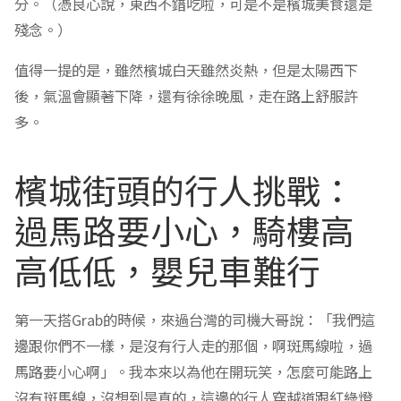
分。（憑良心說，東西不錯吃啦，可是不是檳城美食還是
殘念。）
值得一提的是，雖然檳城白天雖然炎熱，但是太陽西下
後，氣溫會顯著下降，還有徐徐晚風，走在路上舒服許
多。
檳城街頭的行人挑戰：
過馬路要小心，騎樓高
高低低，嬰兒車難行
第一天搭Grab的時候，來過台灣的司機大哥說：「我們這
邊跟你們不一樣，是沒有行人走的那個，啊斑馬線啦，過
馬路要小心啊」。我本來以為他在開玩笑，怎麼可能路上
沒有斑馬線，沒想到是真的，這邊的行人穿越道跟紅綠燈