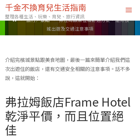
千金不換育兒生活指南
Posted by
西西Ｃ
on
11 月 7, 2023
整理各種生活、玩樂、育兒、旅行資訊
Home
旅行／景點
弗拉姆飯店住宿舒適方便，還有檳
城出遊及交通注意事項
介紹完檳城景點跟美食地圖，最後一篇來簡單介紹我們這
次出遊住的飯店，還有交通安全相關的注意事項。話不多
說，這就開始：
弗拉姆飯店Frame Hotel
乾淨平價，而且位置絕
佳