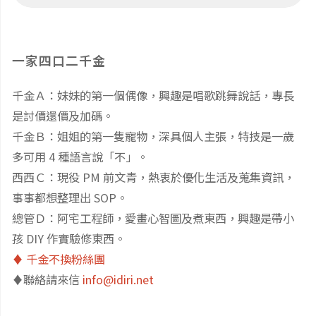
一家四口二千金
千金Ａ：妹妹的第一個偶像，興趣是唱歌跳舞說話，專長
是討價還價及加碼。
千金Ｂ：姐姐的第一隻寵物，深具個人主張，特技是一歲
多可用 4 種語言說「不」。
西西Ｃ：現役 PM 前文青，熱衷於優化生活及蒐集資訊，
事事都想整理出 SOP。
總管Ｄ：阿宅工程師，愛畫心智圖及煮東西，興趣是帶小
孩 DIY 作實驗修東西。
♦️ 千金不換粉絲團
♦️聯絡請來信
info@idiri.net