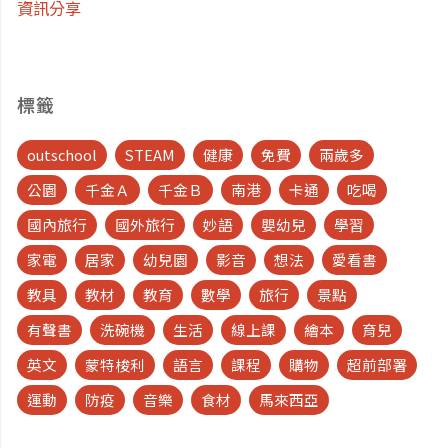
資訊分享
標籤
outschool
STEAM
健康
免費
兩歲多
公園
千金Ａ
千金Ｂ
南港
卡通
吃喝
國內旅行
國外旅行
妙語
嬰幼兒
學習
家電
居家
幼兒園
影音
想法
愛看書
教具
教材
教育
數學
旅行
景點
有聲書
洗碗機
生活
線上課
繪本
育兒
英文
蒙特梭利
語言
課程
購物
超前部署
運動
防疫
音樂
食材
馬來西亞