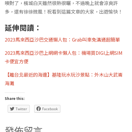
噢對了，檳城白天雖然很熱很曬，不過晚上就會涼爽許
多，還有徐徐微風！祝看到這篇文章的大家，出遊愉快！
延伸閱讀：
2023馬來西亞沙巴交通懶人包：Grab叫車免溝通超簡單
2023馬來西亞沙巴上網網卡懶人包：機場買DIGI上網SIM
卡便宜方便
【離台北最近的海邊】基隆玩水玩沙景點：外木山大武崙
海灘
Share this:
Twitter
Facebook
發佈留言