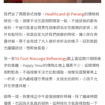
我們去了兩間泰式按摩，
HealthLand @ Penang
的價格稍
微低一些，按摩手法也是相對隨意一點，不過該做的都有
做到，不過可能會出現男性按摩師為女性服務的安排；另
外有點特別，就是店家允許我們按摩的時候，讓小孩在旁
邊待著，兩千金見證了大人被折來折去的樣子，回到旅館
也躍躍欲試，想照做看看。
另一家
SS Foot Massage Reflexology
跟上面這間只相隔幾
步的距離，Happy Hour的價格比晚上優惠不少，這間價格
相對較高，不過按摩手法也比較細緻，按摩完還簡單奉上
一杯茶。店內嚴格遵守男按男、女按女的原則，小孩不允
許在旁邊待著。
順帶一提，我覺得正中午是個按摩好時機，除了離峰時間
優惠，也因為天氣真的很熱，這時候在冷氣房裡放鬆一下