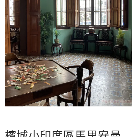
檳城小印度區馬里安曼