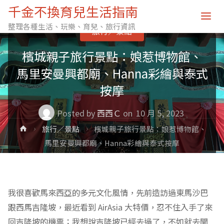
千金不換育兒生活指南
整理各種生活、玩樂、育兒、旅行資訊
旅行／景點
檳城親子旅行景點：娘惹博物館、
馬里安曼興都廟、Hanna彩繪與泰式
按摩
Posted by
西西Ｃ
on
10 月 5, 2023
Home
旅行／景點
檳城親子旅行景點：娘惹博物館、
馬里安曼興都廟、Hanna彩繪與泰式按摩
我很喜歡馬來西亞的多元文化風情，先前造訪過東馬沙巴
跟西馬吉隆坡，最近看到 AirAsia 大特價，忍不住入手了來
回吉隆坡的機票；我想說吉隆坡已經去過了，不如就去聞