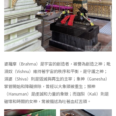
婆羅摩（Brahma）是宇宙的創造者，被譽為創造之神；毗
濕奴（Vishnu）維持著宇宙的秩序和平衡，是守護之神；
濕婆（Shiva）則是毀滅與再生的主宰；象神（Ganesha）
掌管開始和障礙排除，曾經以大象頭被重生；猴神
（Hanuman）是虔誠和力量的象徵；而迦梨（Kali）則是
破壞和時間的女神，常被描述為吐著血紅舌頭。