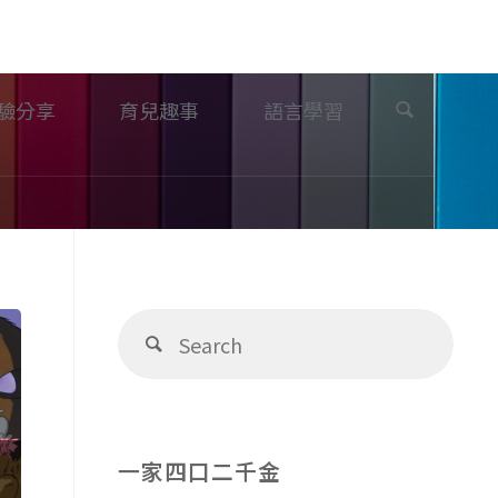
Search
驗分享
育兒趣事
語言學習
Sear
Search
for:
一家四口二千金