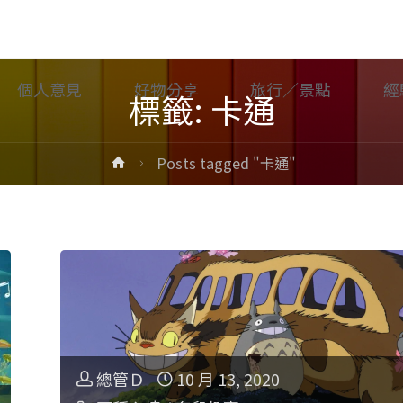
個人意見
好物分享
旅行／景點
經
標籤: 卡通
Home
Posts tagged "卡通"
總管Ｄ
10 月 13, 2020