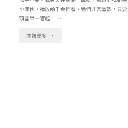
小傢伙，播放給千金們看，她們非常喜歡，只要
版
頭音樂一響起， …
巧
"幼
閱讀更多
虎：
兒
小
法
老
文：
虎
小
丹
驢
尼
托