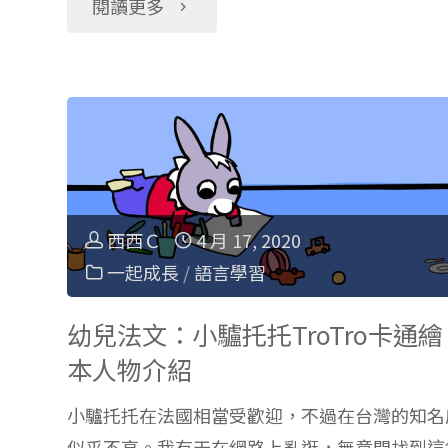
"【Youtube
閱讀更多
小
孩
英
文
西西Ｃ
4 月 17, 2020
一起成長
/
語言學習
卡
通】
幼兒法文：小驢托托TroTro卡通繪
本人物介紹
美
小驢托托在法國相當受歡迎，不過在台灣的知名
國
似乎不高。我有天在網路上亂逛，無意間找到這