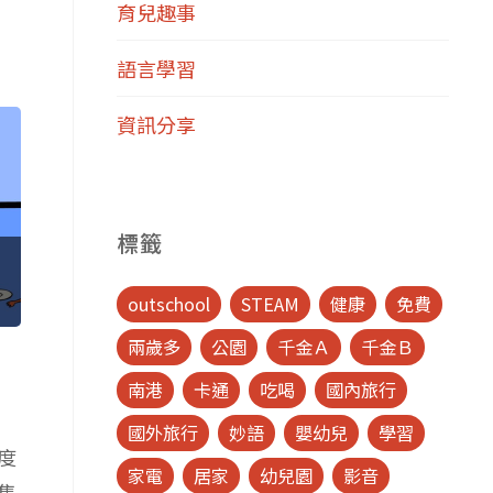
育兒趣事
語言學習
資訊分享
標籤
outschool
STEAM
健康
免費
兩歲多
公園
千金Ａ
千金Ｂ
南港
卡通
吃喝
國內旅行
國外旅行
妙語
嬰幼兒
學習
度
家電
居家
幼兒園
影音
隻