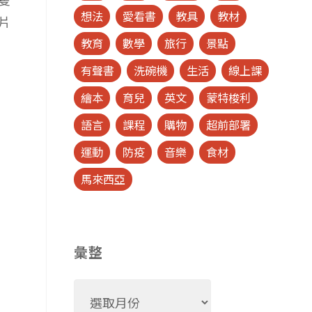
想法
愛看書
教具
教材
片
教育
數學
旅行
景點
有聲書
洗碗機
生活
線上課
繪本
育兒
英文
蒙特梭利
語言
課程
購物
超前部署
運動
防疫
音樂
食材
馬來西亞
彙整
彙