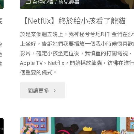
百種心情
/
育兒趣事
底
【Netflix】終於給小孩看了龍貓
於是某個週五晚上，我神秘兮兮地叫千金們在沙
上坐好，告訴她們我要播放一個我小時候很喜歡
會
影片，確定小孩坐定位後，我慎重的打開電視、
她
Apple TV、Netflix，開始播放龍貓，彷彿在進
殊
個重要的儀式。
"【Netflix】
閱讀更多
終
於