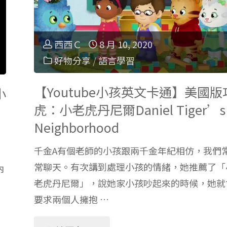
給
小
西西Ｃ
8 月 10, 2020
好物分享
/
語言學習
孩
【Youtube小孩英文卡通】美國版
看
小
虎：小老虎丹尼爾Daniel Tiger’s
了
Neighborhood
龍
千金A有個老師的小孩跟兩千金年紀相仿，我們
常聊天。有次講到處理小孩的情緒，她推薦了「
內
貓"
老虎丹尼爾」，說她家小孩吵起來的時候，她就
要求兩個人擁抱 …