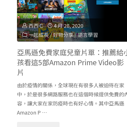
兒
科
西西Ｃ
4 月 28, 2020
一起成長
/
好物分享
/
語言學習
普
亞馬遜免費家庭兒童片單：推薦給
卡
孩看這5部Amazon Prime Video影
通：
片
Octonauts
由於疫情的關係，全球現在有很多人被迫待在家
中，於是很多網路服務也在這個時候提供免費的
海
容，讓大家在家防疫時也有好心情。其中亞馬遜
Amazon P …
底