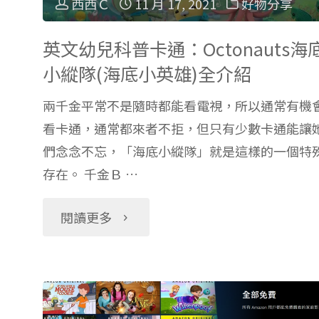
西西Ｃ
11 月 17, 2021
好物分享
英文幼兒科普卡通：Octonauts海
小縱隊(海底小英雄)全介紹
兩千金平常不是隨時都能看電視，所以通常有機
看卡通，通常都來者不拒，但只有少數卡通能讓
們念念不忘，「海底小縱隊」就是這樣的一個特
存在。 千金Ｂ …
"英
閱讀更多
文
幼