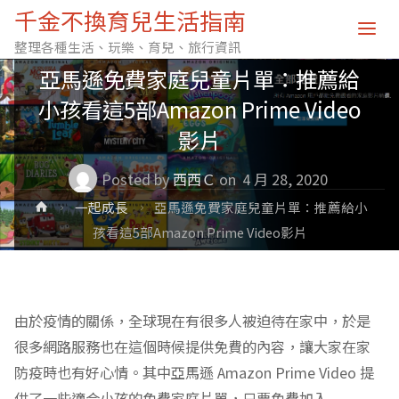
千金不換育兒生活指南
一起成長
好物分享
語言學習
整理各種生活、玩樂、育兒、旅行資訊
亞馬遜免費家庭兒童片單：推薦給
小孩看這5部Amazon Prime Video
影片
Posted by
西西Ｃ
on
4 月 28, 2020
Home
一起成長
亞馬遜免費家庭兒童片單：推薦給小
孩看這5部Amazon Prime Video影片
由於疫情的關係，全球現在有很多人被迫待在家中，於是
很多網路服務也在這個時候提供免費的內容，讓大家在家
防疫時也有好心情。其中亞馬遜 Amazon Prime Video 提
供了一些適合小孩的免費家庭片單，只要免費加入