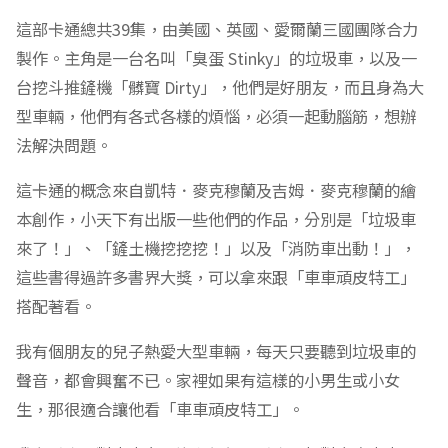
這部卡通總共39集，由美國、英國、愛爾蘭三國團隊合力
製作。主角是一台名叫「臭蛋 Stinky」的垃圾車，以及一
台挖斗推鏟機「髒寶 Dirty」，他們是好朋友，而且身為大
型車輛，他們有各式各樣的煩惱，必須一起動腦筋，想辦
法解決問題。
這卡通的概念來自凱特．麥克穆蘭及吉姆．麥克穆蘭的繪
本創作，小天下有出版一些他們的作品，分別是「垃圾車
來了！」、「鏟土機挖挖挖！」以及「消防車出動！」，
這些書得過許多書界大獎，可以拿來跟「車車頑皮特工」
搭配著看。
我有個朋友的兒子熱愛大型車輛，每天只要聽到垃圾車的
聲音，都會興奮不已。家裡如果有這樣的小男生或小女
生，那很適合讓他看「車車頑皮特工」。