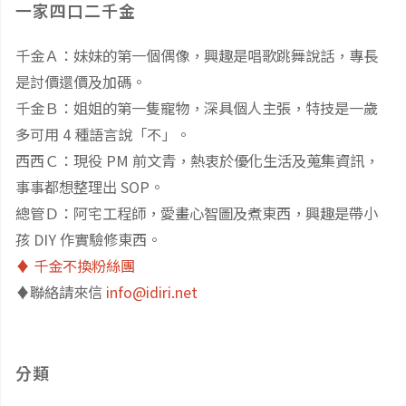
一家四口二千金
千金Ａ：妹妹的第一個偶像，興趣是唱歌跳舞說話，專長
是討價還價及加碼。
千金Ｂ：姐姐的第一隻寵物，深具個人主張，特技是一歲
多可用 4 種語言說「不」。
西西Ｃ：現役 PM 前文青，熱衷於優化生活及蒐集資訊，
事事都想整理出 SOP。
總管Ｄ：阿宅工程師，愛畫心智圖及煮東西，興趣是帶小
孩 DIY 作實驗修東西。
♦️ 千金不換粉絲團
♦️聯絡請來信
info@idiri.net
分類