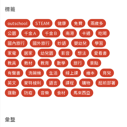
標籤
outschool
STEAM
健康
免費
兩歲多
公園
千金Ａ
千金Ｂ
南港
卡通
吃喝
國內旅行
國外旅行
妙語
嬰幼兒
學習
家電
居家
幼兒園
影音
想法
愛看書
教具
教材
教育
數學
旅行
景點
有聲書
洗碗機
生活
線上課
繪本
育兒
英文
蒙特梭利
語言
課程
購物
超前部署
運動
防疫
音樂
食材
馬來西亞
彙整