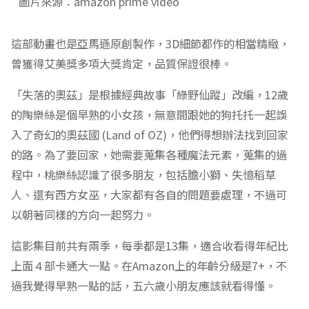
圖片來源：amazon prime video
這部動畫也是亞馬遜原創製作，3D細節都作的相當精緻，
曾獲得艾美獎多項大獎肯定，品質保證很棒。
「失落的奧茲」是根據經典故事「綠野仙蹤」改編，12歲
的陶樂絲是個早熟的小女孩，無意間跟她的狗托托一起誤
入了奇幻的奧茲國 (Land of OZ)，他們得想辦法找到回家
的路。為了要回家，她需要蒐集各種魔法元素，蒐集的過
程中，桃樂絲認識了很多朋友，包括膽小獅、失憶稻草
人、還有西方女巫，大家都有各自的問題要處理，不過可
以朝著同樣的方向一起努力。
這影集目前共有兩季，每季都是13集，適合收看得年紀比
上面４部卡通大一點。在Amazon上的年齡分級是7+，不
過我覺得早熟一點的話，五六歲小朋友應該就看得懂。