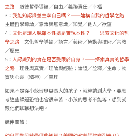
之路
道德哲學導論╱自由╱義務責任╱幸福
3：
我能夠認識並主宰自己嗎？──建構自我的哲學之路
主體哲學導論╱意識與無意識╱知覺╱他人╱欲望
4：
文化是讓人脫離本性還是實現本性？──思索文化的哲
學之路
文化哲學導論╱語言╱藝術╱勞動與技術╱宗教
╱歷史
5：
人認識到的實在是否受限於自身？──探索真實的哲學
之路
理性與真實╱理論與經驗；論證╱詮釋╱生命；物
質與心靈（精神）╱真理
如果不是從小練習思辯長大的孩子，就算讀到大學，要思
考這些課題恐怕也會很辛苦。小孩的思考不能等，想到就
跟他們聊聊想法吧。
延伸閱讀：
幼兒園階段該學哪些知識？美國幼教老師建議列表 (1)