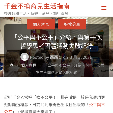
千金不換育兒生活指南
整理各種生活、玩樂、育兒、旅行資訊
個人意見
好物分享
「公平與不公平」介紹，與第一次
哲學思考團體活動失敗紀錄
Posted by
西西Ｃ
on
3 月 3, 2021
Home
個人意見
「公平與不公平」介紹，與第一次哲
學思考團體活動失敗紀錄
最近千金Ａ常把「這不公平！」掛在嘴邊，於是我很想跟
她討論這概念，日前找到米奇巴出版社出版的「
公平與不
公平
」，覺得真是太幸運了。