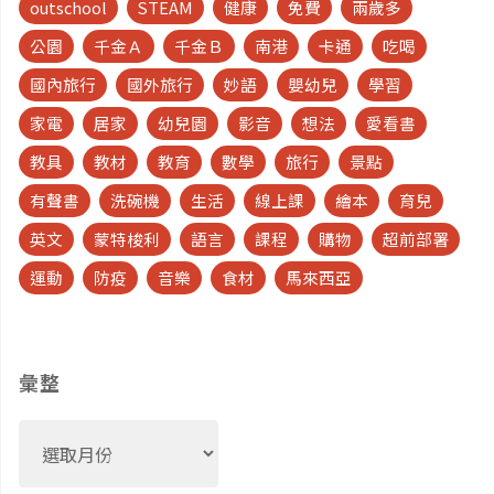
outschool
STEAM
健康
免費
兩歲多
公園
千金Ａ
千金Ｂ
南港
卡通
吃喝
國內旅行
國外旅行
妙語
嬰幼兒
學習
家電
居家
幼兒園
影音
想法
愛看書
教具
教材
教育
數學
旅行
景點
有聲書
洗碗機
生活
線上課
繪本
育兒
英文
蒙特梭利
語言
課程
購物
超前部署
運動
防疫
音樂
食材
馬來西亞
彙整
彙
整