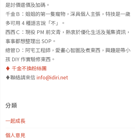
是討價還價及加碼。
千金Ｂ：姐姐的第一隻寵物，深具個人主張，特技是一歲
多可用 4 種語言說「不」。
西西Ｃ：現役 PM 前文青，熱衷於優化生活及蒐集資訊，
事事都想整理出 SOP。
總管Ｄ：阿宅工程師，愛畫心智圖及煮東西，興趣是帶小
孩 DIY 作實驗修東西。
♦️ 千金不換粉絲團
♦️聯絡請來信
info@idiri.net
分類
一起成長
個人意見