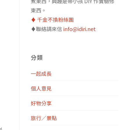
煮東西，興趣是帶小孩 DIY 作實驗修
東西。
♦️ 千金不換粉絲團
♦️聯絡請來信
info@idiri.net
分類
一起成長
個人意見
好物分享
旅行／景點
岩