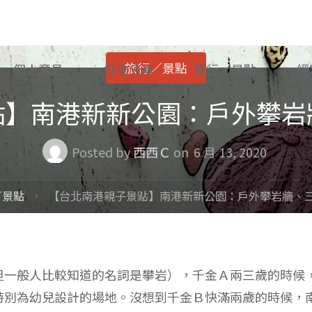
旅行／景點
個人意見
好物分享
旅行／景點
經
點】南港新新公園：戶外攀岩
Posted by
西西Ｃ
on
6 月 13, 2020
／景點
【台北南港親子景點】南港新新公園：戶外攀岩牆、
但一般人比較知道的名詞是攀岩），千金Ａ兩三歲的時候
特別為幼兒設計的場地。沒想到千金Ｂ快滿兩歲的時候，