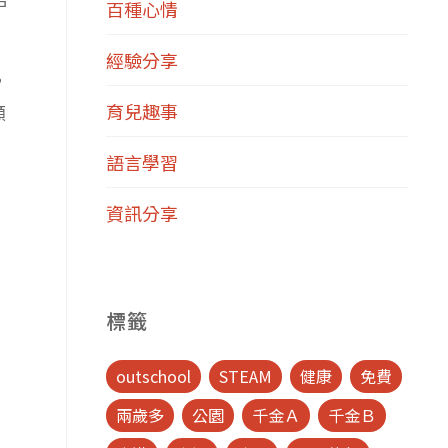
百種心情
經驗分享
，
育兒趣事
顧
語言學習
資訊分享
標籤
outschool
STEAM
健康
免費
兩歲多
公園
千金Ａ
千金Ｂ