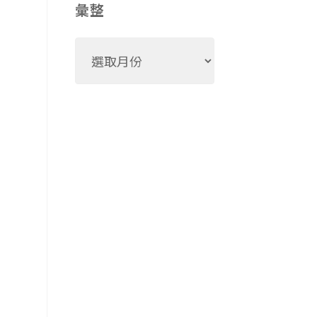
彙整
彙
整