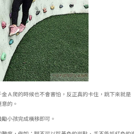
千金Ａ爬的時候也不會害怕，反正真的卡住，跳下來就是
愜意的。
鼓勵小孩完成橫移即可。
加難度，例如：腳不可以踩黃色的岩點、手不能抓紅色的