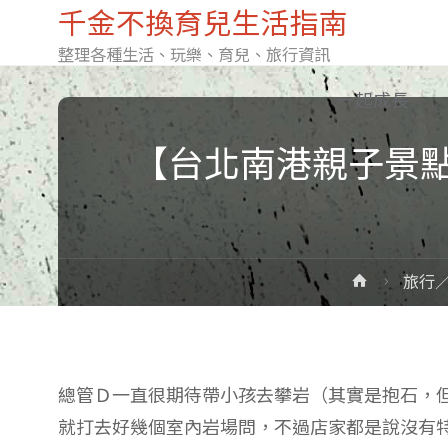
千金不換育兒生活指南
整理各種生活、玩樂、育兒、旅行資訊
Skip
一起成長
【台北南港親子景
to
content
Home
旅行
總管Ｄ一直很期待帶小孩去攀岩（其實是抱石，
就打去好幾個室內岩場問，不過店家都是說沒有