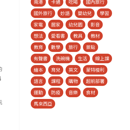
南港
卡通
吃喝
國內旅行
國外旅行
妙語
嬰幼兒
學習
家電
居家
幼兒園
影音
想法
愛看書
教具
教材
教育
數學
旅行
景點
有聲書
洗碗機
生活
線上課
的
繪本
育兒
英文
蒙特梭利
搆
語言
課程
購物
超前部署
運動
防疫
音樂
食材
玩
馬來西亞