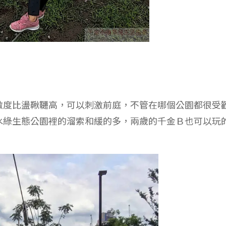
激度比盪鞦韆高，可以刺激前庭，不管在哪個公園都很受
水綠生態公園裡的溜索和緩的多，兩歲的千金Ｂ也可以玩