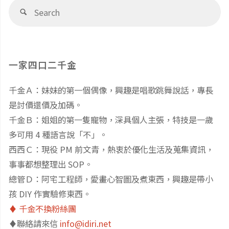
Se
Search
fo
一家四口二千金
千金Ａ：妹妹的第一個偶像，興趣是唱歌跳舞說話，專長
是討價還價及加碼。
千金Ｂ：姐姐的第一隻寵物，深具個人主張，特技是一歲
多可用 4 種語言說「不」。
西西Ｃ：現役 PM 前文青，熱衷於優化生活及蒐集資訊，
事事都想整理出 SOP。
總管Ｄ：阿宅工程師，愛畫心智圖及煮東西，興趣是帶小
孩 DIY 作實驗修東西。
♦️ 千金不換粉絲團
♦️聯絡請來信
info@idiri.net