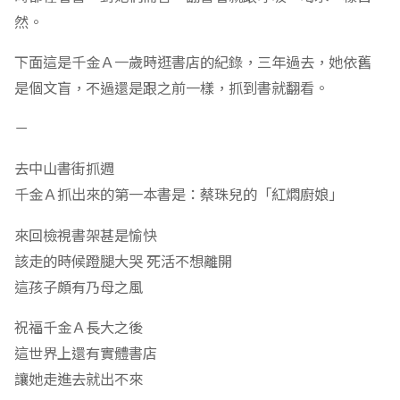
然。
下面這是千金Ａ一歲時逛書店的紀錄，三年過去，她依舊
是個文盲，不過還是跟之前一樣，抓到書就翻看。
－
去中山書街抓週
千金Ａ抓出來的第一本書是：蔡珠兒的「紅燜廚娘」
來回檢視書架甚是愉快
該走的時候蹬腿大哭 死活不想離開
這孩子頗有乃母之風
祝福千金Ａ長大之後
這世界上還有實體書店
讓她走進去就出不來