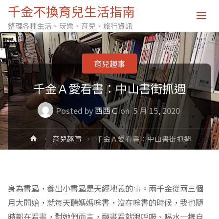
千金不換育兒生活指南
整理各種生活、玩樂、育兒、旅行資訊
育兒趣事
千金Ａ愛看書：中山書街抓週
Posted by
西西Ｃ
on
5 月 15, 2020
Home
育兒趣事
千金Ａ愛看書：中山書街抓週
身為書蟲，養出小書蟲是天經地義的事。兩千金從兩三個
月大開始，就每天聽媽媽唸書，沒在唸書的時候，我也隨
時都在看書，對她們而言，翻書看就跟呼吸、喝水一樣自