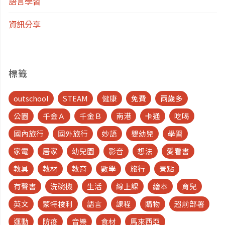
語言學習
資訊分享
標籤
outschool
STEAM
健康
免費
兩歲多
公園
千金Ａ
千金Ｂ
南港
卡通
吃喝
國內旅行
國外旅行
妙語
嬰幼兒
學習
家電
居家
幼兒園
影音
想法
愛看書
教具
教材
教育
數學
旅行
景點
有聲書
洗碗機
生活
線上課
繪本
育兒
英文
蒙特梭利
語言
課程
購物
超前部署
運動
防疫
音樂
食材
馬來西亞