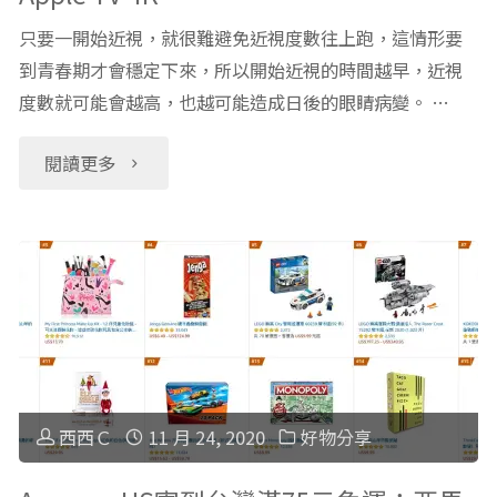
只要一開始近視，就很難避免近視度數往上跑，這情形要
到青春期才會穩定下來，所以開始近視的時間越早，近視
度數就可能會越高，也越可能造成日後的眼睛病變。 …
"延
閱讀更多
緩
兒
童
近
視
西西Ｃ
11 月 24, 2020
好物分享
好