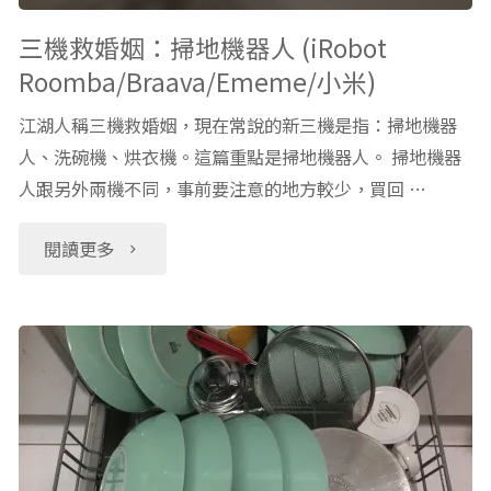
滿
三機救婚姻：掃地機器人 (iRobot
Roomba/Braava/Ememe/小米)
75
江湖人稱三機救婚姻，現在常說的新三機是指：掃地機器
元
人、洗碗機、烘衣機。這篇重點是掃地機器人。 掃地機器
免
人跟另外兩機不同，事前要注意的地方較少，買回 …
運：
"三
閱讀更多
亞
機
馬
救
遜
婚
購
姻：