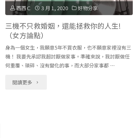
物
掃
西西Ｃ
3 月 1, 2020
好物分享
推
地
三機不只救婚姻，還能拯救你的人生!
薦"
（女方論點）
機
身為一個女生，我願意5年不買衣服，也不願意家裡沒有三
器
機！ 我要先承認我超討厭做家事。準確來說，我討厭做任
人
何重覆、瑣碎、沒有變化的事，而大部分家事都 …
(iRobot
"三
閱讀更多
Roomba/Braava/Ememe/
機
小
不
米)"
只