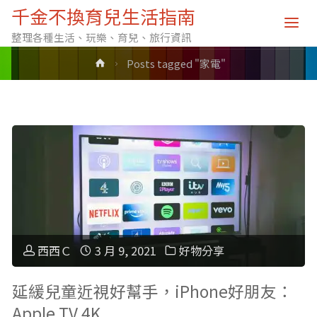
標籤: 家電
千金不換育兒生活指南
整理各種生活、玩樂、育兒、旅行資訊
Home
Posts tagged "家電"
西西Ｃ
3 月 9, 2021
好物分享
延緩兒童近視好幫手，iPhone好朋友：
Apple TV 4K