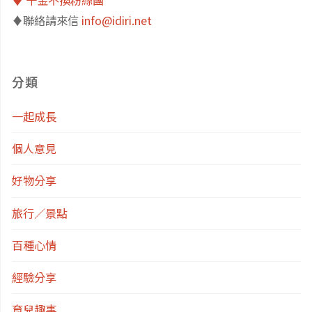
♦️聯絡請來信
info@idiri.net
生!
（女
分類
方
一起成長
論
個人意見
點）"
好物分享
旅行／景點
百種心情
經驗分享
育兒趣事