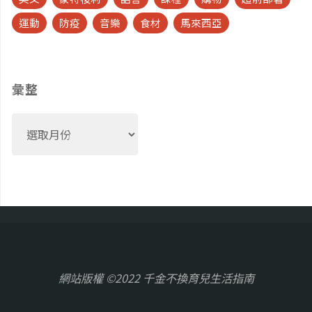
運動
防疫
音樂
食材
馬來西亞
彙整
彙
整
網站版權 ©2022 千金不換育兒生活指南