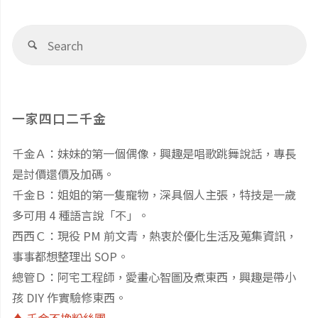
救
Se
婚
Search
fo
姻，
還
一家四口二千金
能
千金Ａ：妹妹的第一個偶像，興趣是唱歌跳舞說話，專長
是討價還價及加碼。
拯
千金Ｂ：姐姐的第一隻寵物，深具個人主張，特技是一歲
救
多可用 4 種語言說「不」。
西西Ｃ：現役 PM 前文青，熱衷於優化生活及蒐集資訊，
你
事事都想整理出 SOP。
總管Ｄ：阿宅工程師，愛畫心智圖及煮東西，興趣是帶小
的
孩 DIY 作實驗修東西。
人
♦️ 千金不換粉絲團