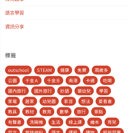
語言學習
資訊分享
標籤
outschool
STEAM
健康
免費
兩歲多
公園
千金Ａ
千金Ｂ
南港
卡通
吃喝
國內旅行
國外旅行
妙語
嬰幼兒
學習
家電
居家
幼兒園
影音
想法
愛看書
教具
教材
教育
數學
旅行
景點
有聲書
洗碗機
生活
線上課
繪本
育兒
英文
蒙特梭利
語言
課程
購物
超前部署