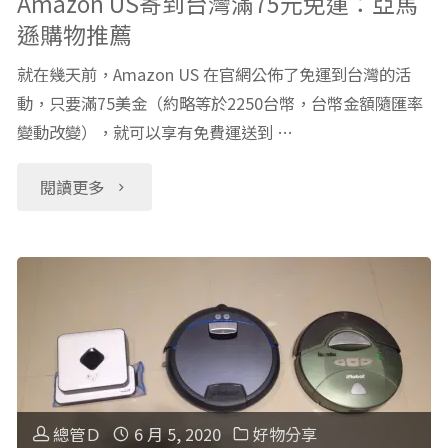
Amazon US寄到台灣滿75元免運：亞馬
遜購物推薦
幫
就在幾天前，Amazon US 在官網公佈了免運到台灣的活
手，
動，只要滿75美金（約略等於2250台幣，台幣金額隨匯率
iPhone
變動改變），就可以享有免費運送到 …
好
"Amazon
閱讀更多
朋
US
友：
寄
Apple
到
TV
台
4K"
灣
總管Ｄ
6 月 5, 2020
好物分享