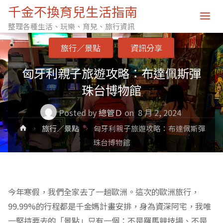
千金不換育兒生活指南
整理各種生活、玩樂、育兒、旅行資訊
旅行／景點
資訊分享
匈牙利親子旅遊攻略：布達佩斯彈
珠台博物館
Posted by
總管Ｄ
on
8 月 2, 2024
Home
旅行／景點
匈牙利親子旅遊攻略：布達佩斯彈
珠台博物館
今年寒假，我們全家去了一趟歐洲。這次的歐洲旅行，
99.99%的行程都是千金媽計畫安排，身為資深阿宅，我唯
一堅持要去的「景點」只有一個：不是羅馬競技場、不是