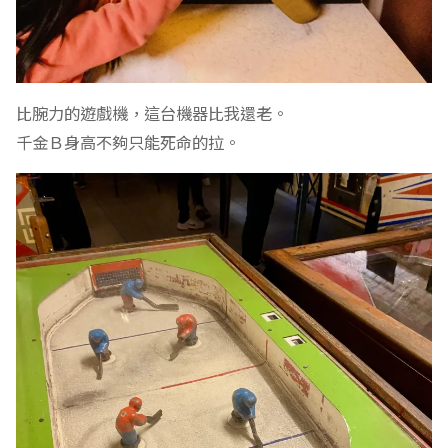
比腕力的遊戲機，這台機器比我還老。
千金Ｂ身高不夠只能死命的拉。