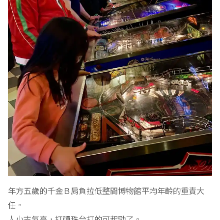
年方五歲的千金Ｂ肩負拉低整間博物館平均年齡的重責大
任。
人小志氣高，打彈珠台打的可起勁了。