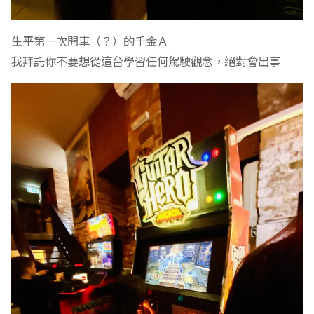
生平第一次開車（？）的千金Ａ
我拜託你不要想從這台學習任何駕駛觀念，絕對會出事