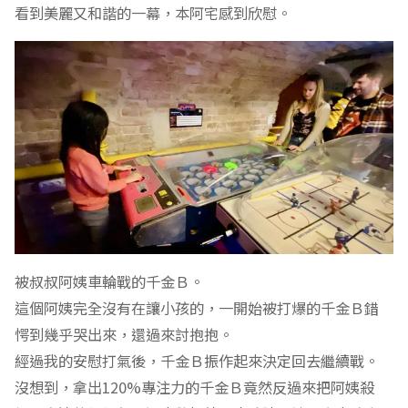
看到美麗又和諧的一幕，本阿宅感到欣慰。
被叔叔阿姨車輪戰的千金Ｂ。
這個阿姨完全沒有在讓小孩的，一開始被打爆的千金Ｂ錯
愕到幾乎哭出來，還過來討抱抱。
經過我的安慰打氣後，千金Ｂ振作起來決定回去繼續戰。
沒想到，拿出120%專注力的千金Ｂ竟然反過來把阿姨殺