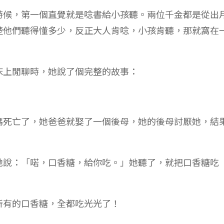
時候，第一個直覺就是唸書給小孩聽。兩位千金都是從出
楚他們聽得懂多少，反正大人肯唸，小孩肯聽，那就窩在
床上閒聊時，她說了個完整的故事：
媽死亡了，她爸爸就娶了一個後母，她的後母討厭她，結
她說：「喏，口香糖，給你吃。」她聽了，就把口香糖吃
所有的口香糖，全都吃光光了！