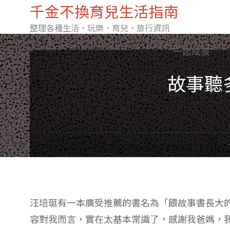
千金不換育兒生活指南
整理各種生活、玩樂、育兒、旅行資訊
Skip
一起成長
故事聽
to
content
汪培珽有一本廣受推薦的書名為「餵故事書長大
容對我而言，實在太基本常識了，感謝我爸媽，