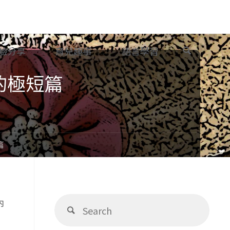
Search
驗分享
育兒趣事
語言學習
的極短篇
篇
Sear
內
Search
for: