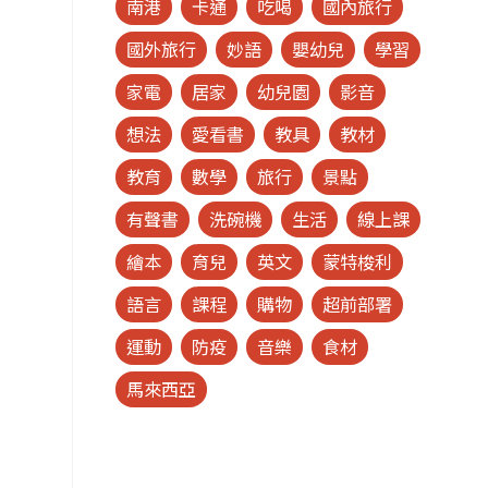
南港
卡通
吃喝
國內旅行
國外旅行
妙語
嬰幼兒
學習
家電
居家
幼兒園
影音
想法
愛看書
教具
教材
教育
數學
旅行
景點
有聲書
洗碗機
生活
線上課
繪本
育兒
英文
蒙特梭利
語言
課程
購物
超前部署
運動
防疫
音樂
食材
馬來西亞