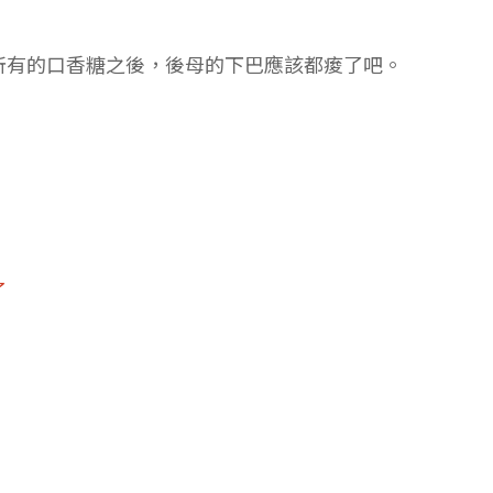
所有的口香糖之後，後母的下巴應該都痠了吧。
了