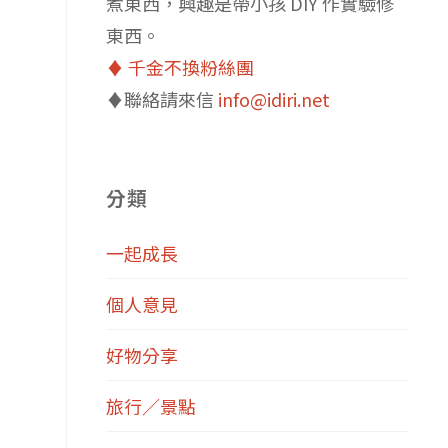
煮東西，興趣是帶小孩 DIY 作實驗修
東西。
♦️ 千金不換粉絲團
♦️聯絡請來信
info@idiri.net
分類
一起成長
個人意見
好物分享
旅行／景點