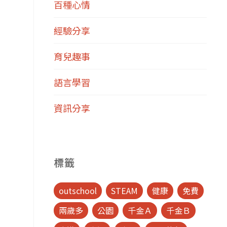
百種心情
經驗分享
育兒趣事
語言學習
資訊分享
標籤
outschool
STEAM
健康
免費
兩歲多
公園
千金Ａ
千金Ｂ