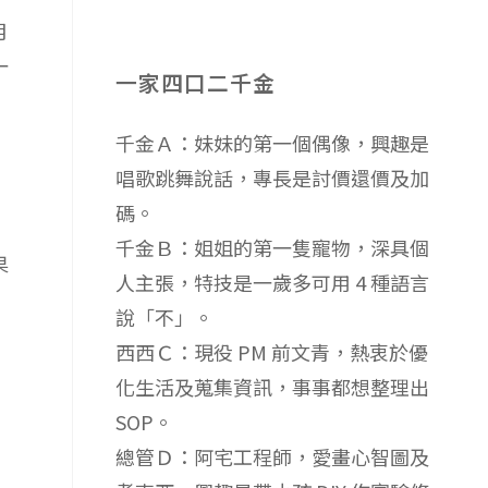
月
一
一家四口二千金
千金Ａ：妹妹的第一個偶像，興趣是
唱歌跳舞說話，專長是討價還價及加
碼。
千金Ｂ：姐姐的第一隻寵物，深具個
果
人主張，特技是一歲多可用 4 種語言
說「不」。
西西Ｃ：現役 PM 前文青，熱衷於優
化生活及蒐集資訊，事事都想整理出
SOP。
總管Ｄ：阿宅工程師，愛畫心智圖及