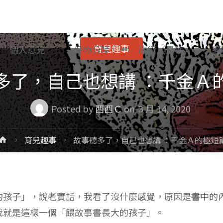
育兒趣事
個人意見
好物分享
旅行／景點
經
多了，自己也想講 ：千金Ａ
Posted by
西西Ｃ
on
3 月 14, 2020
Home
育兒趣事
故事聽多了，自己也想講 ：千金Ａ的極短
的孩子」，說老實話，我看了沒什麼感覺，原因是書中的
我就是這樣一個「餵故事書長大的孩子」。