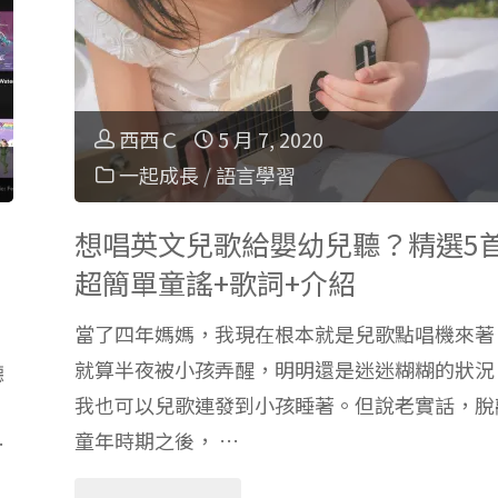
學
英
西西Ｃ
5 月 7, 2020
一起成長
/
語言學習
文：
想唱英文兒歌給嬰幼兒聽？精選5
幽
超簡單童謠+歌詞+介紹
默
當了四年媽媽，我現在根本就是兒歌點唱機來著
童
就算半夜被小孩弄醒，明明還是迷迷糊糊的狀況
聽
我也可以兒歌連發到小孩睡著。但說老實話，脫
謠
童年時期之後， …
…
「Hello