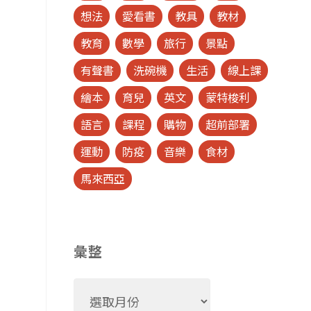
想法
愛看書
教具
教材
教育
數學
旅行
景點
有聲書
洗碗機
生活
線上課
繪本
育兒
英文
蒙特梭利
語言
課程
購物
超前部署
運動
防疫
音樂
食材
馬來西亞
彙整
彙