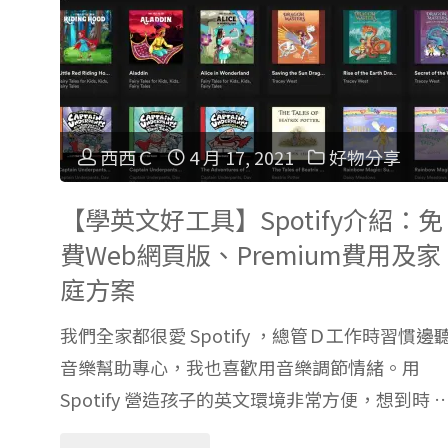
–
Pat
西西Ｃ
4 月 17, 2021
好物分享
Dailey
【學英文好工具】Spotify介紹：免
/
費Web網頁版、Premium費用及家
Shel
庭方案
Silverstein
我們全家都很愛 Spotify ，總管Ｄ工作時習慣邊
音樂幫助專心，我也喜歡用音樂調節情緒。用
謝
Spotify 營造孩子的英文環境非常方便，想到時 
爾‧