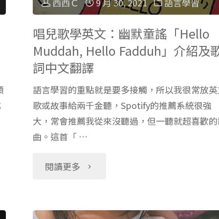
西西Ｃ
9 月 30, 2021
語言學習
唱兒歌學英文：幽默童謠「Hello
Muddah, Hello Fadduh」介紹及
詞中文翻譯
頭
語言學習的重點就是要多接觸，所以我很常放英
；
歌或故事給兩千金聽，Spotify的推薦系統很強
大，常會推薦我從來沒聽過，但一聽就超喜歡的
曲。這首「 …
"唱
閱讀更多
兒
歌