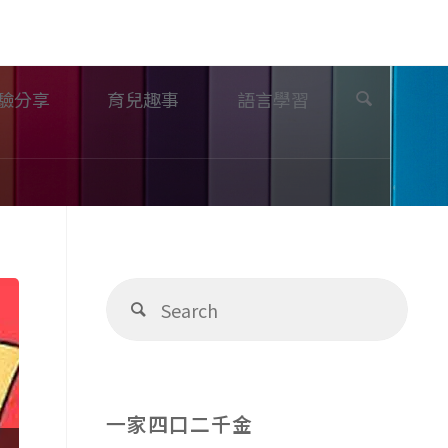
Search
驗分享
育兒趣事
語言學習
Sear
Search
for:
一家四口二千金