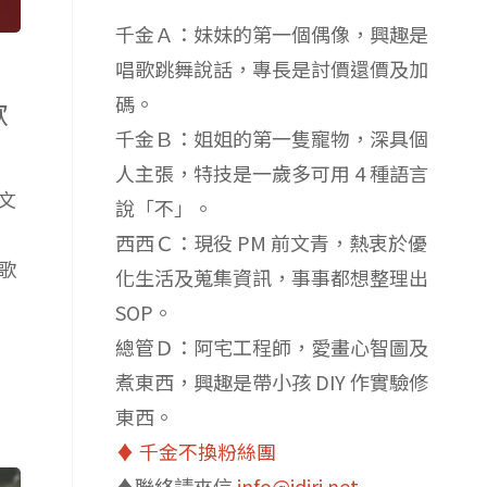
千金Ａ：妹妹的第一個偶像，興趣是
唱歌跳舞說話，專長是討價還價及加
碼。
歌
千金Ｂ：姐姐的第一隻寵物，深具個
人主張，特技是一歲多可用 4 種語言
文
說「不」。
西西Ｃ：現役 PM 前文青，熱衷於優
歌
化生活及蒐集資訊，事事都想整理出
SOP。
總管Ｄ：阿宅工程師，愛畫心智圖及
煮東西，興趣是帶小孩 DIY 作實驗修
東西。
♦️ 千金不換粉絲團
♦️聯絡請來信
info@idiri.net