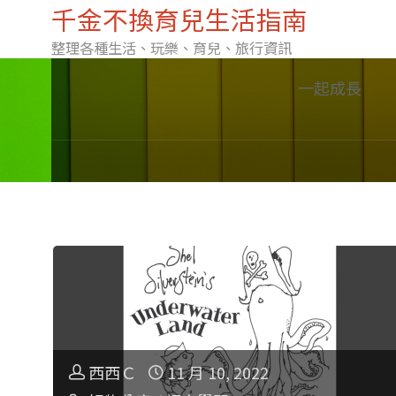
千金不換育兒生活指南
整理各種生活、玩樂、育兒、旅行資訊
Skip
一起成長
to
content
西西Ｃ
11 月 10, 2022