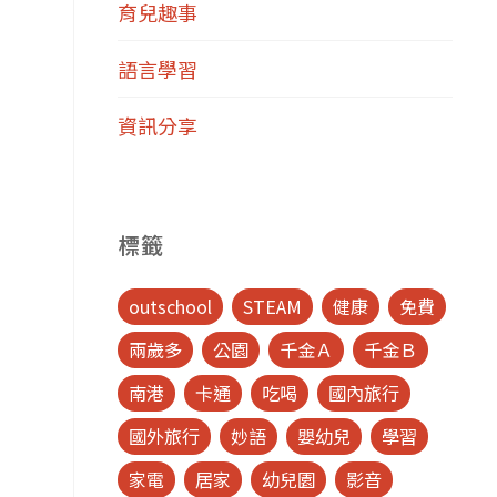
育兒趣事
語言學習
資訊分享
標籤
outschool
STEAM
健康
免費
兩歲多
公園
千金Ａ
千金Ｂ
南港
卡通
吃喝
國內旅行
國外旅行
妙語
嬰幼兒
學習
家電
居家
幼兒園
影音