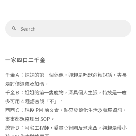
元
台
Se
免
灣
Search
fo
運！"
滿
75
一家四口二千金
元
千金Ａ：妹妹的第一個偶像，興趣是唱歌跳舞說話，專長
是討價還價及加碼。
免
千金Ｂ：姐姐的第一隻寵物，深具個人主張，特技是一歲
運：
多可用 4 種語言說「不」。
西西Ｃ：現役 PM 前文青，熱衷於優化生活及蒐集資訊，
亞
事事都想整理出 SOP。
總管Ｄ：阿宅工程師，愛畫心智圖及煮東西，興趣是帶小
馬