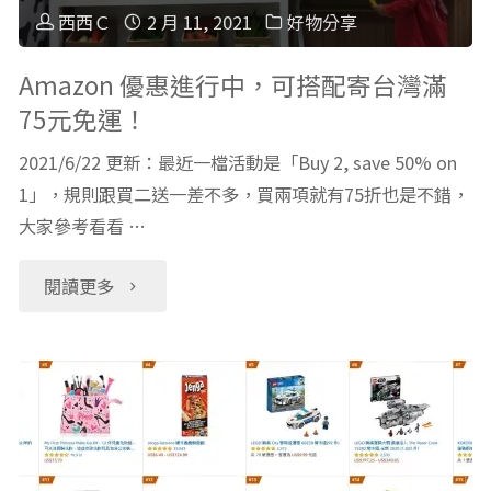
品
作：
西西Ｃ
2 月 11, 2021
好物分享
牌
插
Amazon 優惠進行中，可搭配寄台灣滿
75元免運！
推
花】
2021/6/22 更新：最近一檔活動是「Buy 2, save 50% on
薦"
台
1」，規則跟買二送一差不多，買兩項就有75折也是不錯，
大家參考看看 …
北
內
"Amazon
閱讀更多
湖
優
花
惠
市
進
超