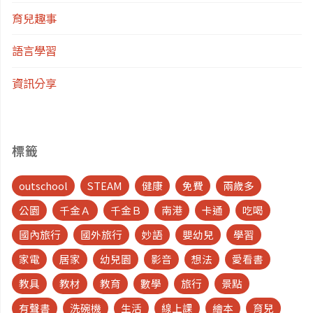
育兒趣事
語言學習
資訊分享
標籤
outschool
STEAM
健康
免費
兩歲多
公園
千金Ａ
千金Ｂ
南港
卡通
吃喝
國內旅行
國外旅行
妙語
嬰幼兒
學習
家電
居家
幼兒園
影音
想法
愛看書
教具
教材
教育
數學
旅行
景點
有聲書
洗碗機
生活
線上課
繪本
育兒