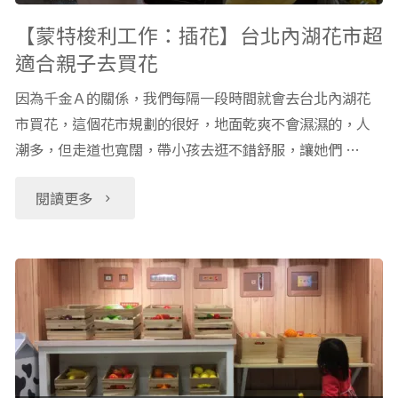
選
Costco
【蒙特梭利工作：插花】台北內湖花市超
適合親子去買花
及
必
因為千金Ａ的關係，我們每隔一段時間就會去台北內湖花
使
買
市買花，這個花市規劃的很好，地面乾爽不會濕濕的，人
用
潮多，但走道也寬闊，帶小孩去逛不錯舒服，讓她們 …
零
經
到
"【蒙
閱讀更多
驗
六
特
分
歲
梭
享"
玩
利
具
工