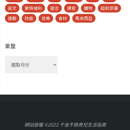
英文
蒙特梭利
語言
課程
購物
超前部署
運動
防疫
音樂
食材
馬來西亞
彙整
彙
整
網站版權 ©2022 千金不換育兒生活指南