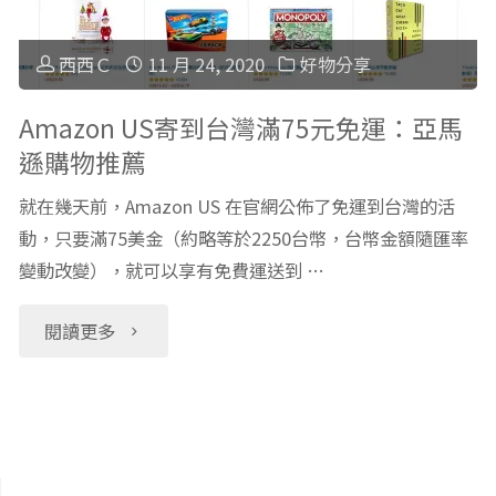
行
適
中，
西西Ｃ
11 月 24, 2020
好物分享
合
可
Amazon US寄到台灣滿75元免運：亞馬
遜購物推薦
親
搭
就在幾天前，Amazon US 在官網公佈了免運到台灣的活
子
配
動，只要滿75美金（約略等於2250台幣，台幣金額隨匯率
去
變動改變），就可以享有免費運送到 …
寄
買
台
"Amazon
閱讀更多
花"
灣
US
滿
寄
75
到