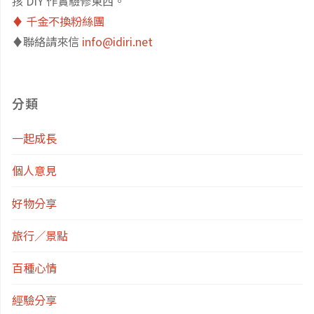
孩 DIY 作實驗修東西。
遜
♦️ 千金不換粉絲團
♦️聯絡請來信
info@idiri.net
購
物
分類
推
一起成長
薦"
個人意見
好物分享
旅行／景點
百種心情
經驗分享