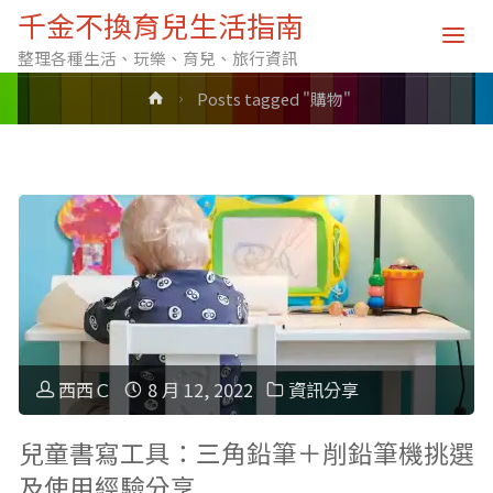
標籤: 購物
千金不換育兒生活指南
整理各種生活、玩樂、育兒、旅行資訊
Home
Posts tagged "購物"
西西Ｃ
8 月 12, 2022
資訊分享
兒童書寫工具：三角鉛筆＋削鉛筆機挑選
及使用經驗分享