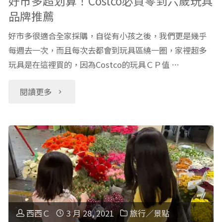
好市多超划算！Costco必買零到六歲玩具
品牌推薦
角
好市多很適合全家採購，自從有小孩之後，我們更是幾乎
鉛
每週去一次，而且每次去都會到玩具區繞一圈，家裡超多
玩具是在這裡買的，因為Costco的玩具ＣＰ值 …
筆
＋
"好
閱讀更多
削
市
鉛
多
筆
超
機
划
挑
算！
西西Ｃ
3 月 28, 2021
旅行／景點