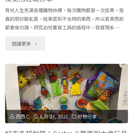
育兒人生充滿各種購物抉擇，每次購物都是一次投票。我
真的很討厭亂買，結果買到不合用的東西，所以買東西前
都會做功課。研究幼兒書寫工具的過程中，我發現系 …
"兒
閱讀更多
童
書
寫
工
具：
西西Ｃ
8 月 27, 2021
好物分享
三