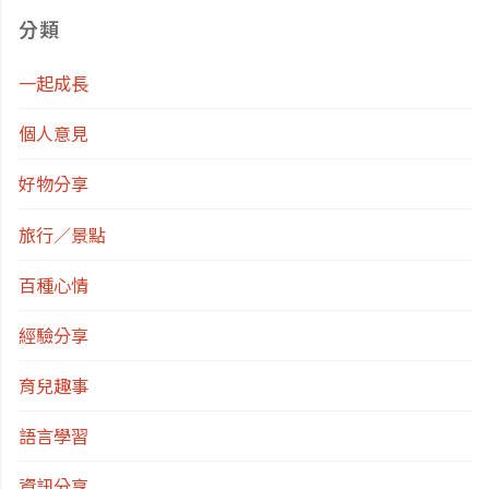
的
分類
魅
一起成長
力：
個人意見
去
好物分享
鄭
旅行／景點
王
百種心情
廟
經驗分享
穿
育兒趣事
泰
語言學習
服、
資訊分享