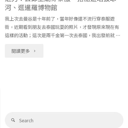
河、逛暹羅博物館
我上次去曼谷是十年前了，當年好像還不流行穿泰服遊
街，近期看到朋友去泰國玩耍的照片，才發現原來現在有
這樣的活動；這次是兩千金第一次去泰國，我出發前就 …
"【曼
閱讀更多
谷
文
化
體
Se
驗】
Search
fo