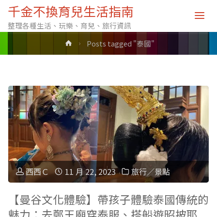
標籤: 泰國
千金不換育兒生活指南
整理各種生活、玩樂、育兒、旅行資訊
Home
Posts tagged "泰國"
西西Ｃ
11 月 22, 2023
旅行／景點
【曼谷文化體驗】帶孩子體驗泰國傳統的
魅力：去鄭王廟穿泰服、搭船遊昭披耶