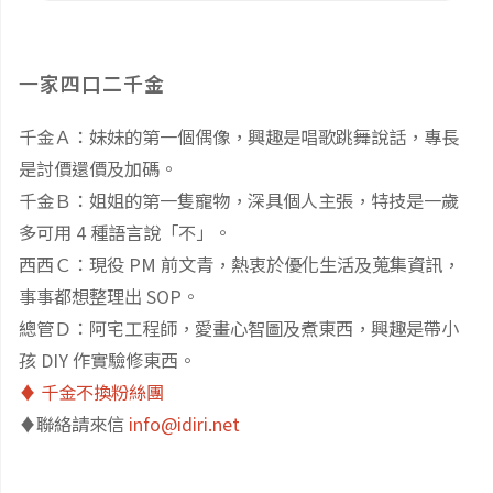
帶
孩
一家四口二千金
子
千金Ａ：妹妹的第一個偶像，興趣是唱歌跳舞說話，專長
是討價還價及加碼。
體
千金Ｂ：姐姐的第一隻寵物，深具個人主張，特技是一歲
驗
多可用 4 種語言說「不」。
西西Ｃ：現役 PM 前文青，熱衷於優化生活及蒐集資訊，
泰
事事都想整理出 SOP。
總管Ｄ：阿宅工程師，愛畫心智圖及煮東西，興趣是帶小
國
孩 DIY 作實驗修東西。
傳
♦️ 千金不換粉絲團
♦️聯絡請來信
info@idiri.net
統