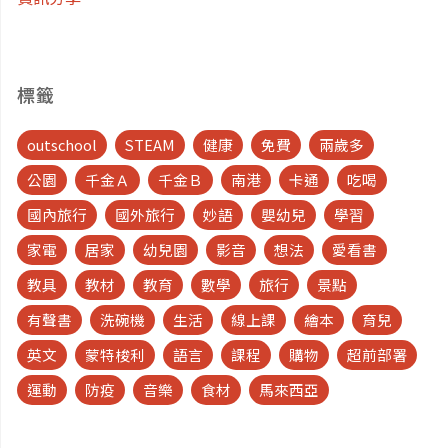
搭
船
標籤
遊
outschool
STEAM
健康
免費
兩歲多
昭
公園
千金Ａ
千金Ｂ
南港
卡通
吃喝
國內旅行
國外旅行
妙語
嬰幼兒
學習
披
家電
居家
幼兒園
影音
想法
愛看書
耶
教具
教材
教育
數學
旅行
景點
有聲書
洗碗機
生活
線上課
繪本
育兒
河、
英文
蒙特梭利
語言
課程
購物
超前部署
逛
運動
防疫
音樂
食材
馬來西亞
暹