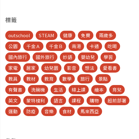
標籤
outschool
STEAM
健康
免費
兩歲多
公園
千金Ａ
千金Ｂ
南港
卡通
吃喝
國內旅行
國外旅行
妙語
嬰幼兒
學習
家電
居家
幼兒園
影音
想法
愛看書
教具
教材
教育
數學
旅行
景點
有聲書
洗碗機
生活
線上課
繪本
育兒
英文
蒙特梭利
語言
課程
購物
超前部署
運動
防疫
音樂
食材
馬來西亞