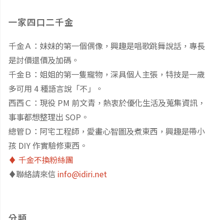
賓
一家四口二千金
大
千金Ａ：妹妹的第一個偶像，興趣是唱歌跳舞說話，專長
是討價還價及加碼。
飯
千金Ｂ：姐姐的第一隻寵物，深具個人主張，特技是一歲
店：
多可用 4 種語言說「不」。
西西Ｃ：現役 PM 前文青，熱衷於優化生活及蒐集資訊，
Hape
事事都想整理出 SOP。
總管Ｄ：阿宅工程師，愛畫心智圖及煮東西，興趣是帶小
木
孩 DIY 作實驗修東西。
樂
♦️ 千金不換粉絲團
♦️聯絡請來信
info@idiri.net
地
沙
分類