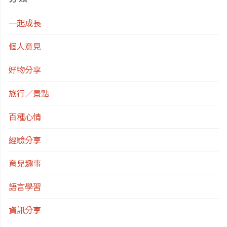
坑、
一起成長
游
個人意見
泳
好物分享
池、
旅行／景點
三
百種心情
溫
經驗分享
暖"
育兒趣事
語言學習
資訊分享