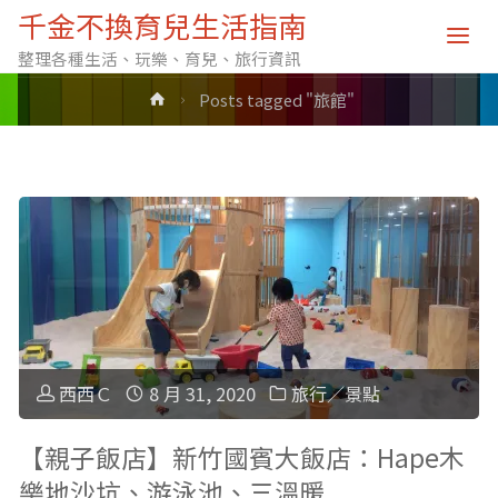
標籤: 旅館
千金不換育兒生活指南
整理各種生活、玩樂、育兒、旅行資訊
Home
Posts tagged "旅館"
西西Ｃ
8 月 31, 2020
旅行／景點
【親子飯店】新竹國賓大飯店：Hape木
樂地沙坑、游泳池、三溫暖