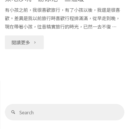
有小孩之前，我很喜歡旅行，有了小孩以後，我還是很喜
歡。差異是我以前旅行時喜歡行程排滿滿，從早走到晚，
現在帶著小孩，往昔精實旅行的時光，已然一去不復 …
"【親
閱讀更多
子
飯
店】
新
Se
竹
Search
fo
國