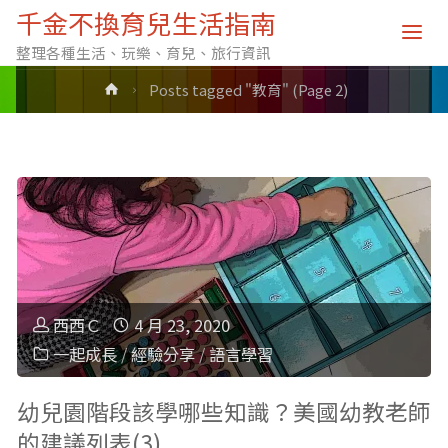
標籤: 教育
千金不換育兒生活指南
整理各種生活、玩樂、育兒、旅行資訊
Home
Posts tagged "教育"
(Page 2)
西西Ｃ
4 月 23, 2020
一起成長
/
經驗分享
/
語言學習
幼兒園階段該學哪些知識？美國幼教老師
的建議列表(3)