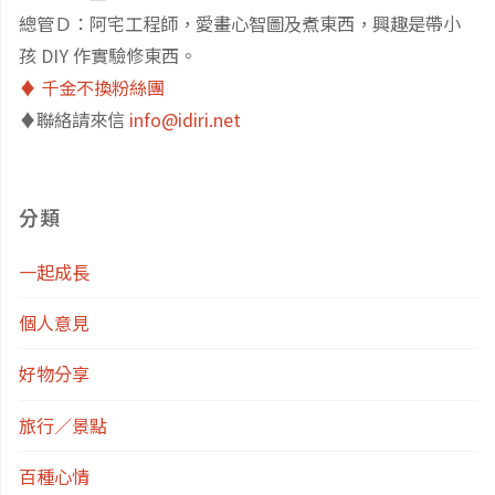
總管Ｄ：阿宅工程師，愛畫心智圖及煮東西，興趣是帶小
老
孩 DIY 作實驗修東西。
♦️ 千金不換粉絲團
師
♦️聯絡請來信
info@idiri.net
的
建
分類
議
一起成長
列
個人意見
表
好物分享
(1)"
旅行／景點
百種心情