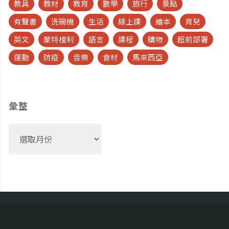
教具
教材
教育
數學
旅行
景點
有聲書
洗碗機
生活
線上課
繪本
育兒
英文
蒙特梭利
語言
課程
購物
超前部署
運動
防疫
音樂
食材
馬來西亞
彙整
彙
整