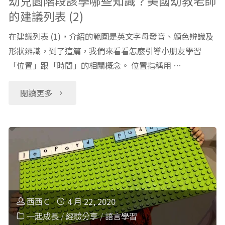
幼兒園階段該學哪些知識？美國幼教老師
的建議列表 (2)
哪
在建議列表 (1)，介紹的範圍是英文字母發音、顏色辨識及
些
形狀辨識，到了這篇，我們來看看怎麼引導小朋友學習
「位置」跟「時間」的相關概念。 位置指稱用 …
知
識？
"幼
閱讀更多
美
兒
國
園
幼
階
教
段
西西Ｃ
4 月 22, 2020
老
該
一起成長
/
經驗分享
/
語言學習