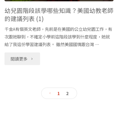
師
學
幼兒園階段該學哪些知識？美國幼教老師
的建議列表 (1)
的
哪
千金A有個英文老師，先前是在美國的公立幼兒園工作，有
建
些
次跟她聊到，不確定小學前這階段該學到什麼程度，她就
議
給了我這份學習建議列表。 雖然美國國情跟台灣 …
知
列
識？
"幼
閱讀更多
表
美
兒
(3)"
國
園
1
2
幼
階
文
教
段