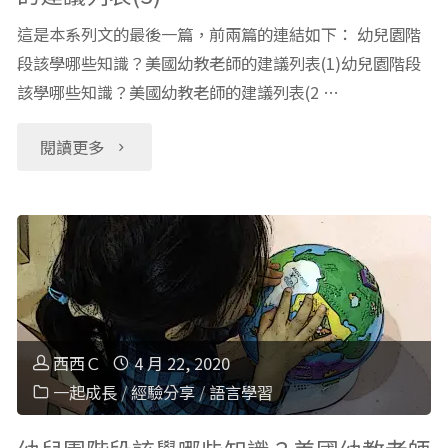
這是本系列文的最後一篇，前兩篇的連結如下： 幼兒園階
段該學哪些知識？美國幼教老師的建議列表(1)幼兒園階段
該學哪些知識？美國幼教老師的建議列表(2 …
"幼
閱讀更多
兒
園
階
段
西西Ｃ
4 月 22, 2020
該
一起成長
/
經驗分享
/
語言學習
學