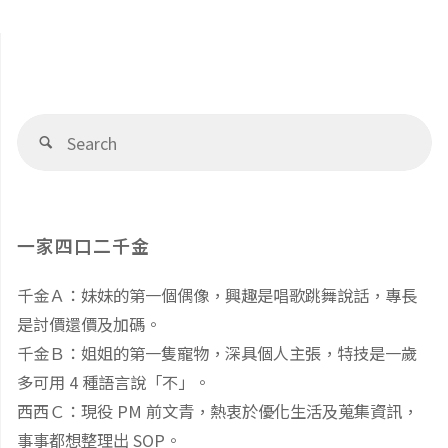
章
老
該
師
導
學
的
哪
覽
Se
Search
建
fo
些
議
知
一家四口二千金
列
識？
千金Ａ：妹妹的第一個偶像，興趣是唱歌跳舞說話，專長
表
美
是討價還價及加碼。
(2)"
國
千金Ｂ：姐姐的第一隻寵物，深具個人主張，特技是一歲
多可用 4 種語言說「不」。
幼
西西Ｃ：現役 PM 前文青，熱衷於優化生活及蒐集資訊，
事事都想整理出 SOP。
教