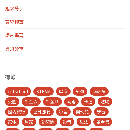
經驗分享
育兒趣事
語言學習
資訊分享
標籤
outschool
STEAM
健康
免費
兩歲多
公園
千金Ａ
千金Ｂ
南港
卡通
吃喝
國內旅行
國外旅行
妙語
嬰幼兒
學習
家電
居家
幼兒園
影音
想法
愛看書